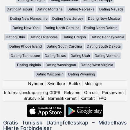
Dating Missouri
Dating Montana
Dating Nebraska
Dating Nevada
Dating New Hampshire
Dating New Jersey
Dating New Mexico
Dating New York
Dating North Carolina
Dating North Dakota
Dating Ohio
Dating Oklahoma
Dating Oregon
Dating Pennsylvania
Dating Rhode Island
Dating South Carolina
Dating South Dakota
Dating Tennessee
Dating Texas
Dating Utah
Dating Vermont
Dating Virginia
Dating Washington
Dating West Virginia
Dating Wisconsin
Dating Wyoming
Nyheter
|
Svindlere
|
Butikk
|
Meninger
Informasjonskapsler og GDPR
|
Reklame
|
Om oss
|
Personvern
|
Bruksvilkår
|
Barnesikkerhet
|
Kontakt
|
FAQ
Gratis Tunisisk Datingfellesskap – Middelhavs
Hjerte Forbindelser