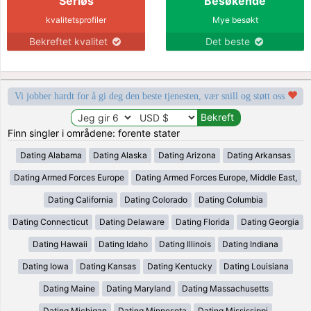
Seriøs
Besøkende
kvalitetsprofiler
Mye besøkt
Bekreftet kvalitet
Det beste
Vi jobber hardt for å gi deg den beste tjenesten, vær snill og støtt oss
Finn singler i områdene: forente stater
Dating Alabama
Dating Alaska
Dating Arizona
Dating Arkansas
Dating Armed Forces Europe
Dating Armed Forces Europe, Middle East,
Dating California
Dating Colorado
Dating Columbia
Dating Connecticut
Dating Delaware
Dating Florida
Dating Georgia
Dating Hawaii
Dating Idaho
Dating Illinois
Dating Indiana
Dating Iowa
Dating Kansas
Dating Kentucky
Dating Louisiana
Dating Maine
Dating Maryland
Dating Massachusetts
Dating Michigan
Dating Minnesota
Dating Mississippi