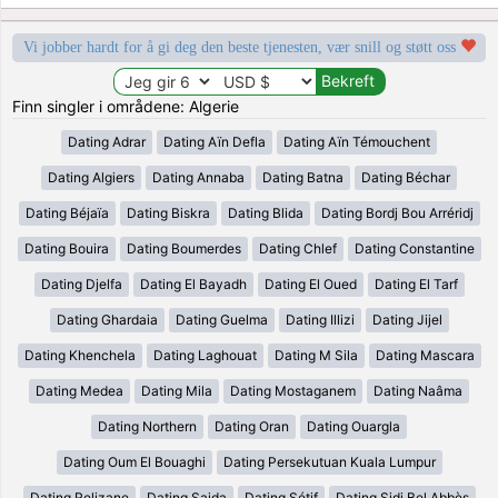
Vi jobber hardt for å gi deg den beste tjenesten, vær snill og støtt oss
Finn singler i områdene: Algerie
Dating Adrar
Dating Aïn Defla
Dating Aïn Témouchent
Dating Algiers
Dating Annaba
Dating Batna
Dating Béchar
Dating Béjaïa
Dating Biskra
Dating Blida
Dating Bordj Bou Arréridj
Dating Bouira
Dating Boumerdes
Dating Chlef
Dating Constantine
Dating Djelfa
Dating El Bayadh
Dating El Oued
Dating El Tarf
Dating Ghardaia
Dating Guelma
Dating Illizi
Dating Jijel
Dating Khenchela
Dating Laghouat
Dating M Sila
Dating Mascara
Dating Medea
Dating Mila
Dating Mostaganem
Dating Naâma
Dating Northern
Dating Oran
Dating Ouargla
Dating Oum El Bouaghi
Dating Persekutuan Kuala Lumpur
Dating Relizane
Dating Saida
Dating Sétif
Dating Sidi Bel Abbès