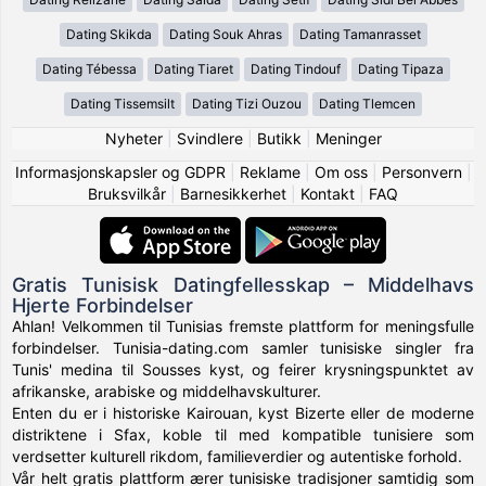
Dating Skikda
Dating Souk Ahras
Dating Tamanrasset
Dating Tébessa
Dating Tiaret
Dating Tindouf
Dating Tipaza
Dating Tissemsilt
Dating Tizi Ouzou
Dating Tlemcen
Nyheter
|
Svindlere
|
Butikk
|
Meninger
Informasjonskapsler og GDPR
|
Reklame
|
Om oss
|
Personvern
|
Bruksvilkår
|
Barnesikkerhet
|
Kontakt
|
FAQ
Gratis Tunisisk Datingfellesskap – Middelhavs
Hjerte Forbindelser
Ahlan! Velkommen til Tunisias fremste plattform for meningsfulle
forbindelser. Tunisia-dating.com samler tunisiske singler fra
Tunis' medina til Sousses kyst, og feirer krysningspunktet av
afrikanske, arabiske og middelhavskulturer.
Enten du er i historiske Kairouan, kyst Bizerte eller de moderne
distriktene i Sfax, koble til med kompatible tunisiere som
verdsetter kulturell rikdom, familieverdier og autentiske forhold.
Vår helt gratis plattform ærer tunisiske tradisjoner samtidig som