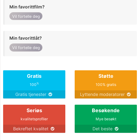
Min favorittfilm?
Vil fortelle deg
Min favorittlåt?
Vil fortelle deg
Gratis
Støtte
%
100
100% gratis
Gratis tjenester
Lyttende moderatorer
Seriøs
Besøkende
kvalitetsprofiler
Mye besøkt
Bekreftet kvalitet
Det beste