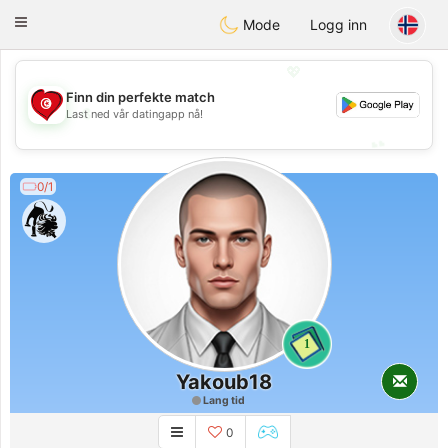
Tunisia Dating
Toggle
Mode
Logg inn
navigation
💖
Finn din perfekte match
💖
Last ned vår datingapp nå!
💕
💕
0/1
1
Yakoub18
Lang tid
0