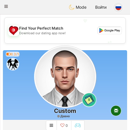
Tunisia Dating
Toggle
Mode
Войти
navigation
💖
Find Your Perfect Match
💖
Download our dating app now!
💕
💕
0.3/1
0
Custom
Давно
0