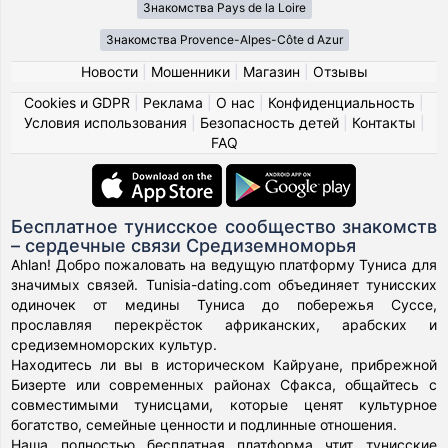
Знакомства Pays de la Loire
Знакомства Provence-Alpes-Côte d Azur
Новости
|
Мошенники
|
Магазин
|
Отзывы
Cookies и GDPR
|
Реклама
|
О нас
|
Конфиденциальность
|
Условия использования
|
Безопасность детей
|
Контакты
|
FAQ
Бесплатное тунисское сообщество знакомств
– сердечные связи Средиземноморья
Ahlan! Добро пожаловать на ведущую платформу Туниса для
значимых связей. Tunisia-dating.com объединяет тунисских
одиночек от медины Туниса до побережья Суссе,
прославляя перекрёсток африканских, арабских и
средиземноморских культур.
Находитесь ли вы в историческом Кайруане, прибрежной
Бизерте или современных районах Сфакса, общайтесь с
совместимыми тунисцами, которые ценят культурное
богатство, семейные ценности и подлинные отношения.
Наша полностью бесплатная платформа чтит тунисские