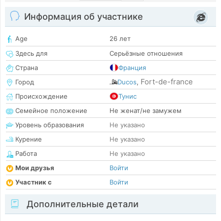
Информация об участнике
Age
26 лет
Здесь для
Серьёзные отношения
Страна
Франция
Fort-de-france
Город
Ducos
,
Происхождение
Тунис
Семейное положение
Не женат/не замужем
Уровень образования
Не указано
Курение
Не указано
Работа
Не указано
Мои друзья
Войти
Участник с
Войти
Дополнительные детали