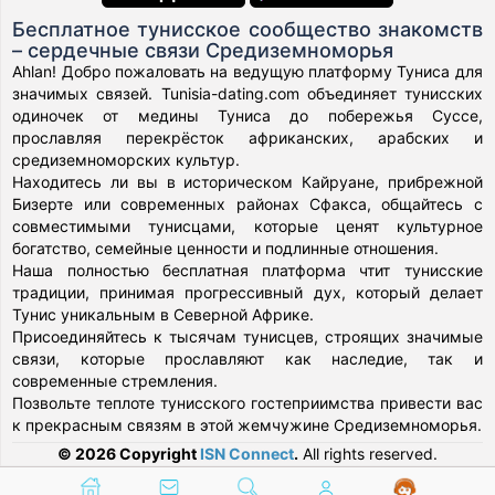
Бесплатное тунисское сообщество знакомств
– сердечные связи Средиземноморья
Ahlan! Добро пожаловать на ведущую платформу Туниса для
значимых связей. Tunisia-dating.com объединяет тунисских
одиночек от медины Туниса до побережья Суссе,
прославляя перекрёсток африканских, арабских и
средиземноморских культур.
Находитесь ли вы в историческом Кайруане, прибрежной
Бизерте или современных районах Сфакса, общайтесь с
совместимыми тунисцами, которые ценят культурное
богатство, семейные ценности и подлинные отношения.
Наша полностью бесплатная платформа чтит тунисские
традиции, принимая прогрессивный дух, который делает
Тунис уникальным в Северной Африке.
Присоединяйтесь к тысячам тунисцев, строящих значимые
связи, которые прославляют как наследие, так и
современные стремления.
Позвольте теплоте тунисского гостеприимства привести вас
к прекрасным связям в этой жемчужине Средиземноморья.
© 2026 Copyright
ISN Connect
.
All rights reserved.