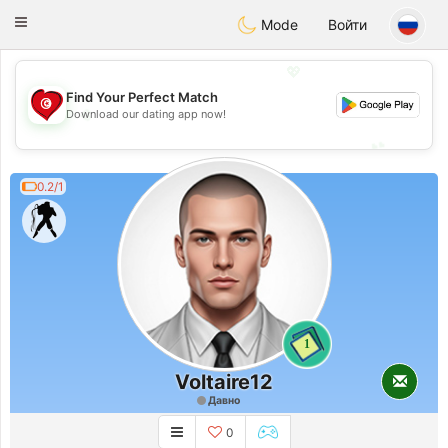
Tunisia Dating
Toggle
Mode
Войти
navigation
💖
Find Your Perfect Match
💖
Download our dating app now!
💕
💕
0.2/1
1
Voltaire12
Давно
0