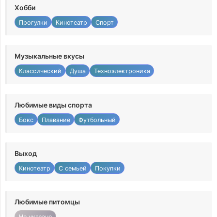
Хобби
Прогулки
Кинотеатр
Спорт
Музыкальные вкусы
Классический
Душа
Техноэлектроника
Любимые виды спорта
Бокс
Плавание
Футбольный
Выход
Кинотеатр
С семьей
Покупки
Любимые питомцы
Не указано