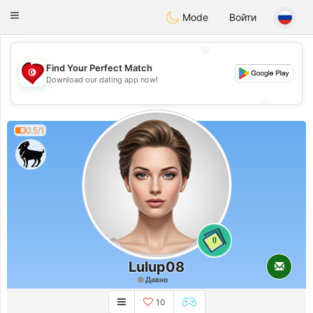
Tunisia Dating
Toggle
Mode
Войти
navigation
💖
Find Your Perfect Match
💖
Download our dating app now!
💕
💕
0.5/1
0
Lulup08
Давно
10