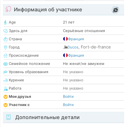
Информация об участнике
Age
21 лет
Здесь для
Серьёзные отношения
Страна
Франция
Fort-de-france
Город
Ducos
,
Происхождение
Франция
Семейное положение
Не женат/не замужем
Уровень образования
Не указано
Курение
Не указано
Работа
Не указано
Мои друзья
Войти
Участник с
Войти
Дополнительные детали