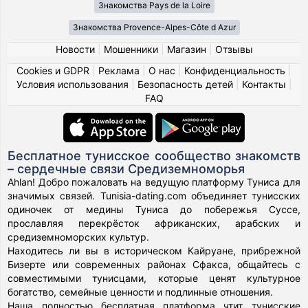
Знакомства Pays de la Loire
Знакомства Provence-Alpes-Côte d Azur
Новости
|
Мошенники
|
Магазин
|
Отзывы
Cookies и GDPR
|
Реклама
|
О нас
|
Конфиденциальность
|
Условия использования
|
Безопасность детей
|
Контакты
|
FAQ
Бесплатное тунисское сообщество знакомств
– сердечные связи Средиземноморья
Ahlan! Добро пожаловать на ведущую платформу Туниса для
значимых связей. Tunisia-dating.com объединяет тунисских
одиночек от медины Туниса до побережья Суссе,
прославляя перекрёсток африканских, арабских и
средиземноморских культур.
Находитесь ли вы в историческом Кайруане, прибрежной
Бизерте или современных районах Сфакса, общайтесь с
совместимыми тунисцами, которые ценят культурное
богатство, семейные ценности и подлинные отношения.
Наша полностью бесплатная платформа чтит тунисские