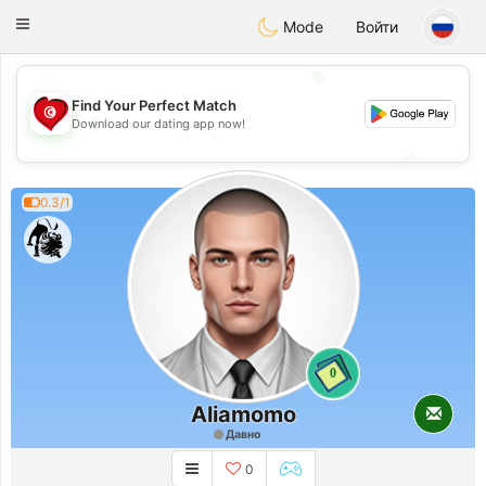
Tunisia Dating
Toggle
Mode
Войти
navigation
💖
Find Your Perfect Match
💖
Download our dating app now!
💕
💕
0.3/1
0
Aliamomo
Давно
0