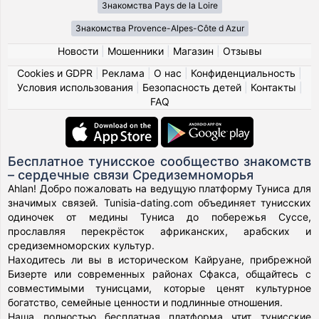
Знакомства Pays de la Loire
Знакомства Provence-Alpes-Côte d Azur
Новости
|
Мошенники
|
Магазин
|
Отзывы
Cookies и GDPR
|
Реклама
|
О нас
|
Конфиденциальность
|
Условия использования
|
Безопасность детей
|
Контакты
|
FAQ
Бесплатное тунисское сообщество знакомств
– сердечные связи Средиземноморья
Ahlan! Добро пожаловать на ведущую платформу Туниса для
значимых связей. Tunisia-dating.com объединяет тунисских
одиночек от медины Туниса до побережья Суссе,
прославляя перекрёсток африканских, арабских и
средиземноморских культур.
Находитесь ли вы в историческом Кайруане, прибрежной
Бизерте или современных районах Сфакса, общайтесь с
совместимыми тунисцами, которые ценят культурное
богатство, семейные ценности и подлинные отношения.
Наша полностью бесплатная платформа чтит тунисские