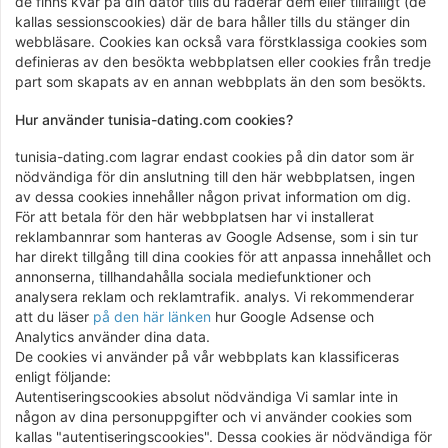
de finns kvar på din dator tills du raderar dem eller tillfälligt (de
kallas sessionscookies) där de bara håller tills du stänger din
webbläsare. Cookies kan också vara förstklassiga cookies som
definieras av den besökta webbplatsen eller cookies från tredje
part som skapats av en annan webbplats än den som besökts.
Hur använder tunisia-dating.com cookies?
tunisia-dating.com lagrar endast cookies på din dator som är
nödvändiga för din anslutning till den här webbplatsen, ingen
av dessa cookies innehåller någon privat information om dig.
För att betala för den här webbplatsen har vi installerat
reklambannrar som hanteras av Google Adsense, som i sin tur
har direkt tillgång till dina cookies för att anpassa innehållet och
annonserna, tillhandahålla sociala mediefunktioner och
analysera reklam och reklamtrafik. analys. Vi rekommenderar
att du läser
på den här länken
hur Google Adsense och
Analytics använder dina data.
De cookies vi använder på vår webbplats kan klassificeras
enligt följande:
Autentiseringscookies absolut nödvändiga Vi samlar inte in
någon av dina personuppgifter och vi använder cookies som
kallas "autentiseringscookies". Dessa cookies är nödvändiga för