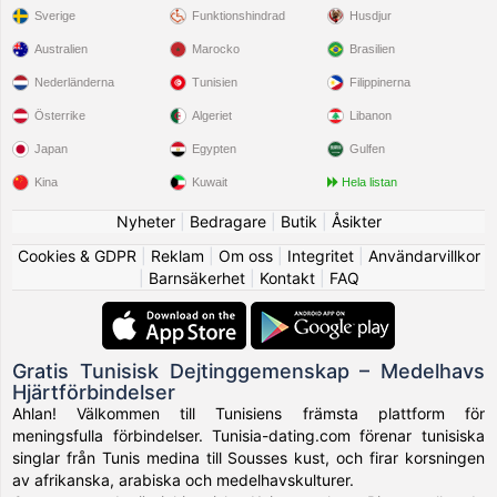
Sverige
Funktionshindrad
Husdjur
Australien
Marocko
Brasilien
Nederländerna
Tunisien
Filippinerna
Österrike
Algeriet
Libanon
Japan
Egypten
Gulfen
Kina
Kuwait
Hela listan
Nyheter
|
Bedragare
|
Butik
|
Åsikter
Cookies & GDPR
|
Reklam
|
Om oss
|
Integritet
|
Användarvillkor
|
Barnsäkerhet
|
Kontakt
|
FAQ
Gratis Tunisisk Dejtinggemenskap – Medelhavs
Hjärtförbindelser
Ahlan! Välkommen till Tunisiens främsta plattform för
meningsfulla förbindelser. Tunisia-dating.com förenar tunisiska
singlar från Tunis medina till Sousses kust, och firar korsningen
av afrikanska, arabiska och medelhavskulturer.