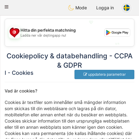
Tunisia Dating
Toggle
Mode
Logga in
navigation
💖
Hitta din perfekta matchning
💖
Ladda ner vår dejtingapp nu!
💕
💕
Cookiepolicy & databehandling - CCPA
& GDPR
I - Cookies
uppdatera parametrar
Vad är cookies?
Cookies är textfiler som innehåller små mängder information
som skickas till din webbläsare och lagras på din dator,
mobiltelefon eller annan enhet när du besöker en webbplats.
Cookies skickar information till den ursprungliga webbplatsen
eller till en annan webbplats som känner igen den cookien.
Cookies kan vara permanenta (de kallas ihållande cookies) där