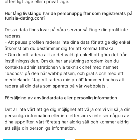
offentligt läge eller i privat läge.
Hur lång livslängd har de personuppgifter som registrerats på
tunisia-dating.com?
Dessa data finns kvar på våra servrar så länge din profil inte
raderas.
- Att pausa profilen raderar inte dina data för att ge dig enkel
åtkomst om du bestämmer dig för att komma tillbaka.
- Om du vill radera allt är det väldigt enkelt att göra det från
inställningssidan. Om du har anslutningsproblem kan du
kontakta administrationen via teknisk chef med namnet
"bachos" på den här webbplatsen, och gratis och med ett
meddelande "Jag vill radera min profil" kommer bachos att
radera all din data som sparats på vår webbplats .
Försäljning av användardata eller personlig information
Det är inte värt att ge dig möjlighet att välja om vi vill sälja din
personliga information eller inte eftersom vi inte ser någon av
dina uppgifter, vårt företag har aldrig sålt och kommer aldrig
att sälja din personliga information.