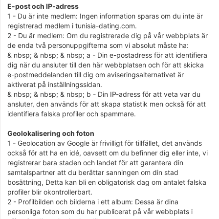
E-post och IP-adress
1 - Du är inte medlem: Ingen information sparas om du inte är
registrerad medlem i tunisia-dating.com.
2 - Du är medlem: Om du registrerade dig på vår webbplats är
de enda två personuppgifterna som vi absolut måste ha:
& nbsp; & nbsp; & nbsp; a - Din e-postadress för att identifiera
dig när du ansluter till den här webbplatsen och för att skicka
e-postmeddelanden till dig om aviseringsalternativet är
aktiverat på inställningssidan.
& nbsp; & nbsp; & nbsp; b - Din IP-adress för att veta var du
ansluter, den används för att skapa statistik men också för att
identifiera falska profiler och spammare.
Geolokalisering och foton
1 - Geolocation av Google är frivilligt för tillfället, det används
också för att ha en idé, oavsett om du befinner dig eller inte, vi
registrerar bara staden och landet för att garantera din
samtalspartner att du berättar sanningen om din stad
bosättning, Detta kan bli en obligatorisk dag om antalet falska
profiler blir okontrollerbart.
2 - Profilbilden och bilderna i ett album: Dessa är dina
personliga foton som du har publicerat på vår webbplats i