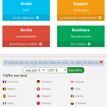
Gratis
Support
%
100
100% gratis
Gratis tjänster
Lyssnande moderatorer
Seriös
Besökare
kvalitetsprofiler
Mycket besökt
Bekräftad kvalitet
Det bästa
Vi arbetar hårt för att ge dig den bästa servicen, var snäll och stöd oss
Träffar per land
Frankrike
Tyskland
Kanada
Belgien
Schweiz
USA
Spanien
England
Mexiko
Italien
Portugal
Colombia