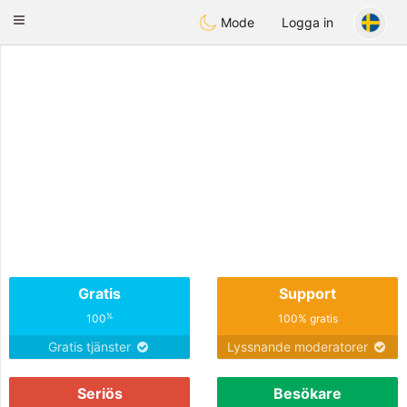
Tunisia Dating
Toggle
Mode
Logga in
navigation
Gratis
Support
%
100
100% gratis
Gratis tjänster
Lyssnande moderatorer
Seriös
Besökare