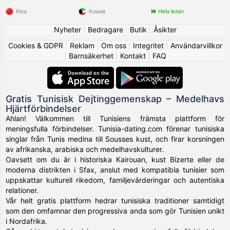
Kina
Kuwait
Hela listan
Nyheter
|
Bedragare
|
Butik
|
Åsikter
Cookies & GDPR
|
Reklam
|
Om oss
|
Integritet
|
Användarvillkor
|
Barnsäkerhet
|
Kontakt
|
FAQ
Gratis Tunisisk Dejtinggemenskap – Medelhavs
Hjärtförbindelser
Ahlan! Välkommen till Tunisiens främsta plattform för
meningsfulla förbindelser. Tunisia-dating.com förenar tunisiska
singlar från Tunis medina till Sousses kust, och firar korsningen
av afrikanska, arabiska och medelhavskulturer.
Oavsett om du är i historiska Kairouan, kust Bizerte eller de
moderna distrikten i Sfax, anslut med kompatibla tunisier som
uppskattar kulturell rikedom, familjevärderingar och autentiska
relationer.
Vår helt gratis plattform hedrar tunisiska traditioner samtidigt
som den omfamnar den progressiva anda som gör Tunisien unikt
i Nordafrika.