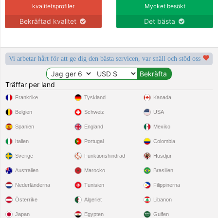
kvalitetsprofiler
Mycket besökt
Bekräftad kvalitet
Det bästa
Vi arbetar hårt för att ge dig den bästa servicen, var snäll och stöd oss
Träffar per land
Frankrike
Tyskland
Kanada
Belgien
Schweiz
USA
Spanien
England
Mexiko
Italien
Portugal
Colombia
Sverige
Funktionshindrad
Husdjur
Australien
Marocko
Brasilien
Nederländerna
Tunisien
Filippinerna
Österrike
Algeriet
Libanon
Japan
Egypten
Gulfen