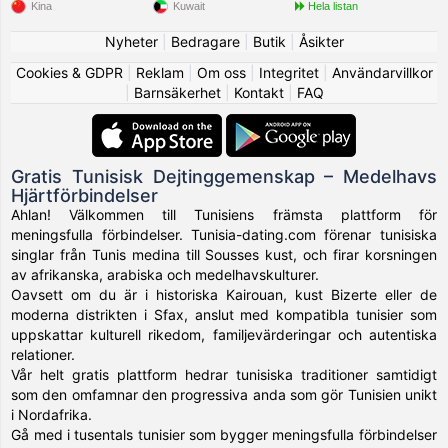
Kina
Kuwait
Hela listan
Nyheter
|
Bedragare
|
Butik
|
Åsikter
Cookies & GDPR
|
Reklam
|
Om oss
|
Integritet
|
Användarvillkor
|
Barnsäkerhet
|
Kontakt
|
FAQ
Gratis Tunisisk Dejtinggemenskap – Medelhavs
Hjärtförbindelser
Ahlan! Välkommen till Tunisiens främsta plattform för
meningsfulla förbindelser. Tunisia-dating.com förenar tunisiska
singlar från Tunis medina till Sousses kust, och firar korsningen
av afrikanska, arabiska och medelhavskulturer.
Oavsett om du är i historiska Kairouan, kust Bizerte eller de
moderna distrikten i Sfax, anslut med kompatibla tunisier som
uppskattar kulturell rikedom, familjevärderingar och autentiska
relationer.
Vår helt gratis plattform hedrar tunisiska traditioner samtidigt
som den omfamnar den progressiva anda som gör Tunisien unikt
i Nordafrika.
Gå med i tusentals tunisier som bygger meningsfulla förbindelser