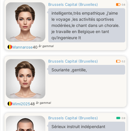
Brussels Capital (Bruxelles)
0.6
intelligente,très empathique ,j'aime
le voyage ,les activités sportives
modérées,le chant dans un chorale.
je travaille en Belgique en tant
qu'ingenieure It
år gammal
Mannarose
40
Brussels Capital (Bruxelles)
0.2
Souriante ,gentille,
år gammal
Mimi2025
48
Brussels Capital (Bruxelles)
0.9
Sérieux instruit indépendant