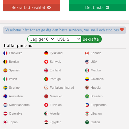
Bekräftad kvalitet
Det bästa
Vi arbetar hårt för att ge dig den bästa servicen, var snäll och stöd oss
Träffar per land
Frankrike
Tyskland
Kanada
Belgien
Schweiz
USA
Spanien
England
Mexiko
Italien
Portugal
Colombia
Sverige
Funktionshindrad
Husdjur
Australien
Marocko
Brasilien
Nederländerna
Tunisien
Filippinerna
Österrike
Algeriet
Libanon
Japan
Egypten
Gulfen