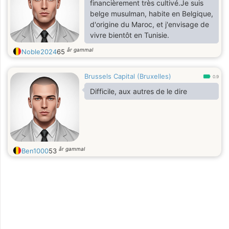
financièrement très cultivé.Je suis
belge musulman, habite en Belgique,
d'origine du Maroc, et j'envisage de
vivre bientôt en Tunisie.
år gammal
Noble2024
65
Brussels Capital (Bruxelles)
0.9
Difficile, aux autres de le dire
år gammal
Ben1000
53