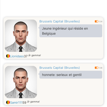
Brussels Capital (Bruxelles)
0.4
Jeune ingénieur qui réside en
Belgique
år gammal
Lionidass
37
Brussels Capital (Bruxelles)
0.6
honnete :serieux et gentil
år gammal
Samir111
59