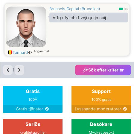
Brussels Capital (Bruxelles)
0.9
Vffg cfyi chirf vvji qerjn noij
år gammal
Tunhard
47
1
Sök efter kriterier
Gratis
Support
%
100
100% gratis
Gratis tjänster
Lyssnande moderatorer
Seriös
Besökare
kvalitetsprofiler
Mycket besökt