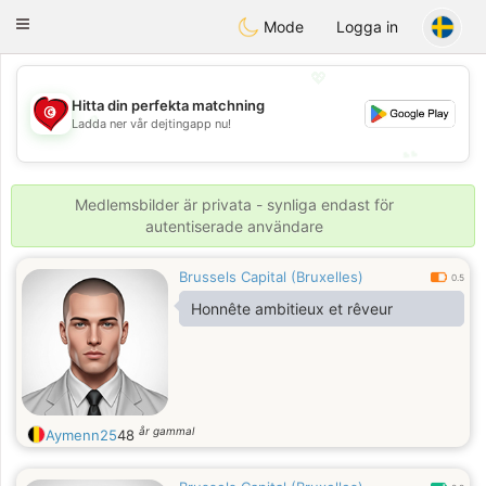
Tunisia Dating
Toggle
Mode
Logga in
navigation
💖
Hitta din perfekta matchning
💖
Ladda ner vår dejtingapp nu!
💕
💕
Medlemsbilder är privata - synliga endast för
autentiserade användare
Brussels Capital (Bruxelles)
0.5
Honnête ambitieux et rêveur
år gammal
Aymenn25
48