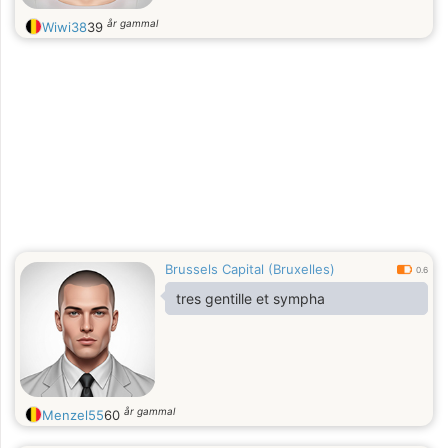
år gammal
Wiwi38
39
Brussels Capital (Bruxelles)
0.6
tres gentille et sympha
år gammal
Menzel55
60