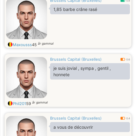
Brussels Capital (Bruxelles)
0.8
1,85 barbe crâne rasé
år gammal
Maxousss
45
Brussels Capital (Bruxelles)
0.6
je suis jovial , sympa , gentil ,
honnete
år gammal
Phil201
59
Brussels Capital (Bruxelles)
0.4
a vous de découvrir