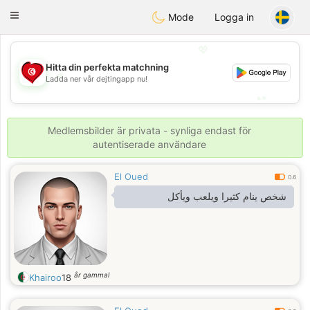
Tunisia Dating
Toggle
Mode
Logga in
navigation
💖
Hitta din perfekta matchning
💖
Ladda ner vår dejtingapp nu!
💕
💕
Medlemsbilder är privata - synliga endast för
autentiserade användare
El Oued
0.6
شخص ينام كثيرا ويلعب ويأكل
år gammal
Khairoo
18