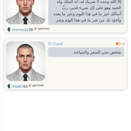
إلا الله وحده لا شريك له، له الملك وله
الحمد وهو على كل شيء قدير، ربِّ
أسألك خير ما في هذا اليوم وخير ما بعده
وأعوذ بك من شر ما في هذا اليوم وشر
ما بعده، رب أعوذ بك من الكسل وسوء
år gammal
Kremodz
36
الكبر، رب أعوذ بك من عذاب في النار
وعذاب في القبر♥️
El Oued
0.5
شخص يحي السفر ولاسياحة
år gammal
Alla81
44