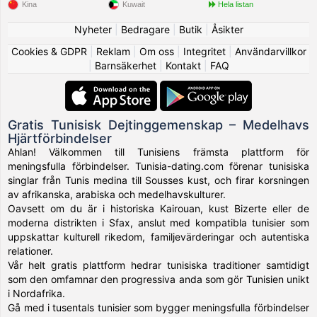
Kina
Kuwait
Hela listan
Nyheter
|
Bedragare
|
Butik
|
Åsikter
Cookies & GDPR
|
Reklam
|
Om oss
|
Integritet
|
Användarvillkor
|
Barnsäkerhet
|
Kontakt
|
FAQ
Gratis Tunisisk Dejtinggemenskap – Medelhavs
Hjärtförbindelser
Ahlan! Välkommen till Tunisiens främsta plattform för
meningsfulla förbindelser. Tunisia-dating.com förenar tunisiska
singlar från Tunis medina till Sousses kust, och firar korsningen
av afrikanska, arabiska och medelhavskulturer.
Oavsett om du är i historiska Kairouan, kust Bizerte eller de
moderna distrikten i Sfax, anslut med kompatibla tunisier som
uppskattar kulturell rikedom, familjevärderingar och autentiska
relationer.
Vår helt gratis plattform hedrar tunisiska traditioner samtidigt
som den omfamnar den progressiva anda som gör Tunisien unikt
i Nordafrika.
Gå med i tusentals tunisier som bygger meningsfulla förbindelser