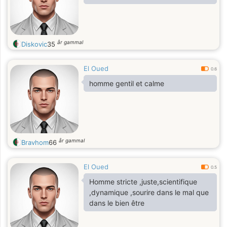
år gammal
Diskovic
35
El Oued
0.6
homme gentil et calme
år gammal
Bravhom
66
El Oued
0.5
Homme stricte ,juste,scientifique
,dynamique ,sourire dans le mal que
dans le bien être