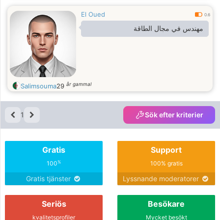
El Oued
0.6
مهندس في مجال الطاقة
år gammal
Salimsouma
29
1
Sök efter kriterier
Gratis
Support
%
100
100% gratis
Gratis tjänster
Lyssnande moderatorer
Seriös
Besökare
kvalitetsprofiler
Mycket besökt