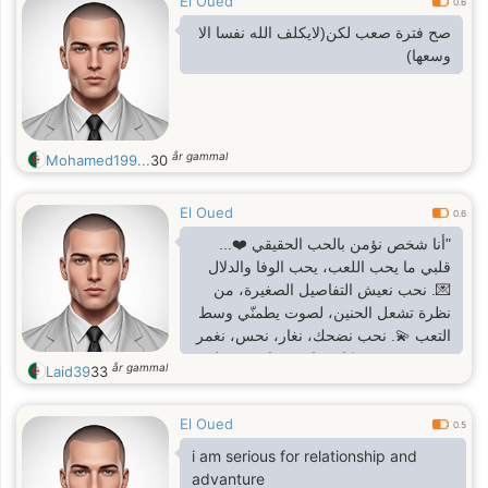
El Oued
0.6
صح فترة صعب لكن(لايكلف الله نفسا الا
وسعها)
år gammal
Mohamed199...
30
El Oued
0.6
"أنا شخص نؤمن بالحب الحقيقي ❤️...
قلبي ما يحب اللعب، يحب الوفا والدلال
💌. نحب نعيش التفاصيل الصغيرة، من
نظرة تشعل الحنين، لصوت يطمنّي وسط
التعب 💫. نحب نضحك، نغار، نحس، نغمر
ونغرم... نبني حكاية ما يشبهها حتى فيلم
år gammal
Laid39
33
🎥. إذا كنتي تفتشي على علاقة فيها دفء،
صدق، وحنان... راني هنا نستناك 🌹
El Oued
0.5
i am serious for relationship and
advanture