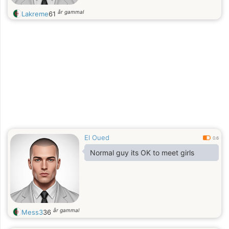
år gammal
Lakreme
61
El Oued
0.6
Normal guy its OK to meet girls
år gammal
Mess3
36