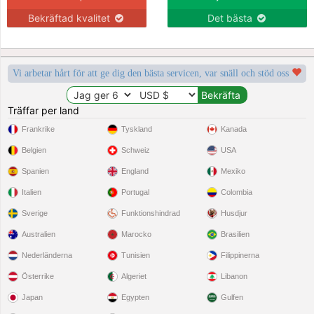
Bekräftad kvalitet
Det bästa
Vi arbetar hårt för att ge dig den bästa servicen, var snäll och stöd oss
Träffar per land
Frankrike
Tyskland
Kanada
Belgien
Schweiz
USA
Spanien
England
Mexiko
Italien
Portugal
Colombia
Sverige
Funktionshindrad
Husdjur
Australien
Marocko
Brasilien
Nederländerna
Tunisien
Filippinerna
Österrike
Algeriet
Libanon
Japan
Egypten
Gulfen