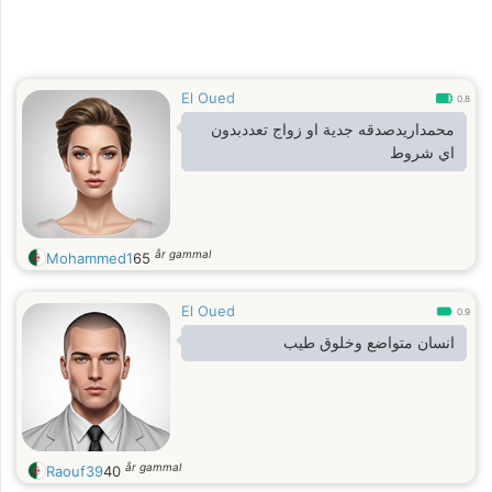
El Oued
0.8
محمداريدصدقه جدية او زواج تعددبدون
اي شروط
år gammal
Mohammed1
65
El Oued
0.9
انسان متواضع وخلوق طيب
år gammal
Raouf39
40