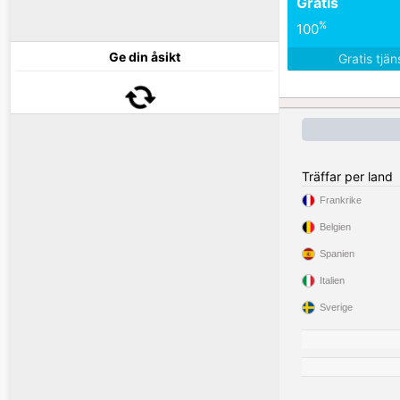
Gratis
%
100
Ge din åsikt
Gratis tjä
Träffar per land
Frankrike
Belgien
Spanien
Italien
Sverige