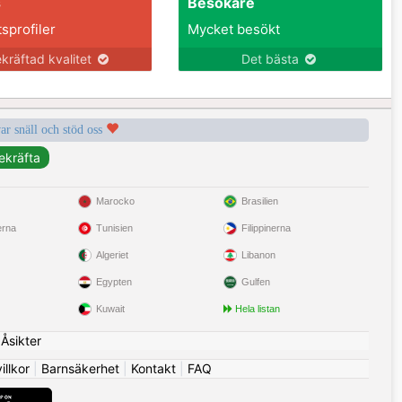
s
Besökare
tsprofiler
Mycket besökt
kräftad kvalitet
Det bästa
var snäll och stöd oss
Marocko
Brasilien
erna
Tunisien
Filippinerna
Algeriet
Libanon
Egypten
Gulfen
Kuwait
Hela listan
|
Åsikter
llkor
|
Barnsäkerhet
|
Kontakt
|
FAQ