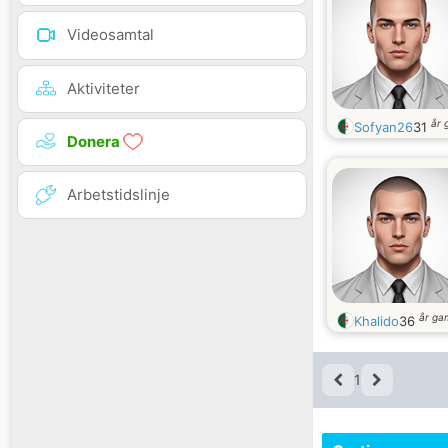
Videosamtal
Aktiviteter
år 
Sofyan26
31
Donera
Arbetstidslinje
år ga
Khalido
36
1