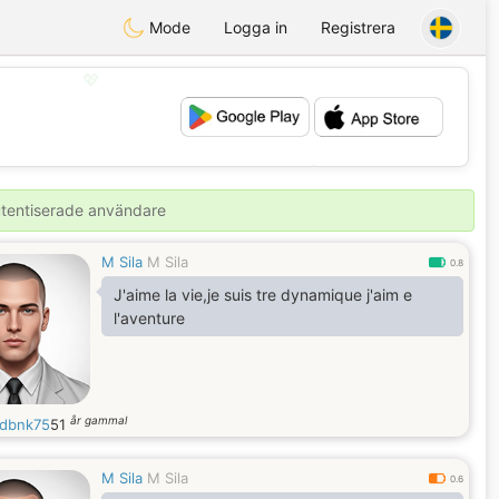
Mode
Logga in
Registrera
💖
💕
autentiserade användare
M Sila
M Sila
0.8
J'aime la vie,je suis tre dynamique j'aim e
l'aventure
år gammal
dbnk75
51
M Sila
M Sila
0.6