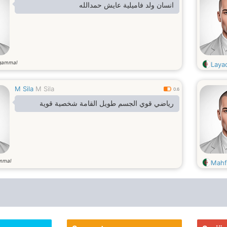
انسان ولد فاميلية عايش حمدالله
gammal
Laya
M Sila
M Sila
0.6
رياضي قوي الجسم طويل القامة شخصية قوية
mmal
Mahf