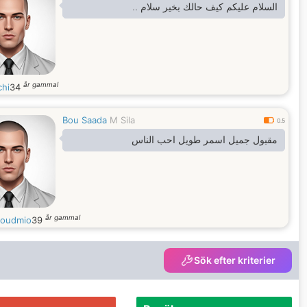
السلام عليكم كيف حالك بخير سلام ..
år gammal
chi
34
Bou Saada
M Sila
0.5
مقبول جميل اسمر طويل احب الناس
år gammal
oudmio
39
Sök efter kriterier