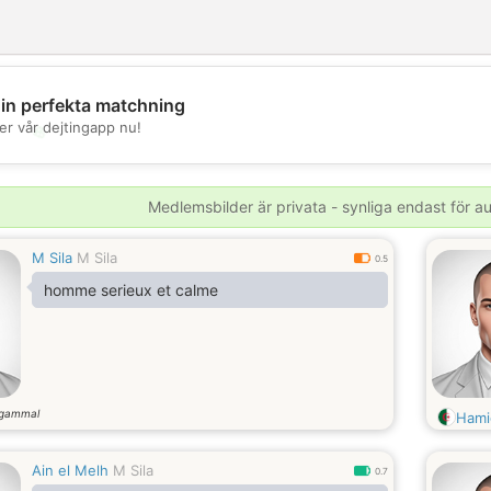
din perfekta matchning
er vår dejtingapp nu!
💖
💕
Medlemsbilder är privata - synliga endast för 
M Sila
M Sila
0.5
homme serieux et calme
 gammal
Hami
Ain el Melh
M Sila
0.7