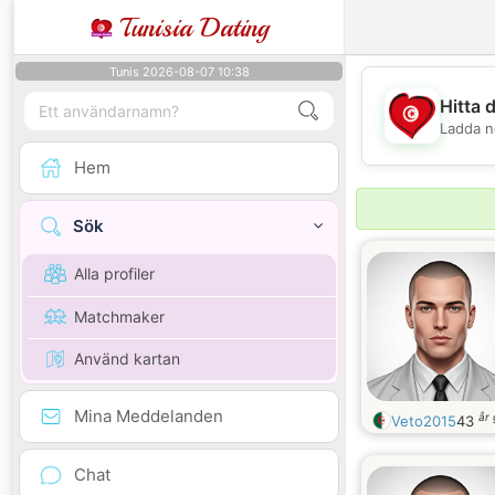
Tunisia Dating
Tunis 2026-08-07 10:38
Hitta 
Ladda n
Hem
Sök
Alla profiler
Matchmaker
Använd kartan
Mina Meddelanden
år
Veto2015
43
Chat