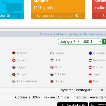
Support
Seriö
100% gratis
kvalite
nster
Lyssnande moderatorer
Be
Vi arbetar hårt för att ge dig den bästa servicen, 
Tyskland
Kanada
Australien
Schweiz
USA
Nederländ
England
Mexiko
Österrike
Portugal
Colombia
Japan
Funktionshindrad
Husdjur
Kina
Nyheter
|
Bedragare
|
Butik
Cookies & GDPR
|
Reklam
|
Om oss
|
Integritet
|
Användarvi