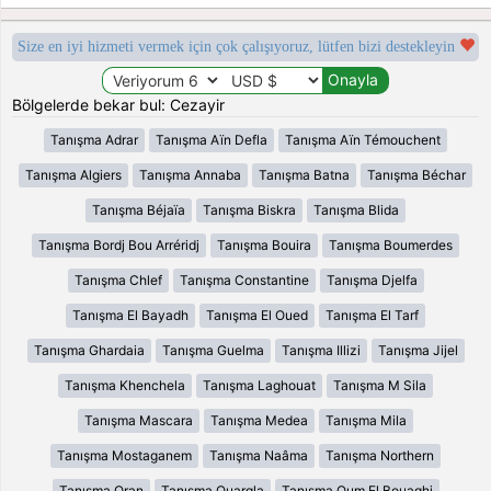
Size en iyi hizmeti vermek için çok çalışıyoruz, lütfen bizi destekleyin
Bölgelerde bekar bul: Cezayir
Tanışma Adrar
Tanışma Aïn Defla
Tanışma Aïn Témouchent
Tanışma Algiers
Tanışma Annaba
Tanışma Batna
Tanışma Béchar
Tanışma Béjaïa
Tanışma Biskra
Tanışma Blida
Tanışma Bordj Bou Arréridj
Tanışma Bouira
Tanışma Boumerdes
Tanışma Chlef
Tanışma Constantine
Tanışma Djelfa
Tanışma El Bayadh
Tanışma El Oued
Tanışma El Tarf
Tanışma Ghardaia
Tanışma Guelma
Tanışma Illizi
Tanışma Jijel
Tanışma Khenchela
Tanışma Laghouat
Tanışma M Sila
Tanışma Mascara
Tanışma Medea
Tanışma Mila
Tanışma Mostaganem
Tanışma Naâma
Tanışma Northern
Tanışma Oran
Tanışma Ouargla
Tanışma Oum El Bouaghi