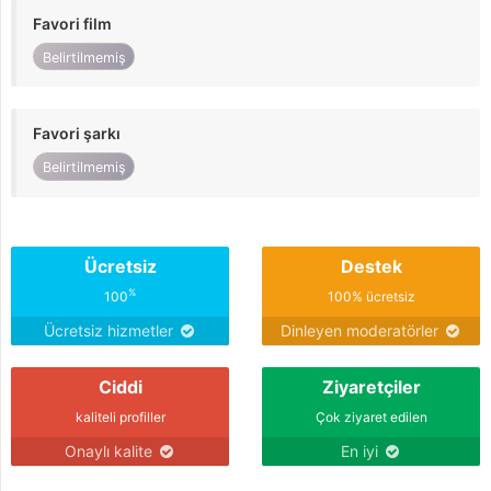
Favori film
Belirtilmemiş
Favori şarkı
Belirtilmemiş
Ücretsiz
Destek
%
100
100% ücretsiz
Ücretsiz hizmetler
Dinleyen moderatörler
Ciddi
Ziyaretçiler
kaliteli profiller
Çok ziyaret edilen
Onaylı kalite
En iyi