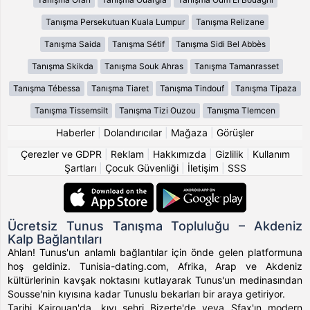
Tanışma Persekutuan Kuala Lumpur
Tanışma Relizane
Tanışma Saida
Tanışma Sétif
Tanışma Sidi Bel Abbès
Tanışma Skikda
Tanışma Souk Ahras
Tanışma Tamanrasset
Tanışma Tébessa
Tanışma Tiaret
Tanışma Tindouf
Tanışma Tipaza
Tanışma Tissemsilt
Tanışma Tizi Ouzou
Tanışma Tlemcen
Haberler
|
Dolandırıcılar
|
Mağaza
|
Görüşler
Çerezler ve GDPR
|
Reklam
|
Hakkımızda
|
Gizlilik
|
Kullanım
Şartları
|
Çocuk Güvenliği
|
İletişim
|
SSS
Ücretsiz Tunus Tanışma Topluluğu – Akdeniz
Kalp Bağlantıları
Ahlan! Tunus'un anlamlı bağlantılar için önde gelen platformuna
hoş geldiniz. Tunisia-dating.com, Afrika, Arap ve Akdeniz
kültürlerinin kavşak noktasını kutlayarak Tunus'un medinasından
Sousse'nin kıyısına kadar Tunuslu bekarları bir araya getiriyor.
Tarihi Kairouan'da, kıyı şehri Bizerte'de veya Sfax'ın modern