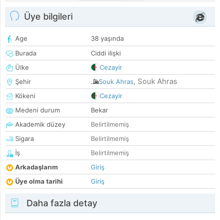
Üye bilgileri
Age
38 yaşında
Burada
Ciddi ilişki
Ülke
Cezayir
Souk Ahras
Şehir
Souk Ahras
,
Kökeni
Cezayir
Medeni durum
Bekar
Akademik düzey
Belirtilmemiş
Sigara
Belirtilmemiş
İş
Belirtilmemiş
Arkadaşlarım
Giriş
Üye olma tarihi
Giriş
Daha fazla detay