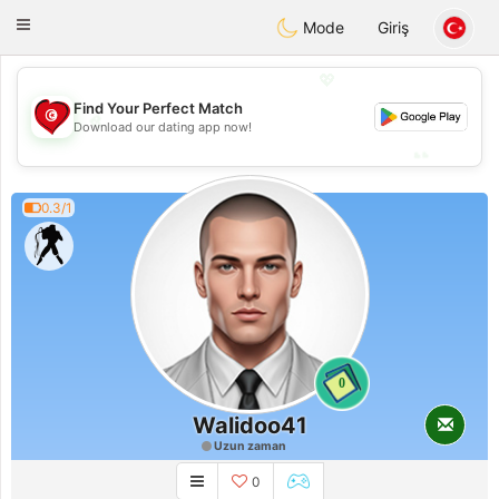
Tunisia Dating
Toggle
Mode
Giriş
navigation
💖
Find Your Perfect Match
💖
Download our dating app now!
💕
💕
0.3/1
0
Walidoo41
Uzun zaman
0