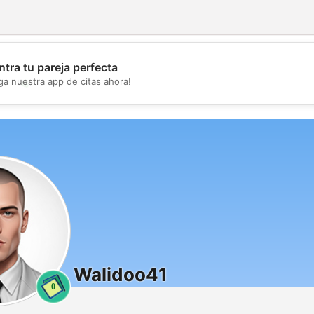
tra tu pareja perfecta
💖
ga nuestra app de citas ahora!
💕
Walidoo41
0