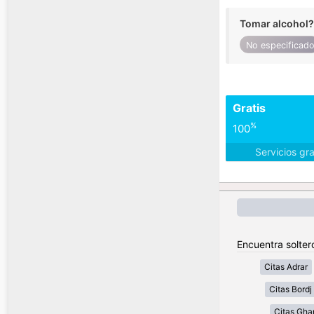
Tomar alcohol?
No especificad
Gratis
%
100
Servicios gr
Encuentra soltero
Citas Adrar
Citas Bordj 
Citas Gha