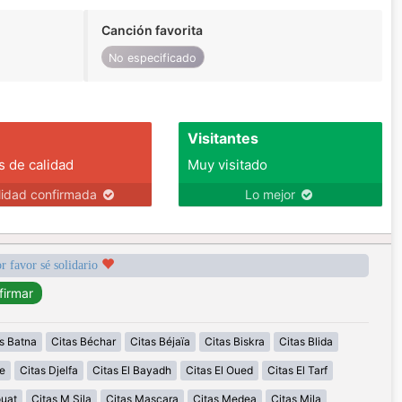
Canción favorita
No especificado
Visitantes
s de calidad
Muy visitado
lidad confirmada
Lo mejor
r favor sé solidario
s Batna
Citas Béchar
Citas Béjaïa
Citas Biskra
Citas Blida
e
Citas Djelfa
Citas El Bayadh
Citas El Oued
Citas El Tarf
ouat
Citas M Sila
Citas Mascara
Citas Medea
Citas Mila