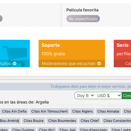
Película favorita
o
No especificado
Soporte
Serio
100% gratis
perfile
atuitos
Moderadores que escuchan
Ca
Trabajamos duro para darte el mejor servicio, po
s en las áreas de: Argelia
Citas Aïn Defla
Citas Aïn Témouchent
Citas Algiers
Citas Annaba
Cita
Bou Arréridj
Citas Bouira
Citas Boumerdes
Citas Chlef
Citas Constantin
rdaia
Citas Guelma
Citas Illizi
Citas Jijel
Citas Khenchela
Citas Lagh