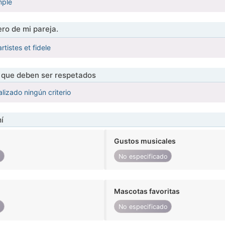
mple
ro de mi pareja.
tistes et fidele
s que deben ser respetados
lizado ningún criterio
í
Gustos musicales
o
No especificado
Mascotas favoritas
o
No especificado