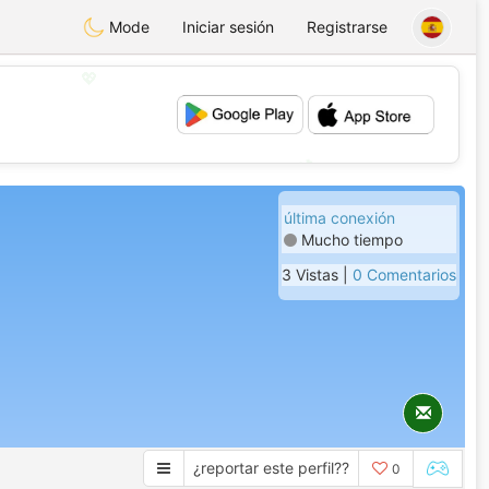
Mode
Iniciar sesión
Registrarse
💖
💕
última conexión
Mucho tiempo
3 Vistas |
0 Comentarios
¿reportar este perfil??
0