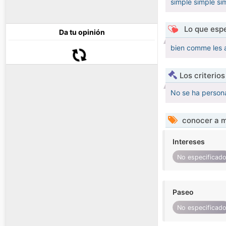
simple simple si
Lo que espe
Da tu opinión
bien comme les ar
Los criterio
No se ha persona
conocer a m
Intereses
No especificad
Paseo
No especificad