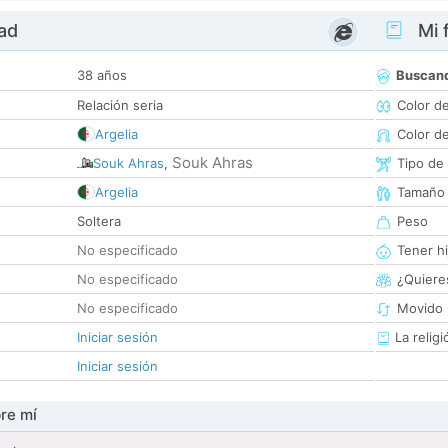
dad
Mi f
38 años
Buscan
Relación seria
Color d
Argelia
Color d
Souk Ahras
Souk Ahras
,
Tipo de
Argelia
Tamaño
Soltera
Peso
No especificado
Tener hi
No especificado
¿Quieres
No especificado
Movido 
Iniciar sesión
La religi
Iniciar sesión
re mí