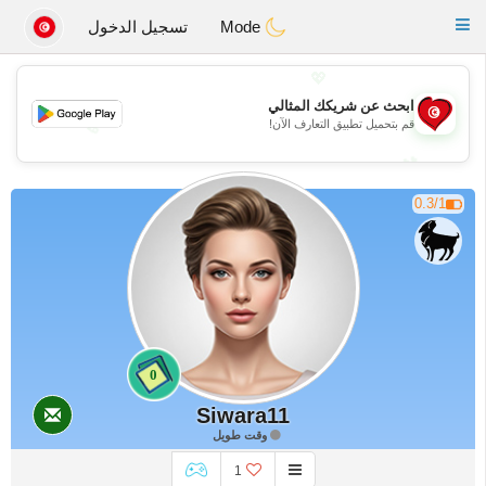
Tunisia Dating
Toggle
Mode
تسجيل الدخول
navigation
💖
ابحث عن شريكك المثالي
💖
قم بتحميل تطبيق التعارف الآن!
💕
💕
0.3/1
0
Siwara11
وقت طويل
1