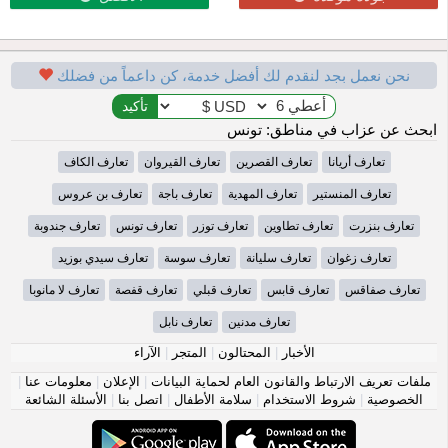
نحن نعمل بجد لنقدم لك أفضل خدمة، كن داعماً من فضلك
ابحث عن عزاب في مناطق: تونس
تعارف أريانا
تعارف القصرين
تعارف القيروان
تعارف الكاف
تعارف المنستير
تعارف المهدية
تعارف باجة
تعارف بن عروس
تعارف بنزرت
تعارف تطاوين
تعارف توزر
تعارف تونس
تعارف جندوبة
تعارف زغوان
تعارف سليانة
تعارف سوسة
تعارف سيدي بوزيد
تعارف صفاقس
تعارف قابس
تعارف قبلي
تعارف قفصة
تعارف لا مانوبا
تعارف مدنين
تعارف نابل
الأخبار
|
المحتالون
|
المتجر
|
الآراء
ملفات تعريف الارتباط والقانون العام لحماية البيانات
|
الإعلان
|
معلومات عنا
|
الخصوصية
|
شروط الاستخدام
|
سلامة الأطفال
|
اتصل بنا
|
الأسئلة الشائعة