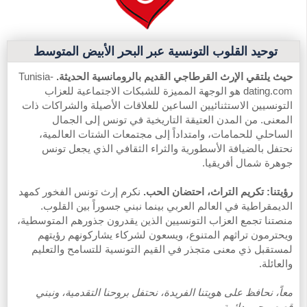
توحيد القلوب التونسية عبر البحر الأبيض المتوسط
حيث يلتقي الإرث القرطاجي القديم بالرومانسية الحديثة.
Tunisia-
dating.com هو الوجهة المميزة للشبكات الاجتماعية للعزاب
التونسيين الاستثنائيين الساعين للعلاقات الأصيلة والشراكات ذات
المعنى. من المدن العتيقة التاريخية في تونس إلى الجمال
الساحلي للحمامات، وامتداداً إلى مجتمعات الشتات العالمية،
نحتفل بالضيافة الأسطورية والثراء الثقافي الذي يجعل تونس
جوهرة شمال أفريقيا.
رؤيتنا: تكريم التراث، احتضان الحب.
نكرم إرث تونس الفخور كمهد
الديمقراطية في العالم العربي بينما نبني جسوراً بين القلوب.
منصتنا تجمع العزاب التونسيين الذين يقدرون جذورهم المتوسطية،
ويحترمون تراثهم المتنوع، ويسعون لشركاء يشاركونهم رؤيتهم
لمستقبل ذي معنى متجذر في القيم التونسية للتسامح والتعليم
والعائلة.
معاً، نحافظ على هويتنا الفريدة، نحتفل بروحنا التقدمية، ونبني
قصص حب دائمة.