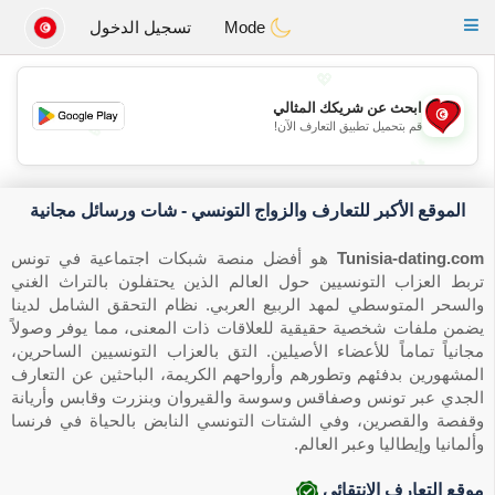
Tunisia Dating
Toggle
Mode
تسجيل الدخول
navigation
💖
ابحث عن شريكك المثالي
💖
قم بتحميل تطبيق التعارف الآن!
💕
💕
الموقع الأكبر للتعارف والزواج التونسي - شات ورسائل مجانية
Tunisia-dating.com
هو أفضل منصة شبكات اجتماعية في تونس
تربط العزاب التونسيين حول العالم الذين يحتفلون بالتراث الغني
والسحر المتوسطي لمهد الربيع العربي. نظام التحقق الشامل لدينا
يضمن ملفات شخصية حقيقية للعلاقات ذات المعنى، مما يوفر وصولاً
مجانياً تماماً للأعضاء الأصيلين. التق بالعزاب التونسيين الساحرين،
المشهورين بدفئهم وتطورهم وأرواحهم الكريمة، الباحثين عن التعارف
الجدي عبر تونس وصفاقس وسوسة والقيروان وبنزرت وقابس وأريانة
وقفصة والقصرين، وفي الشتات التونسي النابض بالحياة في فرنسا
وألمانيا وإيطاليا وعبر العالم.
موقع التعارف الانتقائي