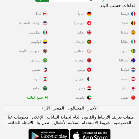
لقاءات حسب البلد
فرنسا
ألمانيا
كندا
بلجيكا
سويسرا
الولايات المتحدة
إسبانيا
إنجلترا
المكسيك
إيطاليا
البرتغال
كولومبيا
السويد
المعاقين
الحيوانات الأليفة
أستراليا
المغرب
البرازيل
هولندا
تونس
الفلبين
النمسا
الجزائر
لبنان
اليابان
مصر
الخليج
الصين
الكويت
جميع القائمة
الأخبار
|
المحتالون
|
المتجر
|
الآراء
ملفات تعريف الارتباط والقانون العام لحماية البيانات
|
الإعلان
|
معلومات عنا
|
الخصوصية
|
شروط الاستخدام
|
سلامة الأطفال
|
اتصل بنا
|
الأسئلة الشائعة