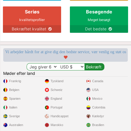
Seriøs
Besøgende
kvalitetsprofiler
Meget besøgt
Bekræftet kvalitet
Det bedste
Vi arbejder hårdt for at give dig den bedste service, vær venlig og støt os
Møder efter land
Frankrig
Tyskland
Canada
Belgien
Schweiz
USA
Spanien
England
Mexico
Italien
Portugal
Colombia
Sverige
Handicappet
Kæledyr
Australien
Marokko
Brasilien