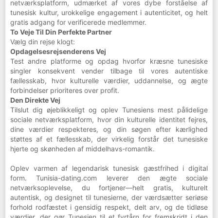
netværksplatform, udmærket af vores dybe forståelse af
tunesisk kultur, urokkelige engagement i autenticitet, og helt
gratis adgang for verificerede medlemmer.
To Veje Til Din Perfekte Partner
Vælg din rejse klogt:
Opdagelsesrejsenderens Vej
Test andre platforme og opdag hvorfor kræsne tunesiske
singler konsekvent vender tilbage til vores autentiske
fællesskab, hvor kulturelle værdier, uddannelse, og ægte
forbindelser prioriteres over profit.
Den Direkte Vej
Tilslut dig øjeblikkeligt og oplev Tunesiens mest pålidelige
sociale netværksplatform, hvor din kulturelle identitet fejres,
dine værdier respekteres, og din søgen efter kærlighed
støttes af et fællesskab, der virkelig forstår det tunesiske
hjerte og skønheden af middelhavs-romantik.
Oplev varmen af legendarisk tunesisk gæstfrihed i digital
form. Tunisia-dating.com leverer den ægte sociale
netværksoplevelse, du fortjener—helt gratis, kulturelt
autentisk, og designet til tunesierne, der værdsætter seriøse
forhold rodfæstet i gensidig respekt, delt arv, og de tidløse
værdier, der gør Tunesien til et fyrtårn for fremskridt i den