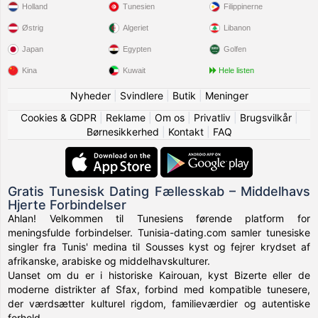
Holland
Tunesien
Filippinerne
Østrig
Algeriet
Libanon
Japan
Egypten
Golfen
Kina
Kuwait
Hele listen
Nyheder
|
Svindlere
|
Butik
|
Meninger
Cookies & GDPR
|
Reklame
|
Om os
|
Privatliv
|
Brugsvilkår
|
Børnesikkerhed
|
Kontakt
|
FAQ
Gratis Tunesisk Dating Fællesskab – Middelhavs
Hjerte Forbindelser
Ahlan! Velkommen til Tunesiens førende platform for
meningsfulde forbindelser. Tunisia-dating.com samler tunesiske
singler fra Tunis' medina til Sousses kyst og fejrer krydset af
afrikanske, arabiske og middelhavskulturer.
Uanset om du er i historiske Kairouan, kyst Bizerte eller de
moderne distrikter af Sfax, forbind med kompatible tunesere,
der værdsætter kulturel rigdom, familieværdier og autentiske
forhold.