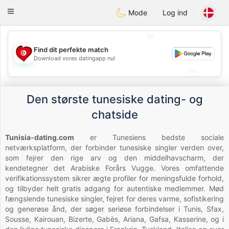
Tunisia Dating
Toggle
Mode
Log ind
navigation
💖
Find dit perfekte match
💖
Download vores datingapp nu!
💕
💕
Den største tunesiske dating- og
chatside
Tunisia-dating.com
er Tunesiens bedste sociale
netværksplatform, der forbinder tunesiske singler verden over,
som fejrer den rige arv og den middelhavscharm, der
kendetegner det Arabiske Forårs Vugge. Vores omfattende
verifikationssystem sikrer ægte profiler for meningsfulde forhold,
og tilbyder helt gratis adgang for autentiske medlemmer. Mød
fængslende tunesiske singler, fejret for deres varme, sofistikering
og generøse ånd, der søger seriøse forbindelser i Tunis, Sfax,
Sousse, Kairouan, Bizerte, Gabès, Ariana, Gafsa, Kasserine, og i