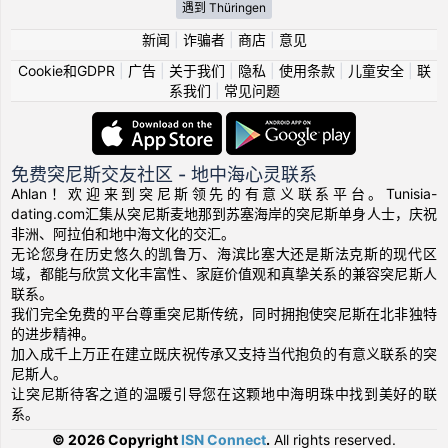
遇到 Thüringen
新闻
|
诈骗者
|
商店
|
意见
Cookie和GDPR
|
广告
|
关于我们
|
隐私
|
使用条款
|
儿童安全
|
联
系我们
|
常见问题
免费突尼斯交友社区 - 地中海心灵联系
Ahlan！欢迎来到突尼斯领先的有意义联系平台。Tunisia-
dating.com汇集从突尼斯麦地那到苏塞海岸的突尼斯单身人士，庆祝
非洲、阿拉伯和地中海文化的交汇。
无论您身在历史悠久的凯鲁万、海滨比塞大还是斯法克斯的现代区
域，都能与欣赏文化丰富性、家庭价值观和真挚关系的兼容突尼斯人
联系。
我们完全免费的平台尊重突尼斯传统，同时拥抱使突尼斯在北非独特
的进步精神。
加入成千上万正在建立既庆祝传承又支持当代抱负的有意义联系的突
尼斯人。
让突尼斯待客之道的温暖引导您在这颗地中海明珠中找到美好的联
系。
© 2026 Copyright
ISN Connect
.
All rights reserved.