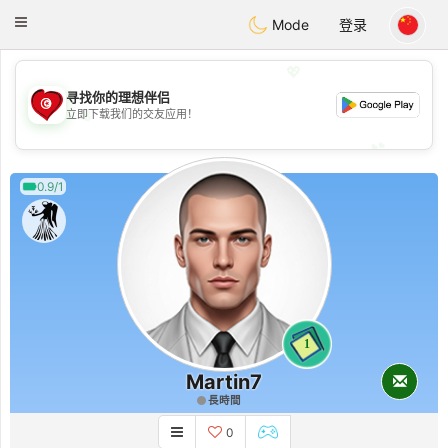
Tunisia Dating
Toggle
Mode
登录
navigation
💖
寻找你的理想伴侣
💖
立即下载我们的交友应用！
💕
💕
0.9/1
1
Martin7
長時間
0