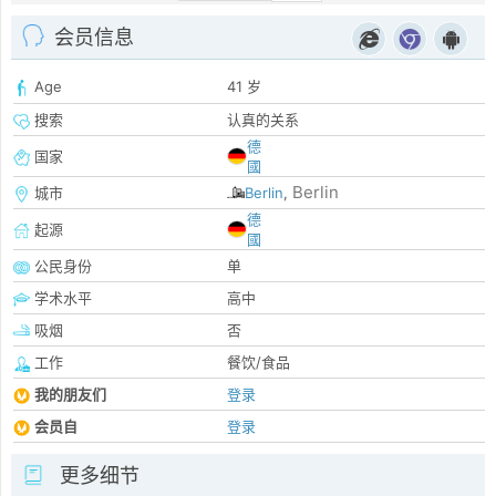
会员信息
Age
41 岁
搜索
认真的关系
德
国家
國
Berlin
城市
Berlin
,
德
起源
國
公民身份
单
学术水平
高中
吸烟
否
工作
餐饮/食品
我的朋友们
登录
会员自
登录
更多细节