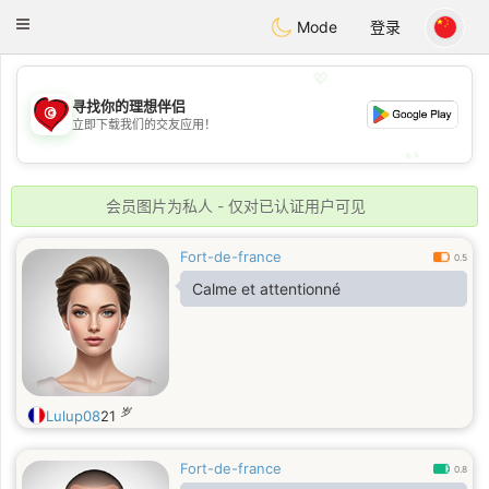
Tunisia Dating
Toggle
Mode
登录
navigation
💖
寻找你的理想伴侣
💖
立即下载我们的交友应用！
💕
💕
会员图片为私人 - 仅对已认证用户可见
Fort-de-france
0.5
Calme et attentionné
岁
Lulup08
21
Fort-de-france
0.8