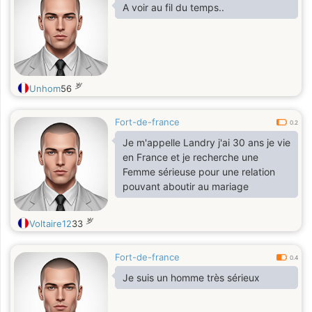
A voir au fil du temps..
岁
Unhom
56
Fort-de-france
0.2
Je m'appelle Landry j'ai 30 ans je vie
en France et je recherche une
Femme sérieuse pour une relation
pouvant aboutir au mariage
岁
Voltaire12
33
Fort-de-france
0.4
Je suis un homme très sérieux