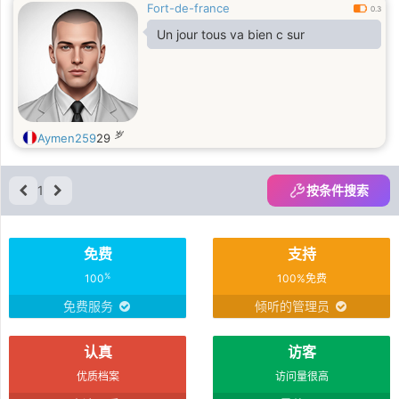
Fort-de-france
0.3
Un jour tous va bien c sur
岁
Aymen259
29
1
按条件搜索
免费
支持
%
100
100%免费
免费服务
倾听的管理员
认真
访客
优质档案
访问量很高