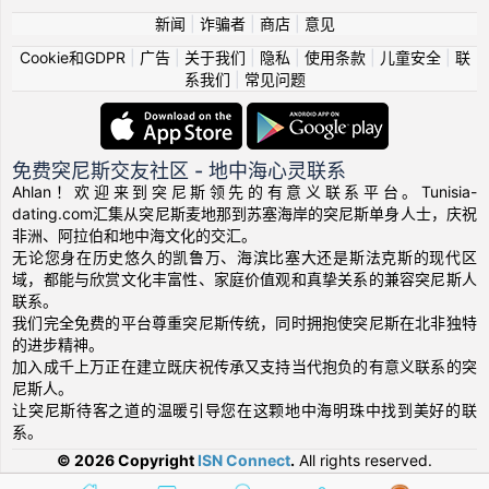
新闻
|
诈骗者
|
商店
|
意见
Cookie和GDPR
|
广告
|
关于我们
|
隐私
|
使用条款
|
儿童安全
|
联
系我们
|
常见问题
免费突尼斯交友社区 - 地中海心灵联系
Ahlan！欢迎来到突尼斯领先的有意义联系平台。Tunisia-
dating.com汇集从突尼斯麦地那到苏塞海岸的突尼斯单身人士，庆祝
非洲、阿拉伯和地中海文化的交汇。
无论您身在历史悠久的凯鲁万、海滨比塞大还是斯法克斯的现代区
域，都能与欣赏文化丰富性、家庭价值观和真挚关系的兼容突尼斯人
联系。
我们完全免费的平台尊重突尼斯传统，同时拥抱使突尼斯在北非独特
的进步精神。
加入成千上万正在建立既庆祝传承又支持当代抱负的有意义联系的突
尼斯人。
让突尼斯待客之道的温暖引导您在这颗地中海明珠中找到美好的联
系。
© 2026 Copyright
ISN Connect
.
All rights reserved.