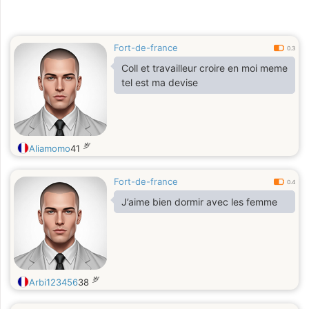
Fort-de-france
0.3
Coll et travailleur croire en moi meme
tel est ma devise
岁
Aliamomo
41
Fort-de-france
0.4
J’aime bien dormir avec les femme
岁
Arbi123456
38