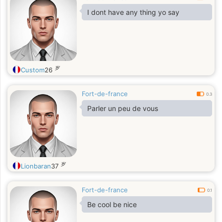
I dont have any thing yo say
岁
Custom
26
Fort-de-france
0.3
Parler un peu de vous
岁
Lionbaran
37
Fort-de-france
0.1
Be cool be nice