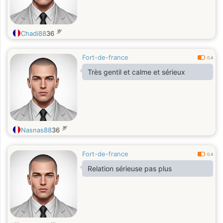
岁
Chadi88
36
Fort-de-france
0.4
Très gentil et calme et sérieux
岁
Nasnas88
36
Fort-de-france
0.4
Relation sérieuse pas plus