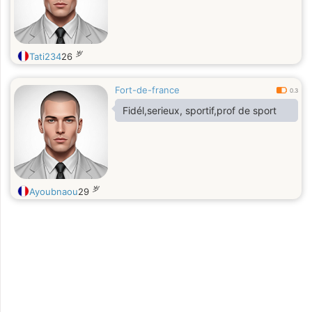
岁
Tati234
26
Fort-de-france
0.3
Fidél,serieux, sportif,prof de sport
岁
Ayoubnaou
29