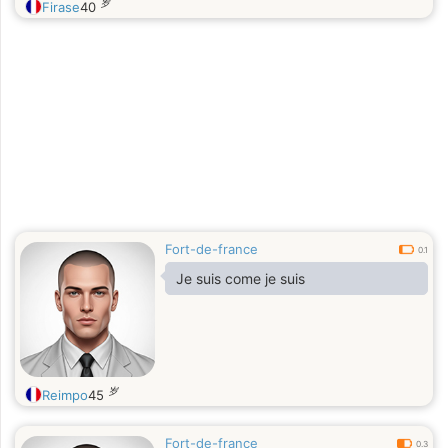
岁
Firase
40
Fort-de-france
0.1
Je suis come je suis
岁
Reimpo
45
Fort-de-france
0.3