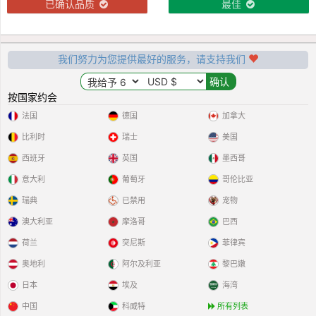
已确认品质
最佳
我们努力为您提供最好的服务，请支持我们
按国家约会
法国
德国
加拿大
比利时
瑞士
美国
西班牙
英国
墨西哥
意大利
葡萄牙
哥伦比亚
瑞典
已禁用
宠物
澳大利亚
摩洛哥
巴西
荷兰
突尼斯
菲律宾
奥地利
阿尔及利亚
黎巴嫩
日本
埃及
海湾
中国
科威特
所有列表