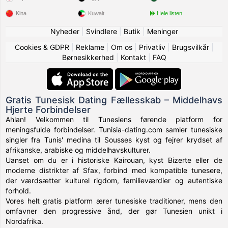
Kina
Kuwait
Hele listen
Nyheder
|
Svindlere
|
Butik
|
Meninger
Cookies & GDPR
|
Reklame
|
Om os
|
Privatliv
|
Brugsvilkår
|
Børnesikkerhed
|
Kontakt
|
FAQ
Gratis Tunesisk Dating Fællesskab – Middelhavs
Hjerte Forbindelser
Ahlan! Velkommen til Tunesiens førende platform for
meningsfulde forbindelser. Tunisia-dating.com samler tunesiske
singler fra Tunis' medina til Sousses kyst og fejrer krydset af
afrikanske, arabiske og middelhavskulturer.
Uanset om du er i historiske Kairouan, kyst Bizerte eller de
moderne distrikter af Sfax, forbind med kompatible tunesere,
der værdsætter kulturel rigdom, familieværdier og autentiske
forhold.
Vores helt gratis platform ærer tunesiske traditioner, mens den
omfavner den progressive ånd, der gør Tunesien unikt i
Nordafrika.