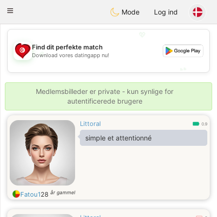
Tunisia Dating
Toggle
Mode
Log ind
navigation
💖
Find dit perfekte match
💖
Download vores datingapp nu!
💕
💕
Medlemsbilleder er private - kun synlige for
autentificerede brugere
Littoral
0.9
simple et attentionné
år gammel
Fatou1
28