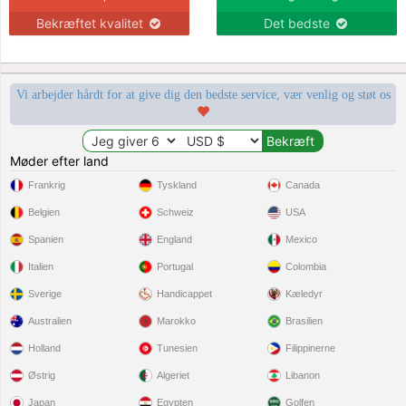
Bekræftet kvalitet
Det bedste
Vi arbejder hårdt for at give dig den bedste service, vær venlig og støt os
Møder efter land
Frankrig
Tyskland
Canada
Belgien
Schweiz
USA
Spanien
England
Mexico
Italien
Portugal
Colombia
Sverige
Handicappet
Kæledyr
Australien
Marokko
Brasilien
Holland
Tunesien
Filippinerne
Østrig
Algeriet
Libanon
Japan
Egypten
Golfen