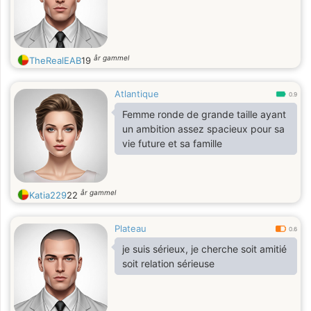
år gammel
TheRealEAB
19
Atlantique
0.9
Femme ronde de grande taille ayant
un ambition assez spacieux pour sa
vie future et sa famille
år gammel
Katia229
22
Plateau
0.6
je suis sérieux, je cherche soit amitié
soit relation sérieuse