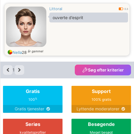
Littoral
0.3
ouverte d’esprit
år gammel
Nella
28
1
Søg efter kriterier
Gratis
Support
%
100
100% gratis
Gratis tjenester
Lyttende moderatorer
Seriøs
Besøgende
kvalitetsprofiler
Meget besøgt