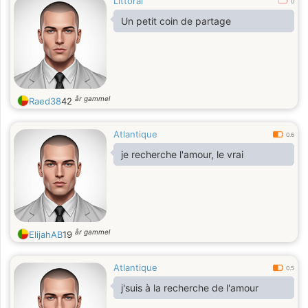
Littoral
0
Un petit coin de partage
år gammel
Raed38
42
Atlantique
0.6
je recherche l'amour, le vrai
år gammel
ElijahAB
19
Atlantique
0.5
j'suis à la recherche de l'amour