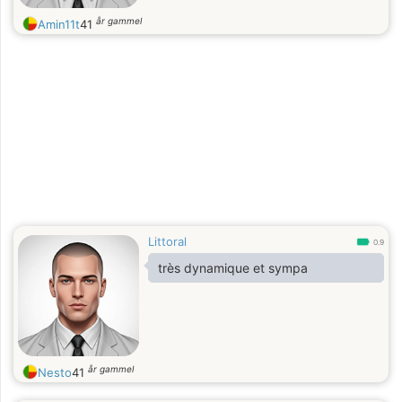
år gammel
Amin11t
41
Littoral
0.9
très dynamique et sympa
år gammel
Nesto
41