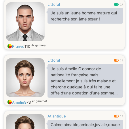
Littoral
0.7
Je suis un jeune homme mature qui
recherche son âme sœur !
år gammel
Franvo
110
Littoral
0.5
Je suis Amélie O’connor de
nationalité française mais
actuellement je suis très malade et
cherche quelque à qui faire une
offre d’une donation d’une somme
de 170.000
år gammel
Amelie9
73
Atlantique
0.3
Calme,aimable,amicale,joviale,douce