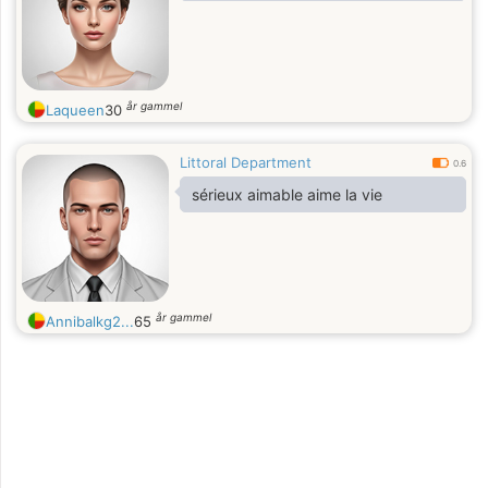
år gammel
Laqueen
30
Littoral Department
0.6
sérieux aimable aime la vie
år gammel
Annibalkg2...
65