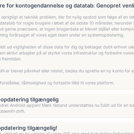
e for kontogendannelse og datatab: Genopret venlig
 oprigtigt et teknisk problem, der for nylig opstod som følge af en 
i datatab for nogle brugere i løbet af de sidste 10 måneder, herunder
 vil gerne præcisere, at ingen brugerdata er blevet stjålet eller kom
tning forårsaget af vores eget team under en systemopdatering.
fuldt ud vigtigheden af disse data for dig og beklager dybt enhver ul
am aktivt arbejder på at styrke vores infrastruktur og forbedre vores
 fremtiden.
ofil er blevet påvirket eller mistet, bedes du oprette en ny konto for
forståelse, tålmodighed og fortsatte tillid til vores platform.
opdatering tilgængelig
edret Android-appen! Mørk tilstand understøttes nu fuldt ud for en bed
blemfri drift.
pdatering tilgængelig!
p udgivet en ny version af vores iOS-app med betydelige forbedringe