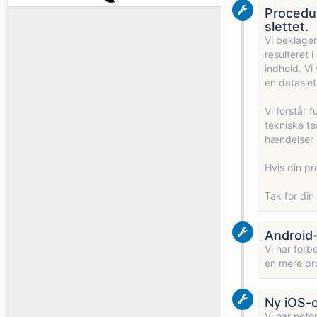
Procedur
slettet.
Vi beklager
resulteret 
indhold. Vi
en datasle
Vi forstår 
tekniske te
hændelser i
Hvis din pr
Tak for din 
Android-
Vi har forb
en mere pro
Ny iOS-o
Vi har neto