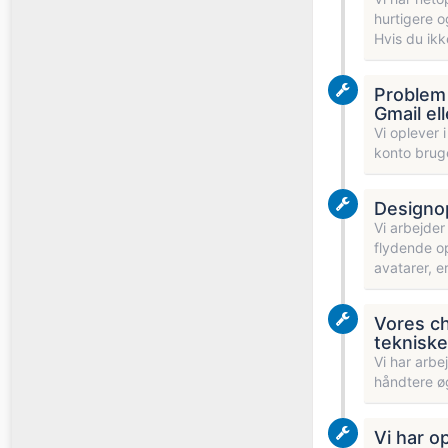
hurtigere o
Hvis du ikk
Problem 
Gmail el
Vi oplever 
konto bruge
Designop
Vi arbejder
flydende op
avatarer, er
Vores ch
tekniske
Vi har arbe
håndtere øg
Vi har o