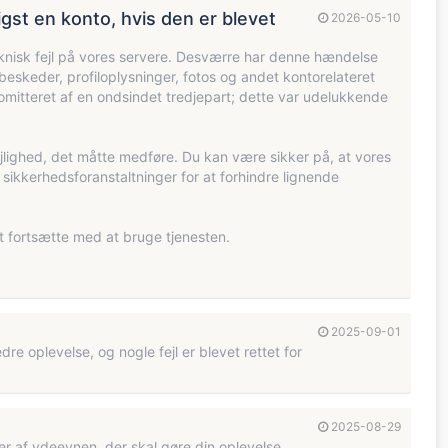
st en konto, hvis den er blevet
2026-05-10
teknisk fejl på vores servere. Desværre har denne hændelse
 beskeder, profiloplysninger, fotos og andet kontorelateret
promitteret af en ondsindet tredjepart; dette var udelukkende
ejlighed, det måtte medføre. Du kan være sikker på, at vores
 sikkerhedsforanstaltninger for at forhindre lignende
 at fortsætte med at bruge tjenesten.
2025-09-01
re oplevelse, og nogle fejl er blevet rettet for
2025-08-29
r af ydeevnen, der skal gøre din oplevelse