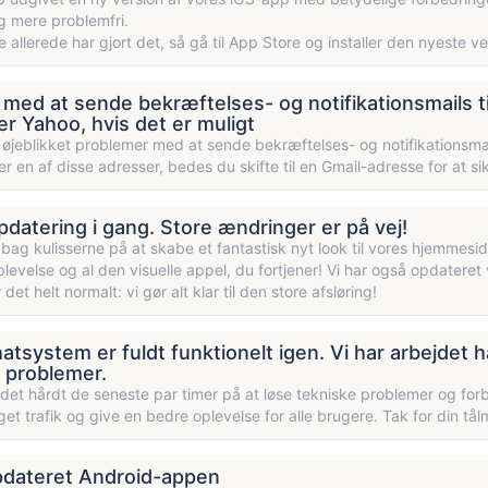
g mere problemfri.
e allerede har gjort det, så gå til App Store og installer den nyeste ve
med at sende bekræftelses- og notifikationsmails ti
ler Yahoo, hvis det er muligt
i øjeblikket problemer med at sende bekræftelses- og notifikationsmai
r en af disse adresser, bedes du skifte til en Gmail-adresse for at sik
datering i gang. Store ændringer er på vej!
 bag kulisserne på at skabe et fantastisk nyt look til vores hjemmesid
levelse og al den visuelle appel, du fortjener! Vi har også opdateret 
 det helt normalt: vi gør alt klar til den store afsløring!
atsystem er fuldt funktionelt igen. Vi har arbejdet h
 problemer.
jdet hårdt de seneste par timer på at løse tekniske problemer og forbe
et trafik og give en bedre oplevelse for alle brugere. Tak for din t
pdateret Android-appen