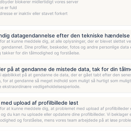
dbyder blokerer midlertidigt vores server
e er fuld
dresse er inaktiv eller stavet forkert
ndig datagendannelse efter den tekniske hændelse
 for at kunne meddele dig, at alle oplysninger, der er blevet slettet 
t gendannet. Dine profiler, beskeder, fotos og andre personlige data e
 takker for din tålmodighed og forståelse.
der på at gendanne de mistede data, tak for din tål
 i øjeblikket på at gendanne de data, der er gået tabt efter den sen
, for at gendanne så meget indhold som muligt så hurtigt som muligt. 
nne ekstraordinære vedligeholdelsesperiode.
med upload af profilbillede løst
 for at kunne meddele dig, at problemet med upload af profilbilleder 
 og du kan nu uploade eller opdatere dine profilbilleder. Vi beklager
modighed og forståelse, mens vores team arbejdede på at løse probl