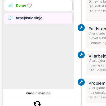
Din e-mailu
Doner
Din indbakk
Din e-maila
Arbejdstidslinje
Fuldstæ
Vi er glade
blevet fuld
ulemper, og
Vi arbej
Vi arbejder
hvad vi kan
tillid i de
Problem 
Vi er glade
nu normalt,
Giv din mening
for din tål