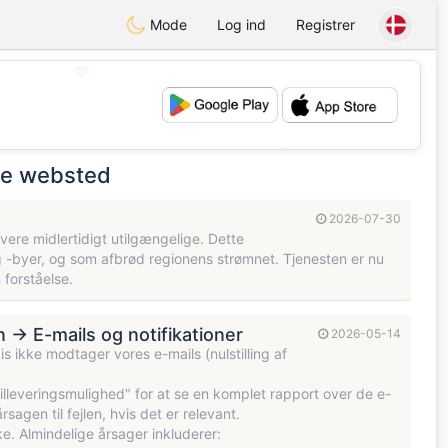
Mode
Log ind
Registrer
💖
💕
te websted
2026-07-30
ere midlertidigt utilgængelige. Dette
og -byer, og som afbrød regionens strømnet. Tjenesten er nu
 forståelse.
en → E-mails og notifikationer
2026-05-14
is ikke modtager vores e-mails (nulstilling af
-mailleveringsmulighed" for at se en komplet rapport over de e-
rsagen til fejlen, hvis det er relevant.
e. Almindelige årsager inkluderer: