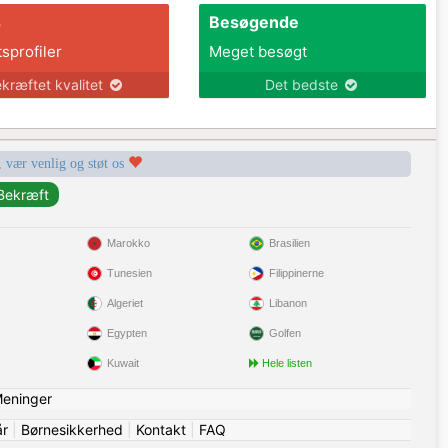
s
Besøgende
tsprofiler
Meget besøgt
kræftet kvalitet
Det bedste
, vær venlig og støt os
Marokko
Brasilien
Tunesien
Filippinerne
Algeriet
Libanon
Egypten
Golfen
Kuwait
Hele listen
eninger
år
|
Børnesikkerhed
|
Kontakt
|
FAQ