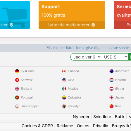
Support
Seriø
100% gratis
kvalite
ester
Lyttende moderatorer
Be
Vi arbejder hårdt for at give dig den bedste service
Tyskland
Canada
Australien
Schweiz
USA
Holland
England
Mexico
Østrig
Portugal
Colombia
Japan
Handicappet
Kæledyr
Kina
Nyheder
|
Svindlere
|
Butik
|
M
Cookies & GDPR
|
Reklame
|
Om os
|
Privatliv
|
Brugsvilk