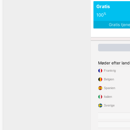
Gratis
%
100
Gratis tjen
Møder efter land
Frankrig
Belgien
Spanien
Italien
Sverige