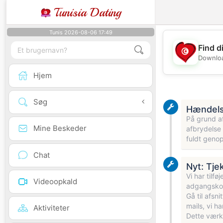
Tunisia Dating
Tunis 2026-08-06 17:49
Find d
Downloa
Hjem
Søg
Hændelse
På grund af
Mine Beskeder
afbrydelse 
fuldt genop
Chat
Nyt: Tje
Vi har tilf
Videoopkald
adgangskode
Gå til afsn
mails, vi ha
Aktiviteter
Dette værkt