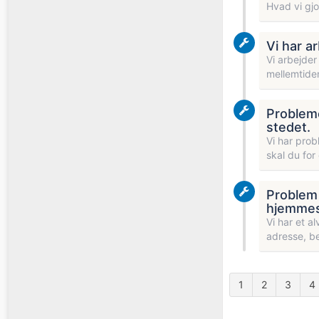
Hvad vi gj
Vi har a
Vi arbejder
mellemtiden
Probleme
stedet.
Vi har prob
skal du for
Problem 
hjemmes
Vi har et a
adresse, b
1
2
3
4