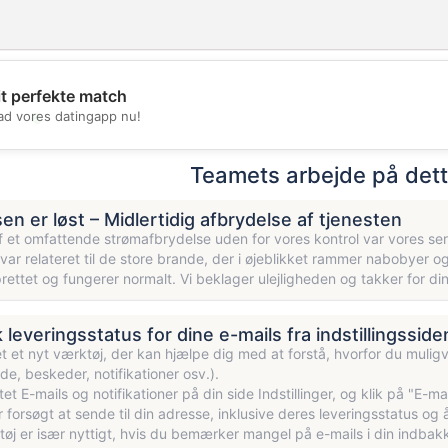
it perfekte match
💖
d vores datingapp nu!
💕
Teamets arbejde på det
n er løst – Midlertidig afbrydelse af tjenesten
 et omfattende strømafbrydelse uden for vores kontrol var vores serv
var relateret til de store brande, der i øjeblikket rammer nabobyer 
rettet og fungerer normalt. Vi beklager ulejligheden og takker for din
k leveringsstatus for dine e-mails fra indstillingssid
øjet et nyt værktøj, der kan hjælpe dig med at forstå, hvorfor du muligv
, beskeder, notifikationer osv.).
ittet E-mails og notifikationer på din side Indstillinger, og klik på "E
r forsøgt at sende til din adresse, inklusive deres leveringsstatus og å
øj er især nyttigt, hvis du bemærker mangel på e-mails i din indbakk