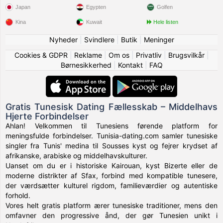
Japan
Egypten
Golfen
Kina
Kuwait
Hele listen
Nyheder
|
Svindlere
|
Butik
|
Meninger
Cookies & GDPR
|
Reklame
|
Om os
|
Privatliv
|
Brugsvilkår
|
Børnesikkerhed
|
Kontakt
|
FAQ
Gratis Tunesisk Dating Fællesskab – Middelhavs
Hjerte Forbindelser
Ahlan! Velkommen til Tunesiens førende platform for
meningsfulde forbindelser. Tunisia-dating.com samler tunesiske
singler fra Tunis' medina til Sousses kyst og fejrer krydset af
afrikanske, arabiske og middelhavskulturer.
Uanset om du er i historiske Kairouan, kyst Bizerte eller de
moderne distrikter af Sfax, forbind med kompatible tunesere,
der værdsætter kulturel rigdom, familieværdier og autentiske
forhold.
Vores helt gratis platform ærer tunesiske traditioner, mens den
omfavner den progressive ånd, der gør Tunesien unikt i