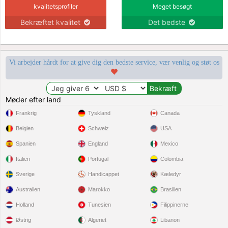
kvalitetsprofiler
Meget besøgt
Bekræftet kvalitet
Det bedste
Vi arbejder hårdt for at give dig den bedste service, vær venlig og støt os
Møder efter land
Frankrig
Tyskland
Canada
Belgien
Schweiz
USA
Spanien
England
Mexico
Italien
Portugal
Colombia
Sverige
Handicappet
Kæledyr
Australien
Marokko
Brasilien
Holland
Tunesien
Filippinerne
Østrig
Algeriet
Libanon