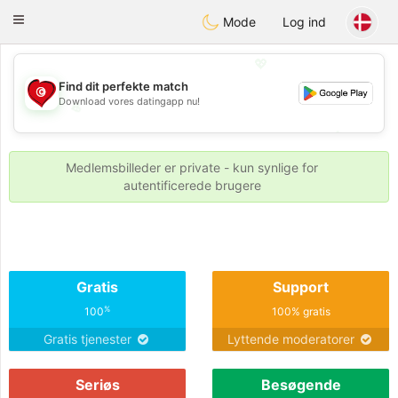
Tunisia Dating
Toggle
Mode
Log ind
navigation
💖
Find dit perfekte match
Download vores datingapp nu!
💖
💕
💕
Medlemsbilleder er private - kun synlige for
autentificerede brugere
Gratis
Support
%
100
100% gratis
Gratis tjenester
Lyttende moderatorer
Seriøs
Besøgende