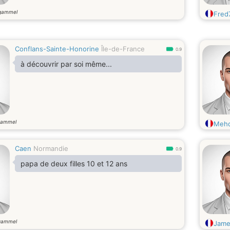
gammel
Fred
Conflans-Sainte-Honorine
Île-de-France
0.9
à découvrir par soi même...
gammel
Mehd
Caen
Normandie
0.9
papa de deux filles 10 et 12 ans
gammel
Jame