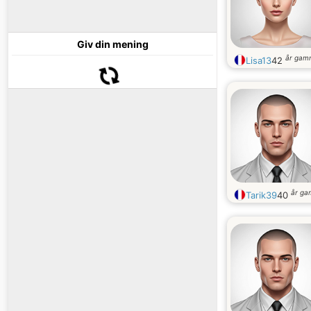
Giv din mening
år gam
Lisa13
42
år ga
Tarik39
40