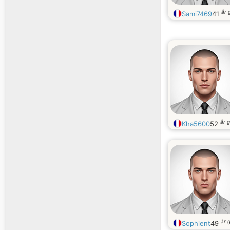
år 
Sami7469
41
år 
Kha5600
52
år 
Sophient
49