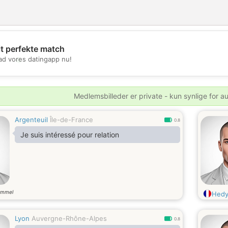
it perfekte match
💖
d vores datingapp nu!
💕
Medlemsbilleder er private - kun synlige for a
Argenteuil
Île-de-France
0.8
Je suis intéressé pour relation
ammel
Hedy
Lyon
Auvergne-Rhône-Alpes
0.8