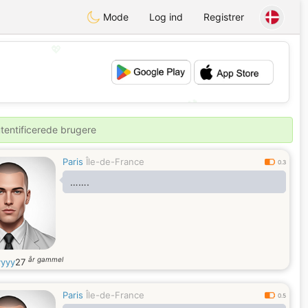
Mode
Log ind
Registrer
💖
💕
utentificerede brugere
Paris
Île-de-France
0.3
…….
år gammel
yyy
27
Paris
Île-de-France
0.5