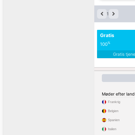
1
Gratis
%
100
Gratis tjen
Møder efter land
Frankrig
Belgien
Spanien
Italien