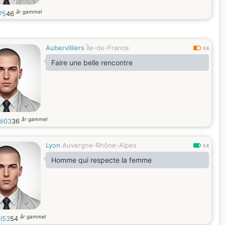
år gammel
75
46
Aubervilliers
Île-de-France
0.6
Faire une belle rencontre
år gammel
i03
36
Lyon
Auvergne-Rhône-Alpes
0.8
Homme qui respecte la femme
år gammel
l53
54