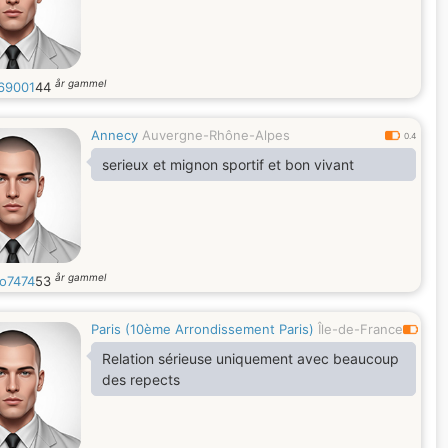
år gammel
69001
44
Annecy
Auvergne-Rhône-Alpes
0.4
serieux et mignon sportif et bon vivant
år gammel
o7474
53
Paris (10ème Arrondissement Paris)
Île-de-France
0.6
Relation sérieuse uniquement avec beaucoup
des repects