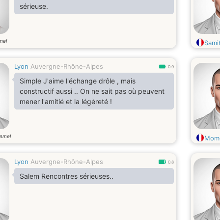
sérieuse.
mel
Sami
Lyon
Auvergne-Rhône-Alpes
0.9
Simple J'aime l'échange drôle , mais
constructif aussi .. On ne sait pas où peuvent
mener l'amitié et la légèreté !
mmel
Mom
Lyon
Auvergne-Rhône-Alpes
0.8
Salem Rencontres sérieuses..