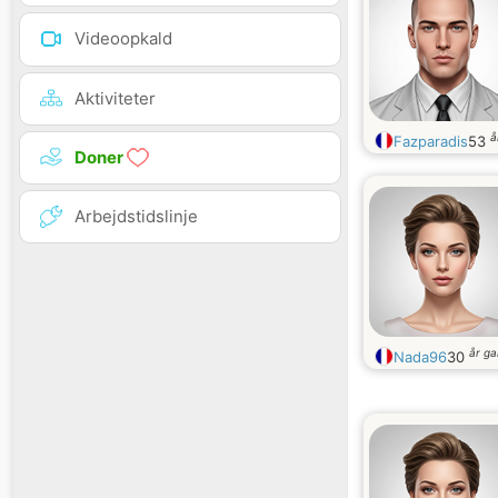
Videoopkald
Aktiviteter
å
Fazparadis
53
Doner
Arbejdstidslinje
år g
Nada96
30