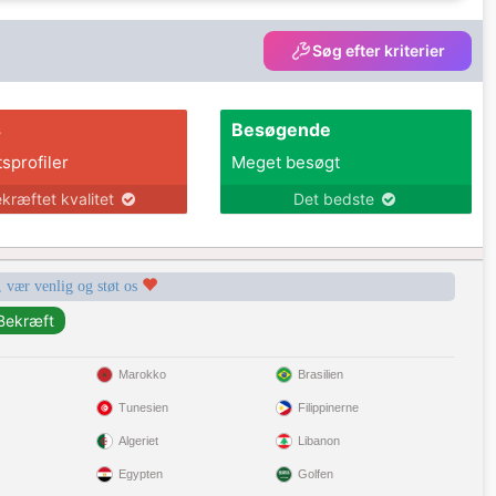
Søg efter kriterier
s
Besøgende
tsprofiler
Meget besøgt
kræftet kvalitet
Det bedste
, vær venlig og støt os
Marokko
Brasilien
Tunesien
Filippinerne
Algeriet
Libanon
Egypten
Golfen