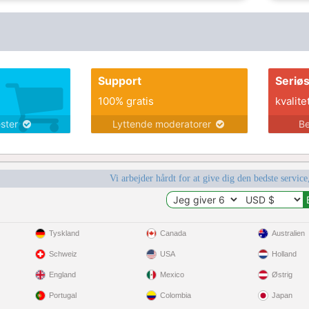
Support
Seriø
100% gratis
kvalite
ester
Lyttende moderatorer
Be
Vi arbejder hårdt for at give dig den bedste service
Tyskland
Canada
Australien
Schweiz
USA
Holland
England
Mexico
Østrig
Portugal
Colombia
Japan