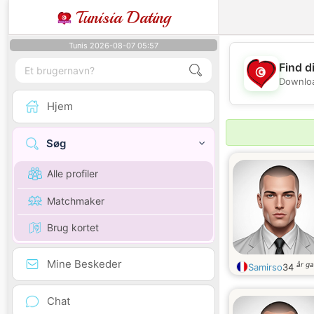
Tunisia Dating
Tunis 2026-08-07 05:57
Find d
Downloa
Hjem
Søg
Alle profiler
Matchmaker
Brug kortet
Mine Beskeder
år g
Samirso
34
Chat