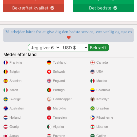
Bekræftet kvalitet
Det bedste
Vi arbejder hårdt for at give dig den bedste service, vær venlig og støt os
Møder efter land
Frankrig
Tyskland
Canada
Belgien
Schweiz
USA
Spanien
England
Mexico
Italien
Portugal
Colombia
Sverige
Handicappet
Kæledyr
Australien
Marokko
Brasilien
Holland
Tunesien
Filippinerne
Østrig
Algeriet
Libanon
Japan
Egypten
Golfen