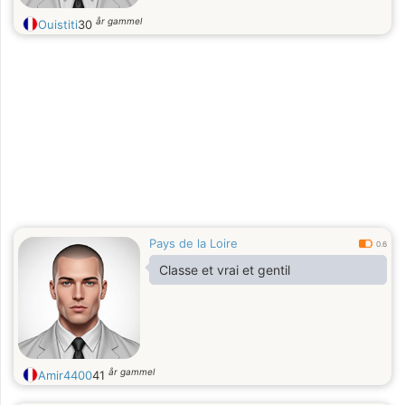
år gammel
Ouistiti
30
Pays de la Loire
0.6
Classe et vrai et gentil
år gammel
Amir4400
41