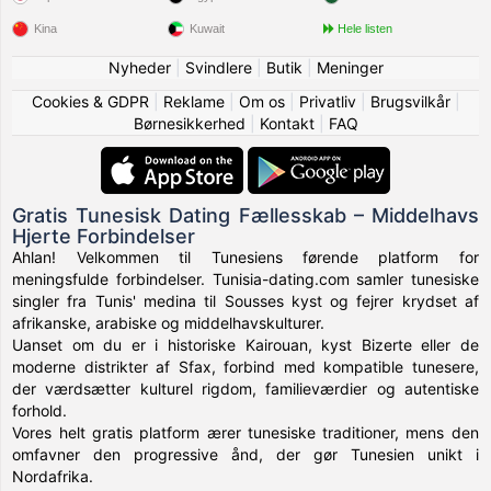
Kina
Kuwait
Hele listen
Nyheder
|
Svindlere
|
Butik
|
Meninger
Cookies & GDPR
|
Reklame
|
Om os
|
Privatliv
|
Brugsvilkår
|
Børnesikkerhed
|
Kontakt
|
FAQ
Gratis Tunesisk Dating Fællesskab – Middelhavs
Hjerte Forbindelser
Ahlan! Velkommen til Tunesiens førende platform for
meningsfulde forbindelser. Tunisia-dating.com samler tunesiske
singler fra Tunis' medina til Sousses kyst og fejrer krydset af
afrikanske, arabiske og middelhavskulturer.
Uanset om du er i historiske Kairouan, kyst Bizerte eller de
moderne distrikter af Sfax, forbind med kompatible tunesere,
der værdsætter kulturel rigdom, familieværdier og autentiske
forhold.
Vores helt gratis platform ærer tunesiske traditioner, mens den
omfavner den progressive ånd, der gør Tunesien unikt i
Nordafrika.