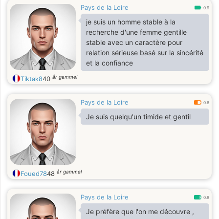
Pays de la Loire
0.9
je suis un homme stable à la
recherche d'une femme gentille
stable avec un caractère pour
relation sérieuse basé sur la sincérité
et la confiance
år gammel
Tiktak8
40
Pays de la Loire
0.6
Je suis quelqu'un timide et gentil
år gammel
Foued78
48
Pays de la Loire
0.8
Je préfère que l'on me découvre ,