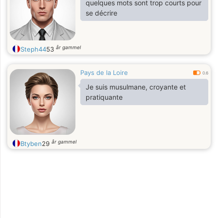
quelques mots sont trop courts pour
se décrire
år gammel
Steph44
53
Pays de la Loire
0.6
Je suis musulmane, croyante et
pratiquante
år gammel
Btyben
29