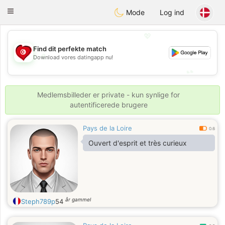
Tunisia Dating
Toggle
Mode
Log ind
navigation
💖
Find dit perfekte match
💖
Download vores datingapp nu!
💕
💕
Medlemsbilleder er private - kun synlige for
autentificerede brugere
Pays de la Loire
0.6
Ouvert d'esprit et très curieux
år gammel
Steph789p
54