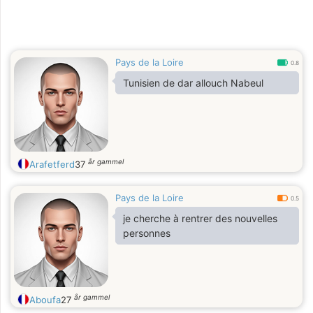
Pays de la Loire
0.8
Tunisien de dar allouch Nabeul
år gammel
Arafetferd
37
Pays de la Loire
0.5
je cherche à rentrer des nouvelles
personnes
år gammel
Aboufa
27