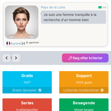
Pays de la Loire
0.8
Je suis une femme tranquille à la
recherche d'un homme bien
år gammel
Aurore
34
1
Søg efter kriterier
Gratis
Support
%
100
100% gratis
Gratis tjenester
Lyttende moderatorer
Seriøs
Besøgende
kvalitetsprofiler
Meget besøgt