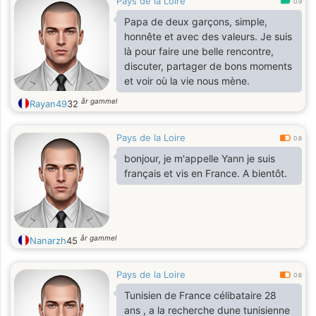
Pays de la Loire
0.9
Papa de deux garçons, simple,
honnête et avec des valeurs. Je suis
là pour faire une belle rencontre,
discuter, partager de bons moments
et voir où la vie nous mène.
år gammel
Rayan49
32
Pays de la Loire
0.6
bonjour, je m'appelle Yann je suis
français et vis en France. A bientôt.
år gammel
Nanarzh
45
Pays de la Loire
0.6
Tunisien de France célibataire 28
ans , a la recherche dune tunisienne