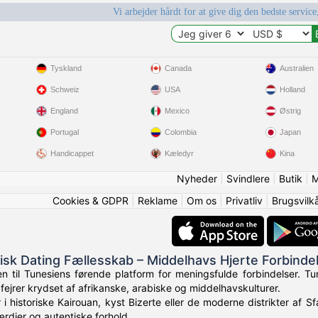
Vi arbejder hårdt for at give dig den bedste service
Tyskland
Canada
Australien
Schweiz
USA
Holland
England
Mexico
Østrig
Portugal
Colombia
Japan
Handicappet
Kæledyr
Kina
Nyheder
|
Svindlere
|
Butik
|
M
Cookies & GDPR
|
Reklame
|
Om os
|
Privatliv
|
Brugsvilk
isk Dating Fællesskab – Middelhavs Hjerte Forbinde
 til Tunesiens førende platform for meningsfulde forbindelser. Tun
fejrer krydset af afrikanske, arabiske og middelhavskulturer.
i historiske Kairouan, kyst Bizerte eller de moderne distrikter af 
ærdier og autentiske forhold.