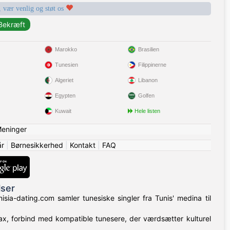
, vær venlig og støt os
Marokko
Brasilien
Tunesien
Filippinerne
Algeriet
Libanon
Egypten
Golfen
Kuwait
Hele listen
eninger
år
|
Børnesikkerhed
|
Kontakt
|
FAQ
lser
isia-dating.com samler tunesiske singler fra Tunis' medina til
Sfax, forbind med kompatible tunesere, der værdsætter kulturel