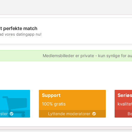
it perfekte match
d vores datingapp nu!
💖
💕
Medlemsbilleder er private - kun synlige for a
Support
Seriø
100% gratis
kvalite
ester
Lyttende moderatorer
Be