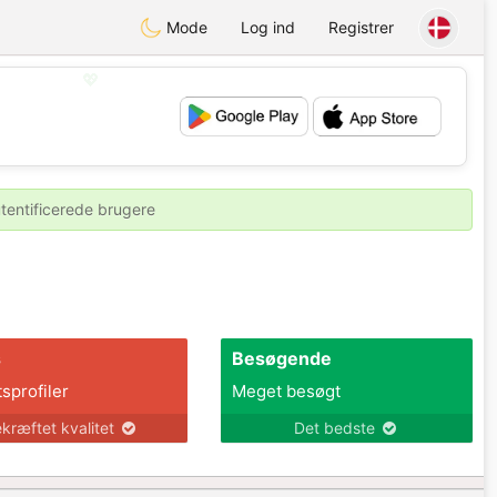
Mode
Log ind
Registrer
💖
💕
utentificerede brugere
s
Besøgende
tsprofiler
Meget besøgt
kræftet kvalitet
Det bedste