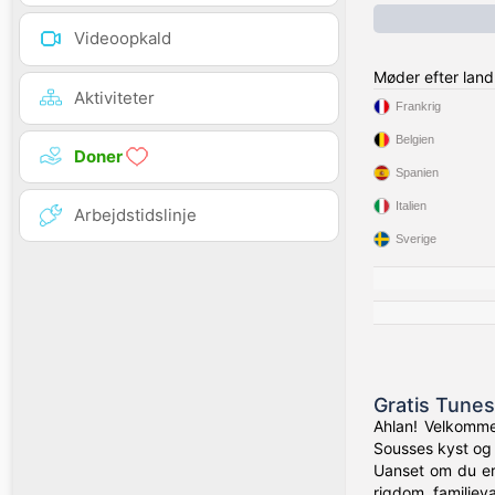
Videoopkald
Møder efter land
Aktiviteter
Frankrig
Belgien
Doner
Spanien
Italien
Arbejdstidslinje
Sverige
Gratis Tunes
Ahlan! Velkommen
Sousses kyst og 
Uanset om du er 
rigdom, familiev