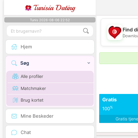
Tunisia Dating
Tunis 2026-08-06 22:52
Find d
Downloa
Hjem
Søg
Alle profiler
Matchmaker
Gratis
Brug kortet
%
100
Mine Beskeder
Gratis tjen
Chat