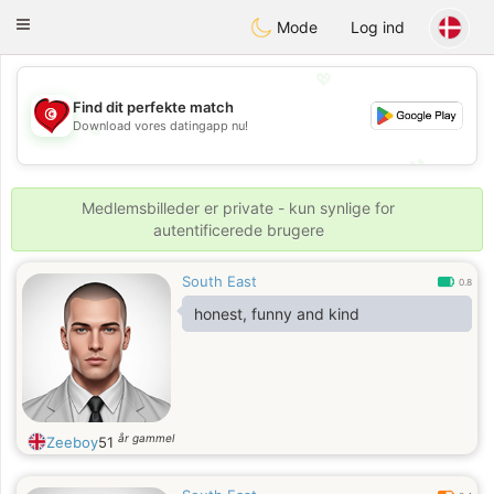
Tunisia Dating
Toggle
Mode
Log ind
navigation
💖
Find dit perfekte match
💖
Download vores datingapp nu!
💕
💕
Medlemsbilleder er private - kun synlige for
autentificerede brugere
South East
0.8
honest, funny and kind
år gammel
Zeeboy
51