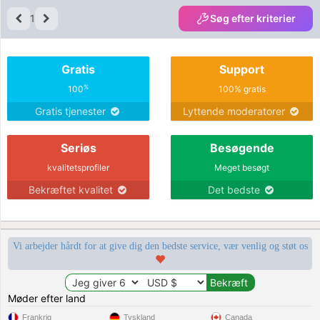
1
Søg efter kriterier
Gratis
Support
%
100
100% gratis
Gratis tjenester
Lyttende moderatorer
Seriøs
Besøgende
kvalitetsprofiler
Meget besøgt
Bekræftet kvalitet
Det bedste
Vi arbejder hårdt for at give dig den bedste service, vær venlig og støt os
Møder efter land
Frankrig
Tyskland
Canada