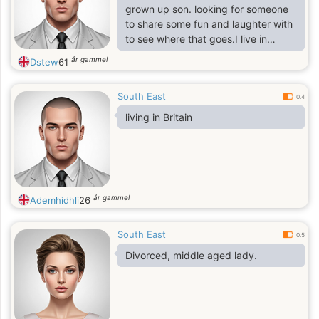
grown up son. looking for someone
to share some fun and laughter with
to see where that goes.I live in
England.
år gammel
Dstew
61
South East
0.4
living in Britain
år gammel
Ademhidhli
26
South East
0.5
Divorced, middle aged lady.