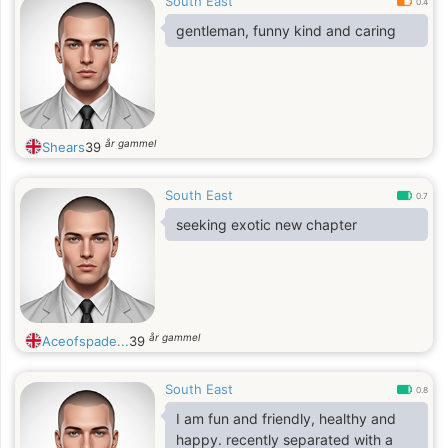
South East
0.4
gentleman, funny kind and caring
år gammel
Shears
39
South East
0.7
seeking exotic new chapter
år gammel
Aceofspade...
39
South East
0.8
I am fun and friendly, healthy and
happy. recently separated with a