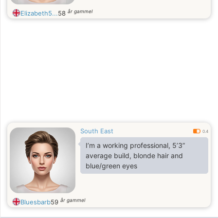
år gammel
Elizabeth5...
58
South East
0.4
I’m a working professional, 5’3”
average build, blonde hair and
blue/green eyes
år gammel
Bluesbarb
59