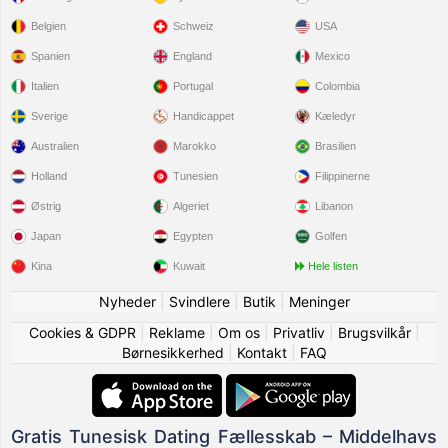
Belgien
Schweiz
USA
Spanien
England
Mexico
Italien
Portugal
Colombia
Sverige
Handicappet
Kæledyr
Australien
Marokko
Brasilien
Holland
Tunesien
Filippinerne
Østrig
Algeriet
Libanon
Japan
Egypten
Golfen
Kina
Kuwait
Hele listen
Nyheder
|
Svindlere
|
Butik
|
Meninger
Cookies & GDPR
|
Reklame
|
Om os
|
Privatliv
|
Brugsvilkår
|
Børnesikkerhed
|
Kontakt
|
FAQ
Gratis Tunesisk Dating Fællesskab – Middelhavs