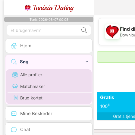
Tunisia Dating
Tunis 2026-08-07 00:08
Find d
Downloa
Hjem
Søg
Alle profiler
Matchmaker
Gratis
Brug kortet
%
100
Mine Beskeder
Gratis tjen
Chat