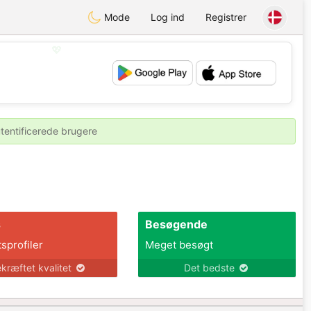
Mode
Log ind
Registrer
💖
💕
utentificerede brugere
s
Besøgende
tsprofiler
Meget besøgt
kræftet kvalitet
Det bedste