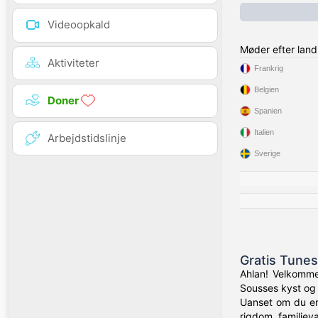
Videoopkald
Møder efter land
Aktiviteter
Frankrig
Belgien
Doner
Spanien
Italien
Arbejdstidslinje
Sverige
Gratis Tunes
Ahlan! Velkommen
Sousses kyst og 
Uanset om du er 
rigdom, familiev