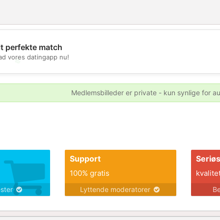
it perfekte match
d vores datingapp nu!
💖
💕
Medlemsbilleder er private - kun synlige for a
Support
Seriø
100% gratis
kvalite
ester
Lyttende moderatorer
Be