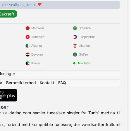
, vær venlig og støt os
Marokko
Brasilien
Tunesien
Filippinerne
Algeriet
Libanon
Egypten
Golfen
Kuwait
Hele listen
eninger
år
|
Børnesikkerhed
|
Kontakt
|
FAQ
lser
isia-dating.com samler tunesiske singler fra Tunis' medina til
Sfax, forbind med kompatible tunesere, der værdsætter kulturel