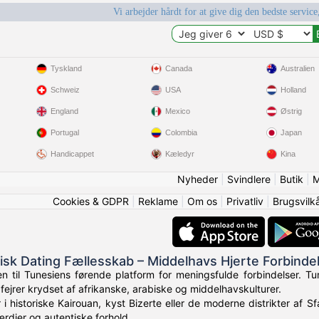
Vi arbejder hårdt for at give dig den bedste service
Tyskland
Canada
Australien
Schweiz
USA
Holland
England
Mexico
Østrig
Portugal
Colombia
Japan
Handicappet
Kæledyr
Kina
Nyheder
|
Svindlere
|
Butik
|
M
Cookies & GDPR
|
Reklame
|
Om os
|
Privatliv
|
Brugsvilk
isk Dating Fællesskab – Middelhavs Hjerte Forbinde
 til Tunesiens førende platform for meningsfulde forbindelser. Tun
fejrer krydset af afrikanske, arabiske og middelhavskulturer.
i historiske Kairouan, kyst Bizerte eller de moderne distrikter af 
ærdier og autentiske forhold.