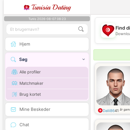
Tunisia Dating
Tunis 2026-08-07 08:23
Find d
Downloa
Hjem
Søg
Alle profiler
Matchmaker
Brug kortet
Mine Beskeder
år gam
Dalii86
41
Chat