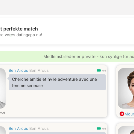
it perfekte match
💖
d vores datingapp nu!
💕
Medlemsbilleder er private - kun synlige for a
Ben Arous
Ben Arous
0.9
Cherche amitie et nvlle adventure avec une
femme serieuse
mel
Mou
Ben Arous
Ben Arous
0.9