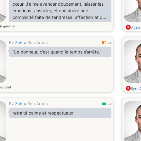
cœur. J’aime avancer doucement, laisser les
émotions s’installer, et construire une
complicité faite de tendresse, affection et de
passion
år gammel
Azizd
Ez Zahra
Ben Arous
0.6
“Le bonheur, c’est quand le temps s’arrête.”
gammel
Ilyes
Ez Zahra
Ben Arous
0.9
retraité calme et respectueux