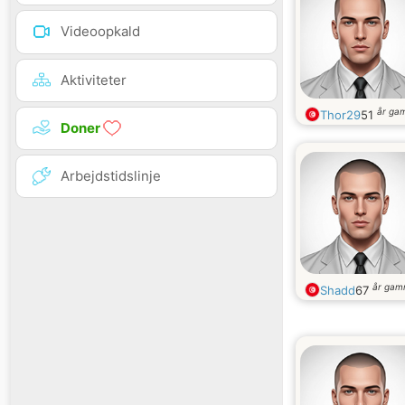
Videoopkald
Aktiviteter
år ga
Thor29
51
Doner
Arbejdstidslinje
år gam
Shadd
67