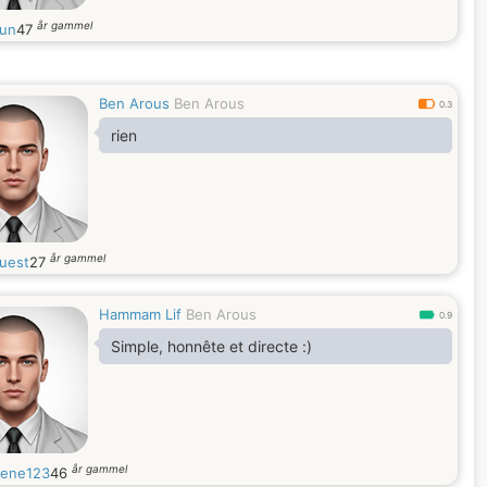
år gammel
tun
47
Ben Arous
Ben Arous
0.3
rien
år gammel
uest
27
Hammam Lif
Ben Arous
0.9
Simple, honnête et directe :)
år gammel
ene123
46