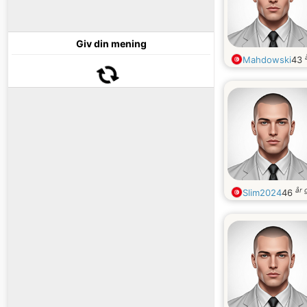
Giv din mening
Mahdowski
43
år 
Slim2024
46