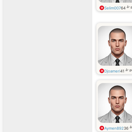
år 
Selim007
64
år 
Djoameri
41
å
Aymen892
36