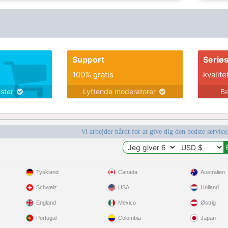
Support
Seriø
100% gratis
kvalite
ester
Lyttende moderatorer
Be
Vi arbejder hårdt for at give dig den bedste service
Tyskland
Canada
Australien
Schweiz
USA
Holland
England
Mexico
Østrig
Portugal
Colombia
Japan