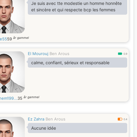
Je suis avec tte modestie un homme honnête
et sincère et qui respecte bcp les femmes
år gammel
ie55
59
El Mourouj
Ben Arous
0.9
calme, confiant, sérieux et responsable
år gammel
hem199...
35
Ez Zahra
Ben Arous
0.4
Aucune idée