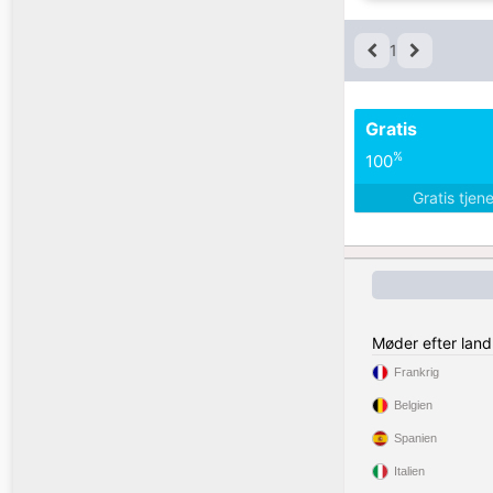
1
Gratis
%
100
Gratis tjen
Møder efter land
Frankrig
Belgien
Spanien
Italien