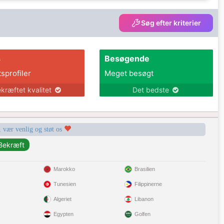
Søg efter kriterier
s
Besøgende
tsprofiler
Meget besøgt
kræftet kvalitet
Det bedste
, vær venlig og støt os
Marokko
Brasilien
Tunesien
Filippinerne
Algeriet
Libanon
Egypten
Golfen