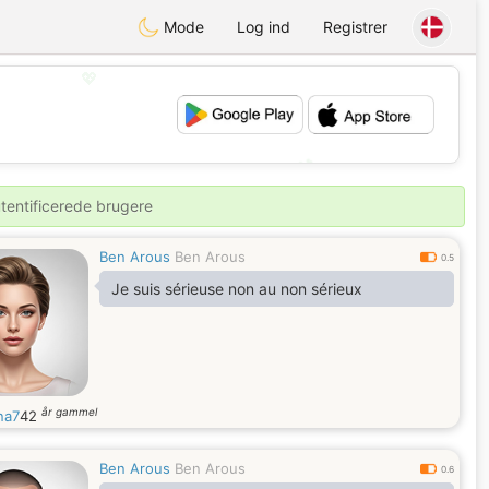
Mode
Log ind
Registrer
💖
💕
utentificerede brugere
Ben Arous
Ben Arous
0.5
Je suis sérieuse non au non sérieux
år gammel
na7
42
Ben Arous
Ben Arous
0.6