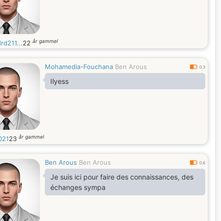
år gammel
rd211...
22
Mohamedia-Fouchana
Ben Arous
0.3
Ilyess
år gammel
021
23
Ben Arous
Ben Arous
0.6
Je suis ici pour faire des connaissances, des
échanges sympa