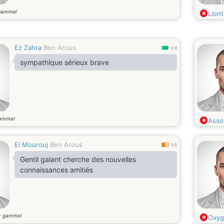
gammel
Lion
Ez Zahra
Ben Arous
0.9
sympathique sérieux brave
gammel
Asso
El Mourouj
Ben Arous
0.5
Gentil galant cherche des nouvelles
connaissances amitiés
r gammel
Oxyg