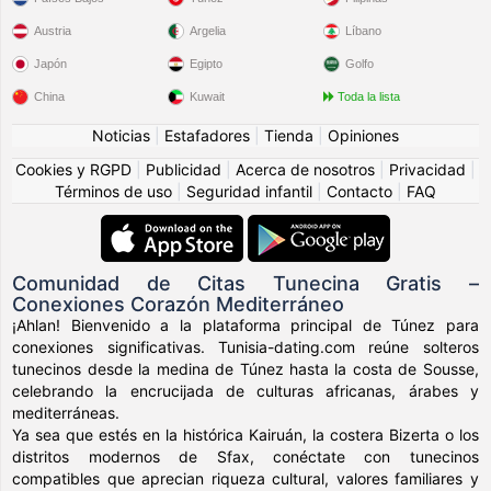
Austria
Argelia
Líbano
Japón
Egipto
Golfo
China
Kuwait
Toda la lista
Noticias
|
Estafadores
|
Tienda
|
Opiniones
Cookies y RGPD
|
Publicidad
|
Acerca de nosotros
|
Privacidad
|
Términos de uso
|
Seguridad infantil
|
Contacto
|
FAQ
Comunidad de Citas Tunecina Gratis –
Conexiones Corazón Mediterráneo
¡Ahlan! Bienvenido a la plataforma principal de Túnez para
conexiones significativas. Tunisia-dating.com reúne solteros
tunecinos desde la medina de Túnez hasta la costa de Sousse,
celebrando la encrucijada de culturas africanas, árabes y
mediterráneas.
Ya sea que estés en la histórica Kairuán, la costera Bizerta o los
distritos modernos de Sfax, conéctate con tunecinos
compatibles que aprecian riqueza cultural, valores familiares y