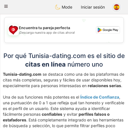
Tunisia Dating
Toggle
Mode
Iniciar sesión
navigation
💖
Encuentra tu pareja perfecta
¡Descarga nuestra app de citas ahora!
💖
💕
💕
Por qué Tunisia-dating.com es el sitio de
citas en línea
número uno
Tunisia-dating.com
se destaca como una de las plataformas de
citas más completas, seguras y fáciles de usar disponibles hoy,
especialmente para personas interesadas en
relaciones serias
.
Una de sus funciones más potentes es el
Índice de Confianza
,
una puntuación de 0 a 1 que refleja qué tan honesto y verificable
es el perfil de un usuario. Este sistema ayuda a identificar
fácilmente personas
confiables
y evitar
perfiles falsos o
estafadores
. Está completamente integrado en las herramientas
de búsqueda y selección, lo que permite filtrar perfiles poco