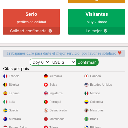
Serio
Visitantes
perfiles de calidad
Muy visitado
Calidad confirmada
Lo mejor
Trabajamos duro para darte el mejor servicio, por favor sé solidario
Citas por país
Francia
Alemania
Canadá
Bélgica
Suiza
Estados Unidos
España
Inglaterra
México
Italia
Portugal
Colombia
Suecia
Desactivado
Mascotas
Australia
Marruecos
Brasil
Países Bajos
Túnez
Filipinas