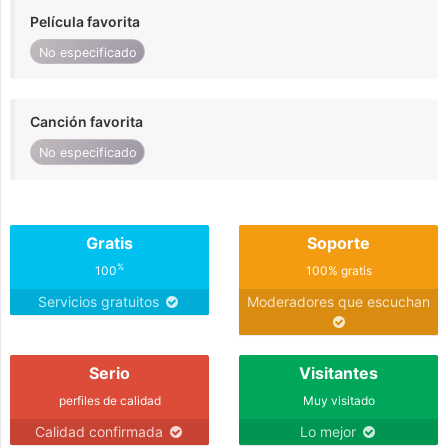
Película favorita
No especificado
Canción favorita
No especificado
Gratis
Soporte
%
100
100% gratis
Servicios gratuitos
Moderadores que escuchan
Serio
Visitantes
perfiles de calidad
Muy visitado
Calidad confirmada
Lo mejor