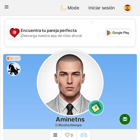
Tunisia Dating
Toggle
Mode
Iniciar sesión
navigation
💖
Encuentra tu pareja perfecta
💖
¡Descarga nuestra app de citas ahora!
💕
💕
0.5/1
0
Aminetns
Mucho tiempo
0