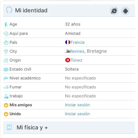
Mi identidad
Age
32 años
Aquí para
Amistad
País
Francia
Bretagne
City
Rennes
,
Origin
Túnez
Estado civil
Soltera
Nivel académico
No especificado
Fumar
No especificado
trabajo
No especificado
Mis amigos
Iniciar sesión
Unido
Iniciar sesión
Mi física y +