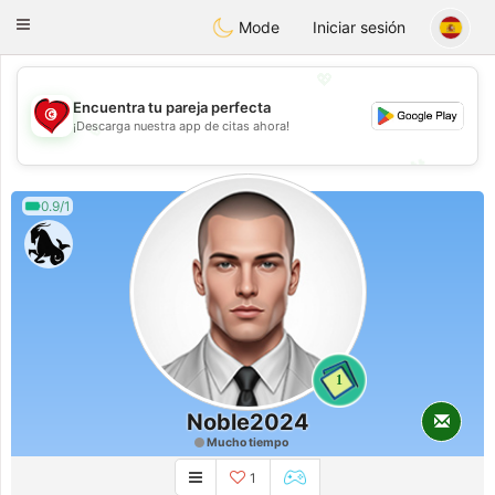
Tunisia Dating
Toggle
Mode
Iniciar sesión
navigation
💖
Encuentra tu pareja perfecta
💖
¡Descarga nuestra app de citas ahora!
💕
💕
0.9/1
1
Noble2024
Mucho tiempo
1