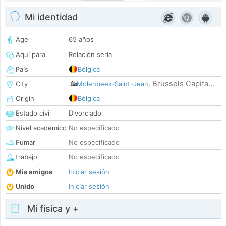
Mi identidad
Age
65 años
Aquí para
Relación seria
País
Bélgica
Brussels Capita...
City
Molenbeek-Saint-Jean
,
Origin
Bélgica
Estado civil
Divorciado
Nivel académico
No especificado
Fumar
No especificado
trabajo
No especificado
Mis amigos
Iniciar sesión
Unido
Iniciar sesión
Mi física y +