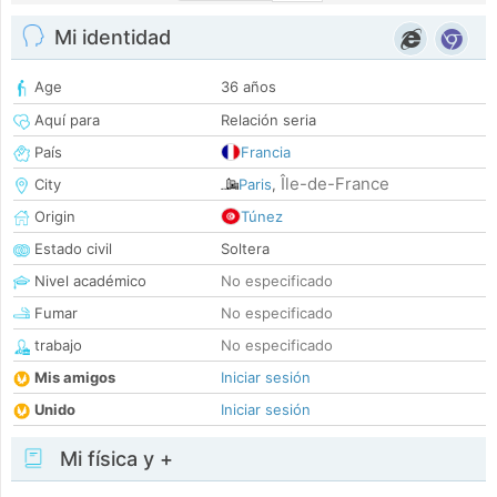
Mi identidad
Age
36 años
Aquí para
Relación seria
País
Francia
Île-de-France
City
Paris
,
Origin
Túnez
Estado civil
Soltera
Nivel académico
No especificado
Fumar
No especificado
trabajo
No especificado
Mis amigos
Iniciar sesión
Unido
Iniciar sesión
Mi física y +