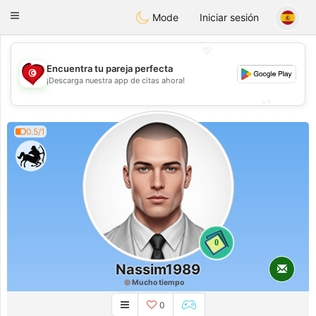
Tunisia Dating
Toggle
Mode
Iniciar sesión
navigation
💖
Encuentra tu pareja perfecta
💖
¡Descarga nuestra app de citas ahora!
💕
💕
0.5/1
0
Nassim1989
Mucho tiempo
0