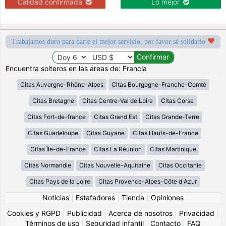
Calidad confirmada
Lo mejor
Trabajamos duro para darte el mejor servicio, por favor sé solidario
Encuentra solteros en las áreas de: Francia
Citas Auvergne-Rhône-Alpes
Citas Bourgogne-Franche-Comté
Citas Bretagne
Citas Centre-Val de Loire
Citas Corse
Citas Fort-de-france
Citas Grand Est
Citas Grande-Terre
Citas Guadeloupe
Citas Guyane
Citas Hauts-de-France
Citas Île-de-France
Citas La Réunion
Citas Martinique
Citas Normandie
Citas Nouvelle-Aquitaine
Citas Occitanie
Citas Pays de la Loire
Citas Provence-Alpes-Côte d Azur
Noticias
|
Estafadores
|
Tienda
|
Opiniones
Cookies y RGPD
|
Publicidad
|
Acerca de nosotros
|
Privacidad
|
Términos de uso
|
Seguridad infantil
|
Contacto
|
FAQ