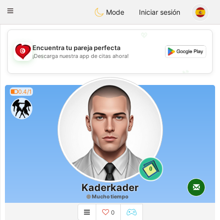
Tunisia Dating
Toggle
Mode
Iniciar sesión
navigation
💖
Encuentra tu pareja perfecta
💖
¡Descarga nuestra app de citas ahora!
💕
💕
0.4/1
0
Kaderkader
Mucho tiempo
0