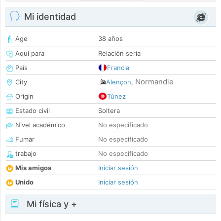
Mi identidad
Age
38 años
Aquí para
Relación seria
País
Francia
Normandie
City
Alençon
,
Origin
Túnez
Estado civil
Soltera
Nivel académico
No especificado
Fumar
No especificado
trabajo
No especificado
Mis amigos
Iniciar sesión
Unido
Iniciar sesión
Mi física y +