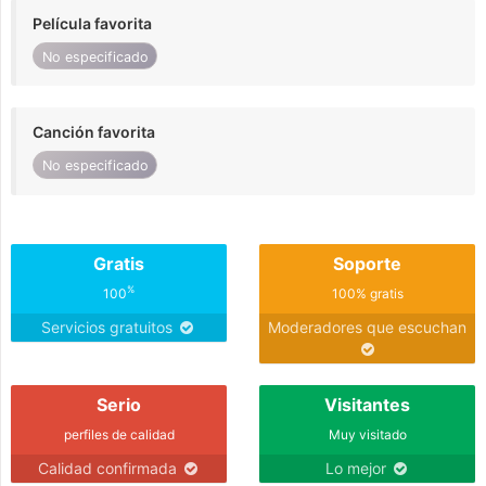
Película favorita
No especificado
Canción favorita
No especificado
Gratis
Soporte
%
100
100% gratis
Servicios gratuitos
Moderadores que escuchan
Serio
Visitantes
perfiles de calidad
Muy visitado
Calidad confirmada
Lo mejor