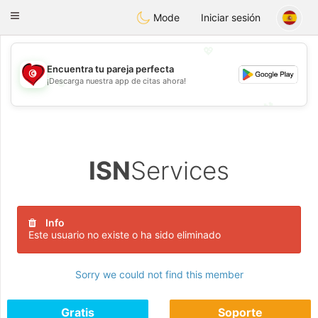
Tunisia Dating
Toggle
Mode
Iniciar sesión
navigation
💖
Encuentra tu pareja perfecta
¡Descarga nuestra app de citas ahora!
💖
💕
💕
ISN
Services
Info
Este usuario no existe o ha sido eliminado
Sorry we could not find this member
Gratis
Soporte