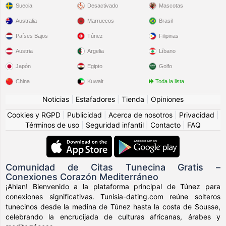
Suecia
Desactivado
Mascotas
Australia
Marruecos
Brasil
Países Bajos
Túnez
Filipinas
Austria
Argelia
Líbano
Japón
Egipto
Golfo
China
Kuwait
Toda la lista
Noticias
|
Estafadores
|
Tienda
|
Opiniones
Cookies y RGPD
|
Publicidad
|
Acerca de nosotros
|
Privacidad
|
Términos de uso
|
Seguridad infantil
|
Contacto
|
FAQ
Comunidad de Citas Tunecina Gratis –
Conexiones Corazón Mediterráneo
¡Ahlan! Bienvenido a la plataforma principal de Túnez para
conexiones significativas. Tunisia-dating.com reúne solteros
tunecinos desde la medina de Túnez hasta la costa de Sousse,
celebrando la encrucijada de culturas africanas, árabes y