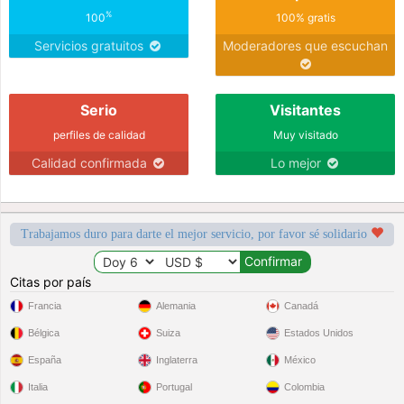
%
100
100% gratis
Servicios gratuitos
Moderadores que escuchan
Serio
Visitantes
perfiles de calidad
Muy visitado
Calidad confirmada
Lo mejor
Trabajamos duro para darte el mejor servicio, por favor sé solidario
Citas por país
Francia
Alemania
Canadá
Bélgica
Suiza
Estados Unidos
España
Inglaterra
México
Italia
Portugal
Colombia