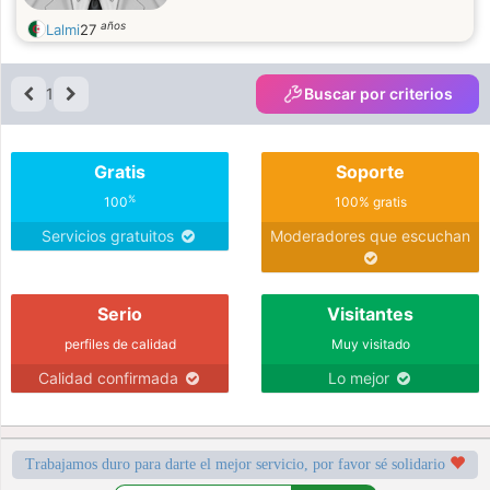
años
Lalmi
27
1
Buscar por criterios
Gratis
Soporte
%
100
100% gratis
Servicios gratuitos
Moderadores que escuchan
Serio
Visitantes
perfiles de calidad
Muy visitado
Calidad confirmada
Lo mejor
Trabajamos duro para darte el mejor servicio, por favor sé solidario