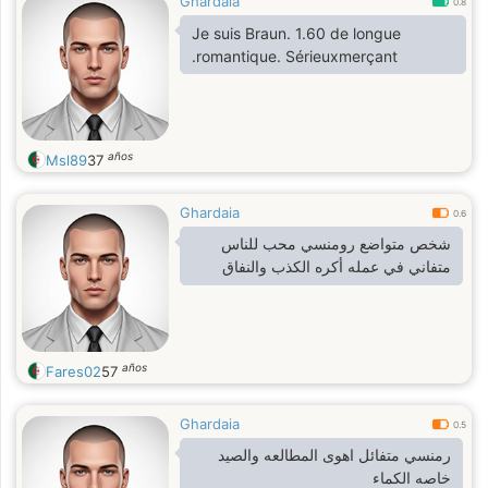
Ghardaia
0.8
Je suis Braun. 1.60 de longue
.romantique. Sérieuxmerçant
años
Msl89
37
Ghardaia
0.6
شخص متواضع رومنسي محب للناس
متفاني في عمله أكره الكذب والنفاق
años
Fares02
57
Ghardaia
0.5
رمنسي متفائل اهوى المطالعه والصيد
خاصه الكماء