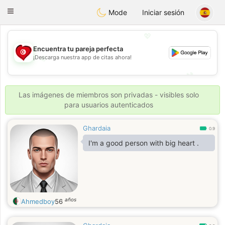
Tunisia Dating
Toggle
Mode
Iniciar sesión
navigation
💖
Encuentra tu pareja perfecta
💖
¡Descarga nuestra app de citas ahora!
💕
💕
Las imágenes de miembros son privadas - visibles solo
para usuarios autenticados
Ghardaia
0.9
I'm a good person with big heart .
años
Ahmedboy
56