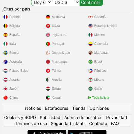
Citas por país
Francia
Alemania
Canadá
Bélgica
Suiza
Estados Unidos
España
Inglaterra
México
Italia
Portugal
Colombia
Suecia
Desactivado
Mascotas
Australia
Marruecos
Brasil
Países Bajos
Túnez
Filipinas
Austria
Argelia
Líbano
Japón
Egipto
Golfo
China
Kuwait
Toda la lista
Noticias
|
Estafadores
|
Tienda
|
Opiniones
Cookies y RGPD
|
Publicidad
|
Acerca de nosotros
|
Privacidad
|
Términos de uso
|
Seguridad infantil
|
Contacto
|
FAQ