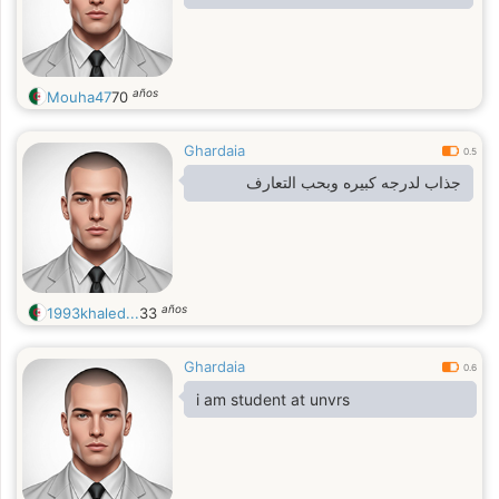
años
Mouha47
70
Ghardaia
0.5
جذاب لدرجه كبيره وبحب التعارف
años
1993khaled...
33
Ghardaia
0.6
i am student at unvrs