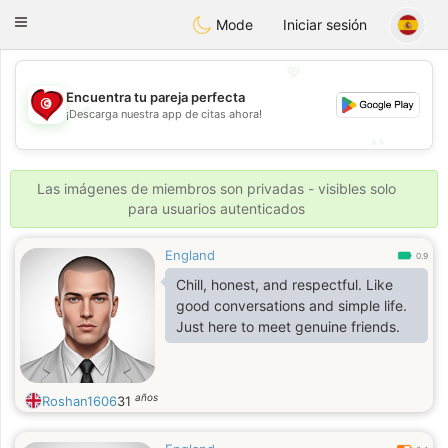
Tunisia Dating
Toggle
Mode
Iniciar sesión
navigation
💖
Encuentra tu pareja perfecta
💖
¡Descarga nuestra app de citas ahora!
💕
💕
Las imágenes de miembros son privadas - visibles solo
para usuarios autenticados
England
0.9
Chill, honest, and respectful. Like
good conversations and simple life.
Just here to meet genuine friends.
años
Roshan1606
31