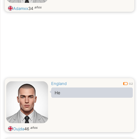
años
Adamxx
34
England
0.2
He
años
Oujda
46