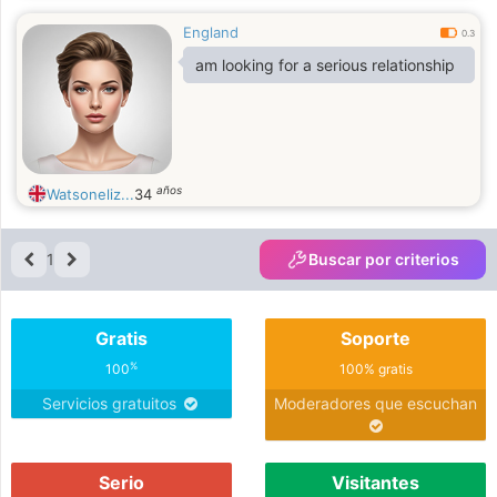
England
0.3
am looking for a serious relationship
años
Watsoneliz...
34
1
Buscar por criterios
Gratis
Soporte
%
100
100% gratis
Servicios gratuitos
Moderadores que escuchan
Serio
Visitantes