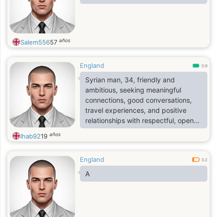
años
Salem556
57
England
0.9
Syrian man, 34, friendly and
ambitious, seeking meaningful
connections, good conversations,
travel experiences, and positive
relationships with respectful, open-
minded people
años
Ihab92
19
England
0.2
A