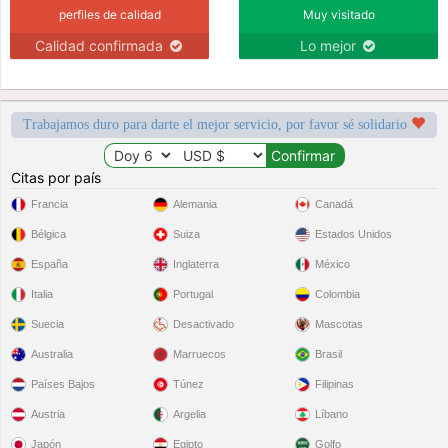
perfiles de calidad
Muy visitado
Calidad confirmada
Lo mejor
Trabajamos duro para darte el mejor servicio, por favor sé solidario
Citas por país
Francia
Alemania
Canadá
Bélgica
Suiza
Estados Unidos
España
Inglaterra
México
Italia
Portugal
Colombia
Suecia
Desactivado
Mascotas
Australia
Marruecos
Brasil
Países Bajos
Túnez
Filipinas
Austria
Argelia
Líbano
Japón
Egipto
Golfo