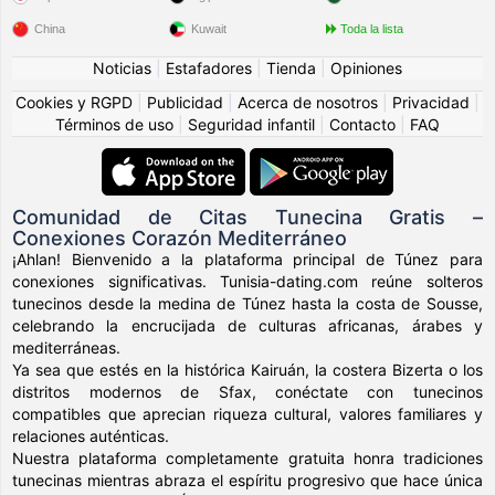
China
Kuwait
Toda la lista
Noticias
|
Estafadores
|
Tienda
|
Opiniones
Cookies y RGPD
|
Publicidad
|
Acerca de nosotros
|
Privacidad
|
Términos de uso
|
Seguridad infantil
|
Contacto
|
FAQ
Comunidad de Citas Tunecina Gratis –
Conexiones Corazón Mediterráneo
¡Ahlan! Bienvenido a la plataforma principal de Túnez para
conexiones significativas. Tunisia-dating.com reúne solteros
tunecinos desde la medina de Túnez hasta la costa de Sousse,
celebrando la encrucijada de culturas africanas, árabes y
mediterráneas.
Ya sea que estés en la histórica Kairuán, la costera Bizerta o los
distritos modernos de Sfax, conéctate con tunecinos
compatibles que aprecian riqueza cultural, valores familiares y
relaciones auténticas.
Nuestra plataforma completamente gratuita honra tradiciones
tunecinas mientras abraza el espíritu progresivo que hace única