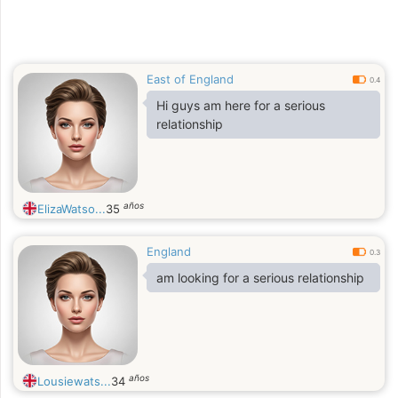
East of England
0.4
Hi guys am here for a serious
relationship
años
ElizaWatso...
35
England
0.3
am looking for a serious relationship
años
Lousiewats...
34