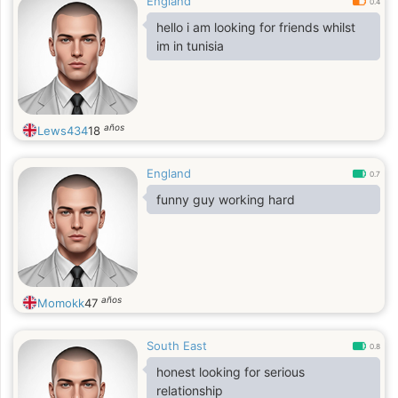
England
0.4
hello i am looking for friends whilst
im in tunisia
años
Lews434
18
England
0.7
funny guy working hard
años
Momokk
47
South East
0.8
honest looking for serious
relationship