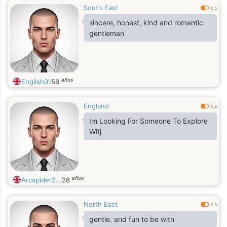
South East
0.5
sincere, honest, kind and romantic
gentleman
años
English01
56
England
0.6
Im Looking For Someone To Explore
Witj
años
Arcspider2...
28
North East
0.3
gentle. and fun to be with