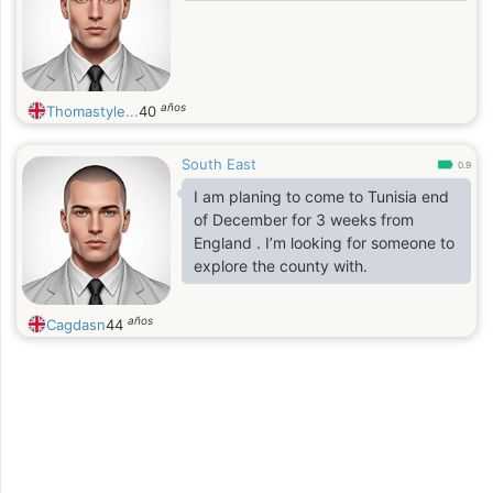
años
Thomastyle...
40
South East
0.9
I am planing to come to Tunisia end
of December for 3 weeks from
England . I’m looking for someone to
explore the county with.
años
Cagdasn
44