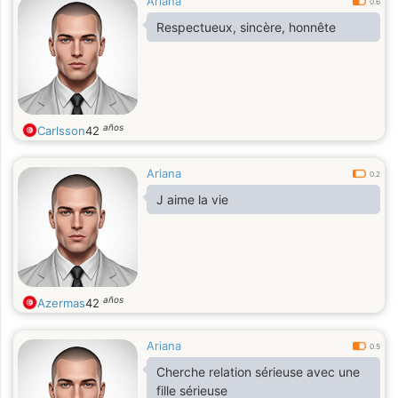
Ariana
0.6
Respectueux, sincère, honnête
años
Carlsson
42
Ariana
0.2
J aime la vie
años
Azermas
42
Ariana
0.5
Cherche relation sérieuse avec une
fille sérieuse