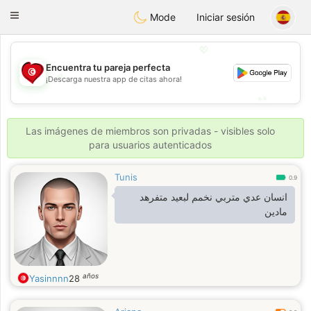
Tunisia Dating
Toggle
Mode
Iniciar sesión
navigation
💖
Encuentra tu pareja perfecta
💖
¡Descarga nuestra app de citas ahora!
💕
💕
Las imágenes de miembros son privadas - visibles solo
para usuarios autenticados
Tunis
0.9
انسان عدي متربي نخمم لبعيد متفرهد
مادين
años
Yasinnnn
28