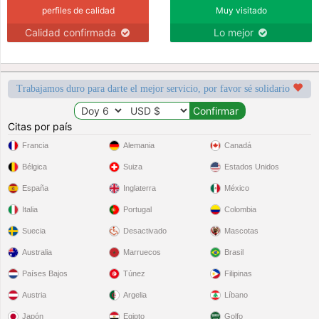
perfiles de calidad
Muy visitado
Calidad confirmada
Lo mejor
Trabajamos duro para darte el mejor servicio, por favor sé solidario
Citas por país
Francia
Alemania
Canadá
Bélgica
Suiza
Estados Unidos
España
Inglaterra
México
Italia
Portugal
Colombia
Suecia
Desactivado
Mascotas
Australia
Marruecos
Brasil
Países Bajos
Túnez
Filipinas
Austria
Argelia
Líbano
Japón
Egipto
Golfo