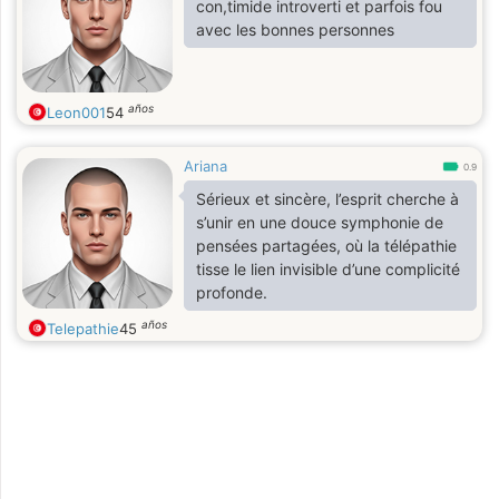
con,timide introverti et parfois fou
avec les bonnes personnes
años
Leon001
54
Ariana
0.9
Sérieux et sincère, l’esprit cherche à
s’unir en une douce symphonie de
pensées partagées, où la télépathie
tisse le lien invisible d’une complicité
profonde.
años
Telepathie
45