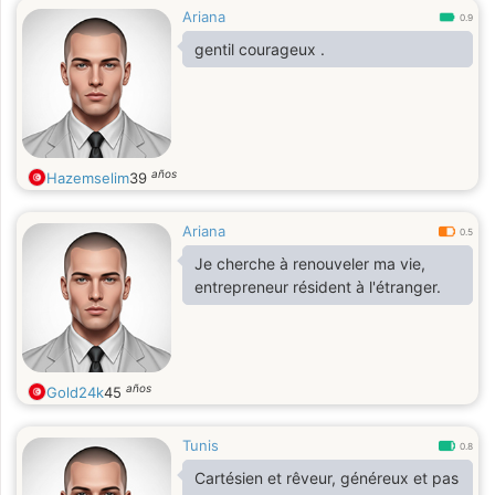
Ariana
0.9
gentil courageux .
años
Hazemselim
39
Ariana
0.5
Je cherche à renouveler ma vie,
entrepreneur résident à l'étranger.
años
Gold24k
45
Tunis
0.8
Cartésien et rêveur, généreux et pas