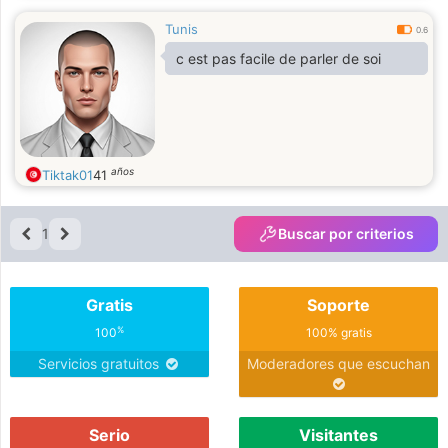
Tunis
0.6
c est pas facile de parler de soi
años
Tiktak01
41
1
Buscar por criterios
Gratis
Soporte
%
100
100% gratis
Servicios gratuitos
Moderadores que escuchan
Serio
Visitantes