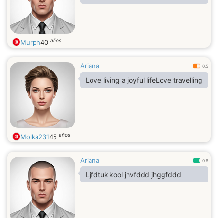
años
Murph
40
Ariana
0.5
Love living a joyful lifeLove travelling
años
Molka231
45
Ariana
0.8
Ljfdtuklkool jhvfddd jhggfddd