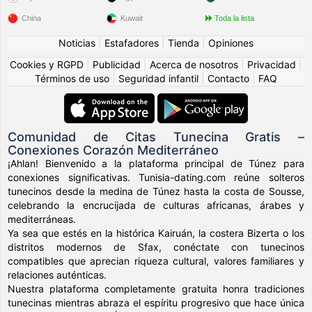
China
Kuwait
Toda la lista
Noticias
|
Estafadores
|
Tienda
|
Opiniones
Cookies y RGPD
|
Publicidad
|
Acerca de nosotros
|
Privacidad
|
Términos de uso
|
Seguridad infantil
|
Contacto
|
FAQ
Comunidad de Citas Tunecina Gratis –
Conexiones Corazón Mediterráneo
¡Ahlan! Bienvenido a la plataforma principal de Túnez para
conexiones significativas. Tunisia-dating.com reúne solteros
tunecinos desde la medina de Túnez hasta la costa de Sousse,
celebrando la encrucijada de culturas africanas, árabes y
mediterráneas.
Ya sea que estés en la histórica Kairuán, la costera Bizerta o los
distritos modernos de Sfax, conéctate con tunecinos
compatibles que aprecian riqueza cultural, valores familiares y
relaciones auténticas.
Nuestra plataforma completamente gratuita honra tradiciones
tunecinas mientras abraza el espíritu progresivo que hace única