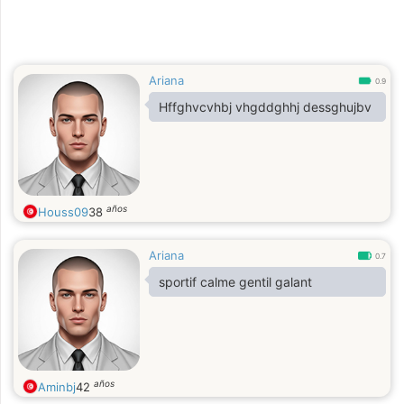
Ariana
0.9
Hffghvcvhbj vhgddghhj dessghujbv
años
Houss09
38
Ariana
0.7
sportif calme gentil galant
años
Aminbj
42