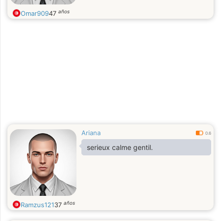
años
Omar909
47
Ariana
0.6
serieux calme gentil.
años
Ramzus121
37