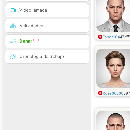
Videollamada
Actividades
añ
Taher004
47
Donar
Cronología de trabajo
Rose66666
39