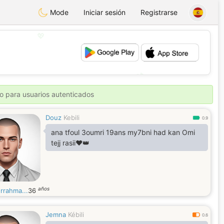
Mode
Iniciar sesión
Registrarse
💖
💕
o para usuarios autenticados
Douz
Kebili
0.9
ana tfoul 3oumri 19ans my7bni had kan Omi
tejj rasii♥️👑
años
rrahma...
36
Jemna
Kébili
0.6