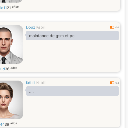
años
id11
21
Douz
Kebili
0.6
maintance de gsm et pc
años
sud
36
Kébili
Kebili
0.4
....
años
444
39