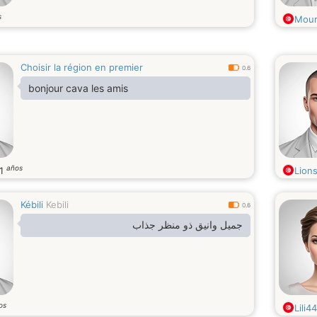
s
Mour
Choisir la région en premier
0.6
bonjour cava les amis
años
1
Lion
Kébili
Kebili
0.6
جميل وانيق ذو منظر جذاب
os
Lili4