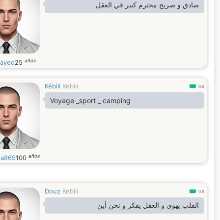
صادق و صريح محترم كبير في العقل
años
ayed
25
Kébili
Kebili
0.9
Voyage _sport _ camping
años
ha869
100
Douz
Kebili
0.9
القلب يهوى و العقل يفكر و نحن أين