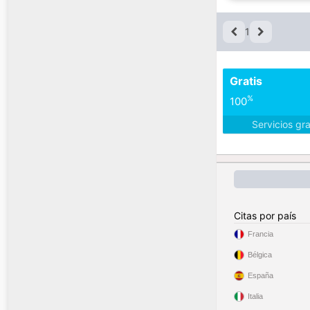
1
Gratis
%
100
Servicios gr
Citas por país
Francia
Bélgica
España
Italia