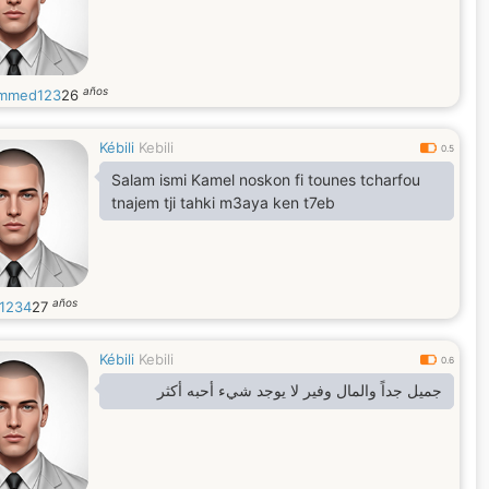
años
mmed123
26
Kébili
Kebili
0.5
Salam ismi Kamel noskon fi tounes tcharfou
tnajem tji tahki m3aya ken t7eb
años
1234
27
Kébili
Kebili
0.6
جميل جداً والمال وفير لا يوجد شيء أحبه أكثر