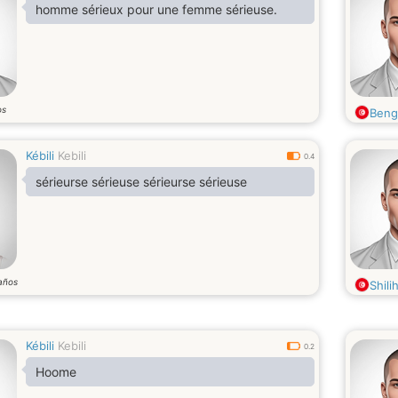
homme sérieux pour une femme sérieuse.
os
Beng
Kébili
Kebili
0.4
sérieurse sérieuse sérieurse sérieuse
años
Shili
Kébili
Kebili
0.2
Hoome