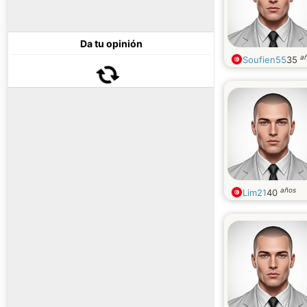
Da tu opinión
a
Soufien55
35
años
Lim21
40