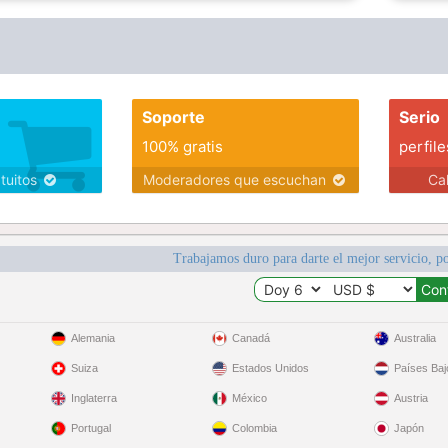
Soporte
Serio
100% gratis
perfile
atuitos
Moderadores que escuchan
Ca
Trabajamos duro para darte el mejor servicio, po
Alemania
Canadá
Australia
Suiza
Estados Unidos
Países Baj
Inglaterra
México
Austria
Portugal
Colombia
Japón