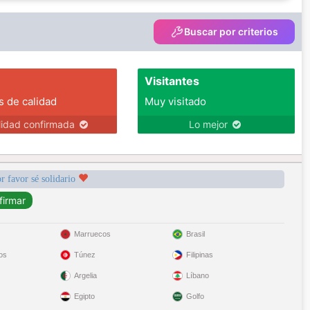
Buscar por criterios
Visitantes
s de calidad
Muy visitado
lidad confirmada
Lo mejor
r favor sé solidario
Marruecos
Brasil
os
Túnez
Filipinas
Argelia
Líbano
Egipto
Golfo