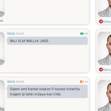
ños
Mhe
Kébili
Kebili
0.9
BNJ SLM WALLHI JAIDI
Rano
Kébili
Kebili
0.5
Salam ismi Kamel noskon fi tounes tcharfou
tnajem tji tahki m3aya ken t7eb