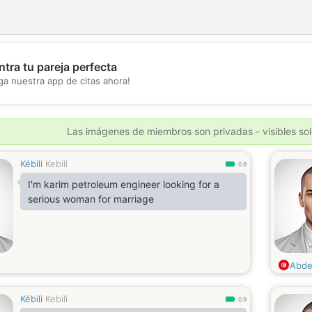
tra tu pareja perfecta
💖
ga nuestra app de citas ahora!
💕
Las imágenes de miembros son privadas - visibles sol
Kébili
Kebili
0.9
I'm karim petroleum engineer looking for a
serious woman for marriage
Abde
Kébili
Kebili
0.9