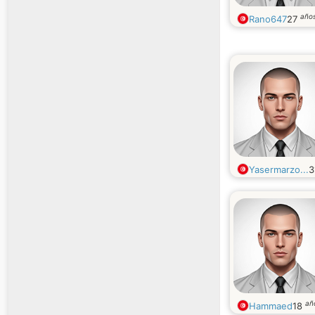
año
Rano647
27
Yasermarzo...
3
añ
Hammaed
18