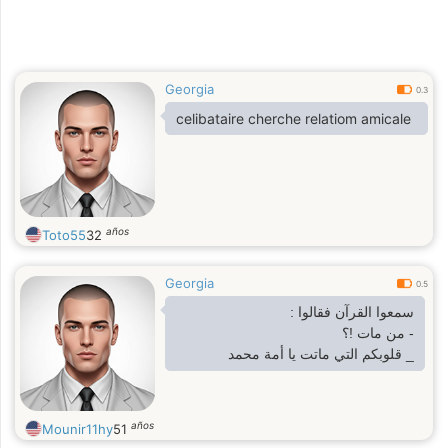
Georgia
0.3
celibataire cherche relatiom amicale
años
Toto55
32
Georgia
0.5
سمعوا القرآن فقالوا :
- من مات !؟
_ قلوبكم التي ماتت يا أمة محمد
años
Mounir11hy
51