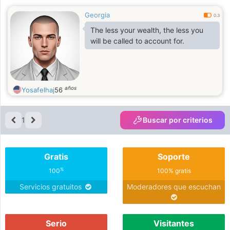
Georgia
0.3
The less your wealth, the less you
will be called to account for.
años
Yosafelhaj
56
1
Buscar por criterios
Gratis
Soporte
%
100
100% gratis
Servicios gratuitos
Moderadores que escuchan
Serio
Visitantes