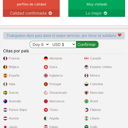
perfiles de calidad
Muy visitado
Calidad confirmada
Lo mejor
Trabajamos duro para darte el mejor servicio, por favor sé solidario
Citas por país
Francia
Alemania
Canadá
Bélgica
Suiza
Estados Unidos
España
Inglaterra
México
Italia
Portugal
Colombia
Suecia
Desactivado
Mascotas
Australia
Marruecos
Brasil
Países Bajos
Túnez
Filipinas
Austria
Argelia
Líbano
Japón
Egipto
Golfo