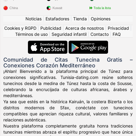
China
Kuwait
Toda la lista
Noticias
|
Estafadores
|
Tienda
|
Opiniones
Cookies y RGPD
|
Publicidad
|
Acerca de nosotros
|
Privacidad
|
Términos de uso
|
Seguridad infantil
|
Contacto
|
FAQ
Comunidad de Citas Tunecina Gratis –
Conexiones Corazón Mediterráneo
¡Ahlan! Bienvenido a la plataforma principal de Túnez para
conexiones significativas. Tunisia-dating.com reúne solteros
tunecinos desde la medina de Túnez hasta la costa de Sousse,
celebrando la encrucijada de culturas africanas, árabes y
mediterráneas.
Ya sea que estés en la histórica Kairuán, la costera Bizerta o los
distritos modernos de Sfax, conéctate con tunecinos
compatibles que aprecian riqueza cultural, valores familiares y
relaciones auténticas.
Nuestra plataforma completamente gratuita honra tradiciones
tunecinas mientras abraza el espíritu progresivo que hace única