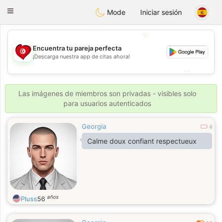
Tunisia Dating
Toggle
Mode
Iniciar sesión
navigation
💖
Encuentra tu pareja perfecta
💖
¡Descarga nuestra app de citas ahora!
💕
💕
Las imágenes de miembros son privadas - visibles solo
para usuarios autenticados
Georgia
0
Calme doux confiant respectueux
años
Pluss
56