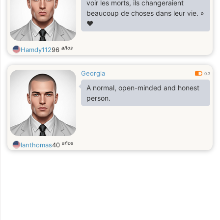
voir les morts, ils changeraient
beaucoup de choses dans leur vie. »
♥
años
Hamdy112
96
Georgia
0.3
A normal, open-minded and honest
person.
años
Ianthomas
40