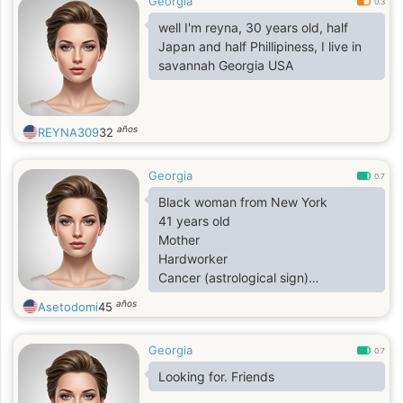
Georgia
0.3
well I'm reyna, 30 years old, half
Japan and half Phillipiness, I live in
savannah Georgia USA
años
REYNA309
32
Georgia
0.7
Black woman from New York
41 years old
Mother
Hardworker
Cancer (astrological sign)
Loving, caring, giving, positive, BBW
años
Asetodomi
45
Georgia
0.7
Looking for. Friends