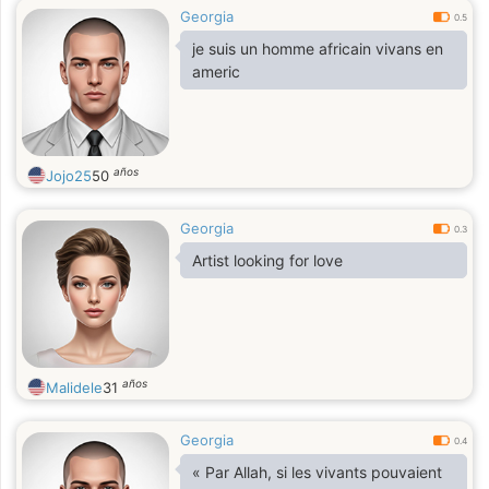
Georgia
0.5
je suis un homme africain vivans en
americ
años
Jojo25
50
Georgia
0.3
Artist looking for love
años
Malidele
31
Georgia
0.4
« Par Allah, si les vivants pouvaient