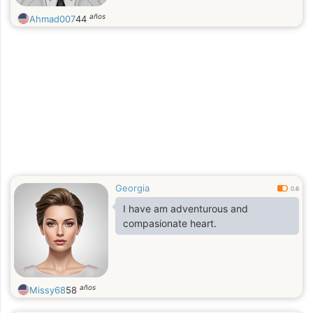
años
Ahmad007
44
Georgia
0.6
I have am adventurous and
compasionate heart.
años
Missy68
58