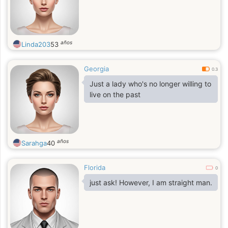
años
Linda203
53
Georgia
0.3
Just a lady who's no longer willing to
live on the past
años
Sarahga
40
Florida
0
just ask! However, I am straight man.