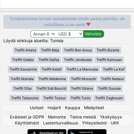
Työskentelemme kovasti tarjotaksemme sinulle parasta palvelua, ole
ystävällinen ja tue meitä
Löydä sinkkuja alueilta: Tunisia
Treffit Ariana
Treffit Béja
Treffit Ben Arous
Treffit Bizerte
Treffit Gabès
Treffit Gafsa
Treffit Jendouba
Treffit Kairouan
Treffit Kasserine
Treffit Kebili
Treffit La Manouba
Treffit Le Kef
Treffit Mahdia
Treffit Médenine
Treffit Monastir
Treffit Nabeul
Treffit Sfax
Treffit Sidi Bouzid
Treffit Siliana
Treffit Sousse
Treffit Tataouine
Treffit Tozeur
Treffit Tunis
Treffit Zaghouan
Uutiset
|
Huijarit
|
Kauppa
|
Mielipiteet
Evästeet ja GDPR
|
Mainonta
|
Tietoa meistä
|
Yksityisyys
|
Käyttöehdot
|
Lastenturvallisuus
|
Yhteystiedot
|
UKK