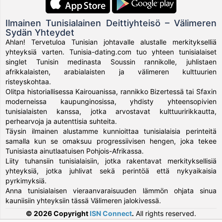
Ilmainen Tunisialainen Deittiyhteisö – Välimeren
Sydän Yhteydet
Ahlan! Tervetuloa Tunisian johtavalle alustalle merkitykselliä
yhteyksiä varten. Tunisia-dating.com tuo yhteen tunisialaiset
singlet Tunisin medinasta Soussin rannikolle, juhlistaen
afrikkalaisten, arabialaisten ja välimeren kulttuurien
risteyskohtaa.
Olitpa historiallisessa Kairouanissa, rannikko Bizertessä tai Sfaxin
moderneissa kaupunginosissa, yhdisty yhteensopivien
tunisialaisten kanssa, jotka arvostavat kulttuuririkkautta,
perhearvoja ja autenttisia suhteita.
Täysin ilmainen alustamme kunnioittaa tunisialaisia perinteitä
samalla kun se omaksuu progressiivisen hengen, joka tekee
Tunisiasta ainutlaatuisen Pohjois-Afrikassa.
Liity tuhansiin tunisialaisiin, jotka rakentavat merkityksellisiä
yhteyksiä, jotka juhlivat sekä perintöä että nykyaikaisia
pyrkimyksiä.
Anna tunisialaisen vieraanvaraisuuden lämmön ohjata sinua
kauniisiin yhteyksiin tässä Välimeren jalokivessä.
© 2026 Copyright
ISN Connect
.
All rights reserved.