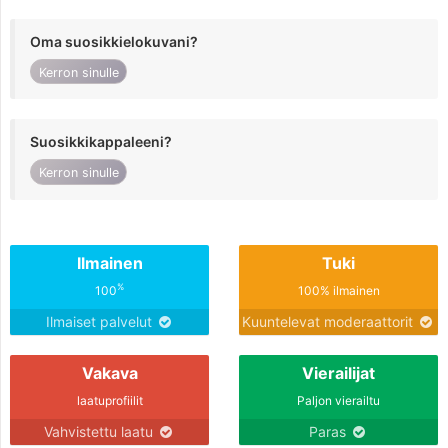
Oma suosikkielokuvani?
Kerron sinulle
Suosikkikappaleeni?
Kerron sinulle
Ilmainen
Tuki
%
100
100% ilmainen
Ilmaiset palvelut
Kuuntelevat moderaattorit
Vakava
Vierailijat
laatuprofiilit
Paljon vierailtu
Vahvistettu laatu
Paras