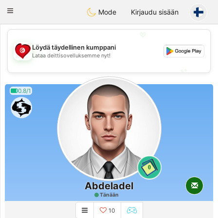
Tunisia Dating
Toggle
Mode
Kirjaudu sisään
navigation
💖
Löydä täydellinen kumppani
💖
Lataa deittisovelluksemme nyt!
💕
💕
0.8/1
0
Abdeladel
Tänään
10