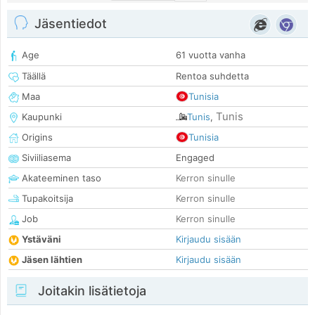
Jäsentiedot
Age
61 vuotta vanha
Täällä
Rentoa suhdetta
Maa
Tunisia
Tunis
Kaupunki
Tunis
,
Origins
Tunisia
Siviiliasema
Engaged
Akateeminen taso
Kerron sinulle
Tupakoitsija
Kerron sinulle
Job
Kerron sinulle
Ystäväni
Kirjaudu sisään
Jäsen lähtien
Kirjaudu sisään
Joitakin lisätietoja