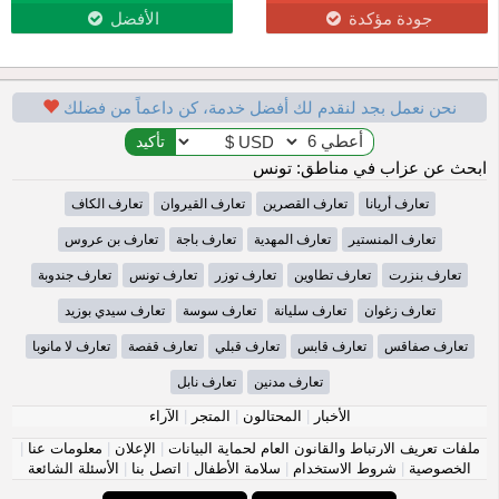
جودة مؤكدة
الأفضل
نحن نعمل بجد لنقدم لك أفضل خدمة، كن داعماً من فضلك
ابحث عن عزاب في مناطق: تونس
تعارف أريانا
تعارف القصرين
تعارف القيروان
تعارف الكاف
تعارف المنستير
تعارف المهدية
تعارف باجة
تعارف بن عروس
تعارف بنزرت
تعارف تطاوين
تعارف توزر
تعارف تونس
تعارف جندوبة
تعارف زغوان
تعارف سليانة
تعارف سوسة
تعارف سيدي بوزيد
تعارف صفاقس
تعارف قابس
تعارف قبلي
تعارف قفصة
تعارف لا مانوبا
تعارف مدنين
تعارف نابل
الأخبار
|
المحتالون
|
المتجر
|
الآراء
ملفات تعريف الارتباط والقانون العام لحماية البيانات
|
الإعلان
|
معلومات عنا
|
الخصوصية
|
شروط الاستخدام
|
سلامة الأطفال
|
اتصل بنا
|
الأسئلة الشائعة