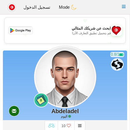
Tunisia Dating
Toggle
Mode
تسجيل الدخول
navigation
💖
ابحث عن شريكك المثالي
قم بتحميل تطبيق التعارف الآن!
💖
💕
💕
0.8/1
0
Abdeladel
اليوم
10