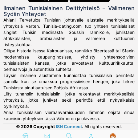
Ilmainen Tunisialainen Deittiyhteisö – Välimeren
Sydän Yhteydet
Ahlan! Tervetuloa Tunisian johtavalle alustalle merkitykselliä
yhteyksiä varten. Tunisia-dating.com tuo yhteen tunisialaiset
singlet Tunisin medinasta Soussin rannikolle, juhlistaen
afrikkalaisten, arabialaisten ja välimeren kulttuurien
risteyskohtaa.
Olitpa historiallisessa Kairouanissa, rannikko Bizertessä tai Sfaxin
moderneissa kaupunginosissa, yhdisty yhteensopivien
tunisialaisten kanssa, jotka arvostavat kulttuuririkkautta,
perhearvoja ja autenttisia suhteita.
Täysin ilmainen alustamme kunnioittaa tunisialaisia perinteitä
samalla kun se omaksuu progressiivisen hengen, joka tekee
Tunisiasta ainutlaatuisen Pohjois-Afrikassa.
Liity tuhansiin tunisialaisiin, jotka rakentavat merkityksellisiä
yhteyksiä, jotka juhlivat sekä perintöä että nykyaikaisia
pyrkimyksiä.
Anna tunisialaisen vieraanvaraisuuden lämmön ohjata sinua
kauniisiin yhteyksiin tässä Välimeren jalokivessä.
© 2026 Copyright
ISN Connect
.
All rights reserved.