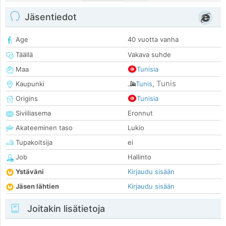
Jäsentiedot
Age
40 vuotta vanha
Täällä
Vakava suhde
Maa
Tunisia
Tunis
Kaupunki
Tunis
,
Origins
Tunisia
Siviiliasema
Eronnut
Akateeminen taso
Lukio
Tupakoitsija
ei
Job
Hallinto
Ystäväni
Kirjaudu sisään
Jäsen lähtien
Kirjaudu sisään
Joitakin lisätietoja