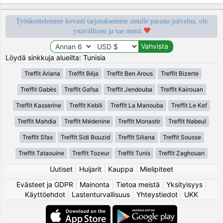
Työskentelemme kovasti tarjotaksemme sinulle parasta palvelua, ole
ystävällinen ja tue meitä
Löydä sinkkuja alueilta: Tunisia
Treffit Ariana
Treffit Béja
Treffit Ben Arous
Treffit Bizerte
Treffit Gabès
Treffit Gafsa
Treffit Jendouba
Treffit Kairouan
Treffit Kasserine
Treffit Kebili
Treffit La Manouba
Treffit Le Kef
Treffit Mahdia
Treffit Médenine
Treffit Monastir
Treffit Nabeul
Treffit Sfax
Treffit Sidi Bouzid
Treffit Siliana
Treffit Sousse
Treffit Tataouine
Treffit Tozeur
Treffit Tunis
Treffit Zaghouan
Uutiset
|
Huijarit
|
Kauppa
|
Mielipiteet
Evästeet ja GDPR
|
Mainonta
|
Tietoa meistä
|
Yksityisyys
|
Käyttöehdot
|
Lastenturvallisuus
|
Yhteystiedot
|
UKK