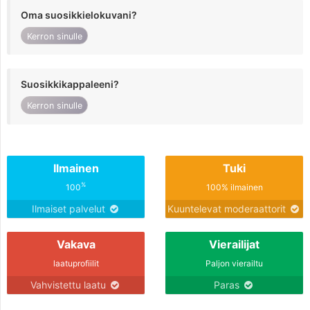
Oma suosikkielokuvani?
Kerron sinulle
Suosikkikappaleeni?
Kerron sinulle
Ilmainen
Tuki
%
100
100% ilmainen
Ilmaiset palvelut
Kuuntelevat moderaattorit
Vakava
Vierailijat
laatuprofiilit
Paljon vierailtu
Vahvistettu laatu
Paras