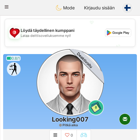
Tunisia Dating
Toggle
Mode
Kirjaudu sisään
navigation
💖
Löydä täydellinen kumppani
💖
Lataa deittisovelluksemme nyt!
💕
💕
Deaktivoitu
0.8/1
0
Looking007
Pitkä aika
0