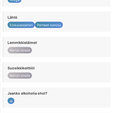
Lähtö
Elokuvateatteri
Perheen kanssa
Lemmikkieläimet
Kerron sinulle
Suosikkikeittiöt
Kerron sinulle
Jaanko alkoholia ohol?
ei