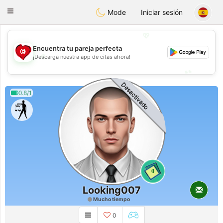
Tunisia Dating
Toggle
Mode
Iniciar sesión
navigation
💖
Encuentra tu pareja perfecta
💖
¡Descarga nuestra app de citas ahora!
💕
💕
Desactivado
0.8/1
0
Looking007
Mucho tiempo
0