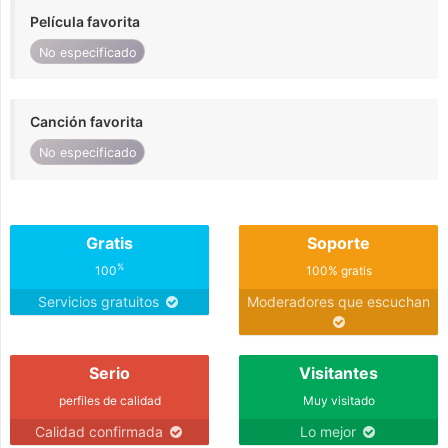
Película favorita
No especificado
Canción favorita
No especificado
Gratis
Soporte
%
100
100% gratis
Servicios gratuitos
Moderadores que escuchan
Serio
Visitantes
perfiles de calidad
Muy visitado
Calidad confirmada
Lo mejor