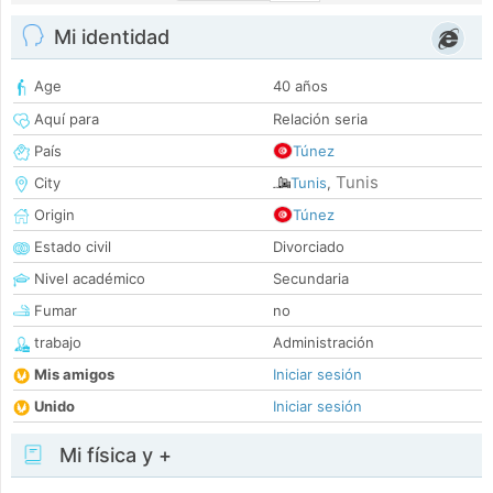
Mi identidad
Age
40 años
Aquí para
Relación seria
País
Túnez
Tunis
City
Tunis
,
Origin
Túnez
Estado civil
Divorciado
Nivel académico
Secundaria
Fumar
no
trabajo
Administración
Mis amigos
Iniciar sesión
Unido
Iniciar sesión
Mi física y +