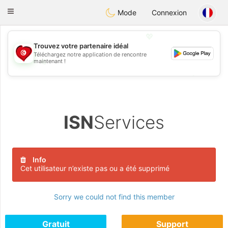
Tunisia Dating
Toggle
Mode
Connexion
navigation
💖
Trouvez votre partenaire idéal
Téléchargez notre application de rencontre
💖
maintenant !
💕
💕
ISN
Services
Info
Cet utilisateur n’existe pas ou a été supprimé
Sorry we could not find this member
Gratuit
Support