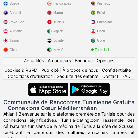
Suède
Handicapés
Animaux
Australie
Maroc
Brésil
Pays-Bas
Tunisie
Philippines
Autriche
Algérie
Liban
Japon
Égypte
Golfe
Chine
Koweït
Toute la liste
Actualités
|
Arnaqueurs
|
Boutique
|
Opinions
Cookies & RGPD
|
Publicité
|
À propos de nous
|
Confidentialité
|
Conditions d'utilisation
|
Sécurité des enfants
|
Contact
|
FAQ
Communauté de Rencontres Tunisienne Gratuite
– Connexions Cœur Méditerranéen
Ahlan ! Bienvenue sur la plateforme première de Tunisie pour des
connexions significatives. Tunisia-dating.com rassemble des
célibataires tunisiens de la médina de Tunis à la côte de Sousse,
célébrant le carrefour des cultures africaines, arabes et