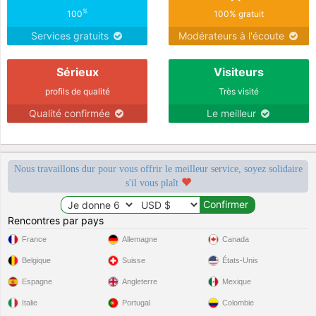
%
100
100% gratuit
Services gratuits
Modérateurs à l'écoute
Sérieux
Visiteurs
profils de qualité
Très visité
Qualité confirmée
Le meilleur
Nous travaillons dur pour vous offrir le meilleur service, soyez solidaire
s'il vous plaît
Rencontres par pays
France
Allemagne
Canada
Belgique
Suisse
États-Unis
Espagne
Angleterre
Mexique
Italie
Portugal
Colombie