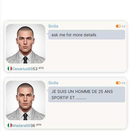
Sicilia
0.3
ask me for more details
ans
Cesarius69
53
Sicilia
0.5
JE SUIS UN HOMME DE 25 ANS
SPORTIF ET .........
ans
Madara99
36