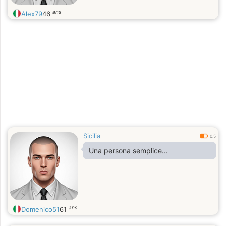
ans
Alex79
46
Sicilia
0.5
Una persona semplice...
ans
Domenico51
61