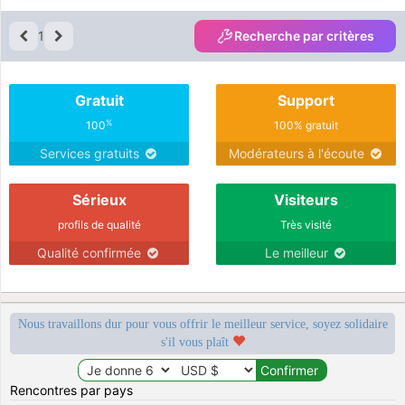
1
Recherche par critères
Gratuit
Support
%
100
100% gratuit
Services gratuits
Modérateurs à l'écoute
Sérieux
Visiteurs
profils de qualité
Très visité
Qualité confirmée
Le meilleur
Nous travaillons dur pour vous offrir le meilleur service, soyez solidaire
s'il vous plaît
Rencontres par pays