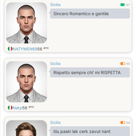
Sicilia
0.7
Sincero Romantico e gentile
ans
NATYMEN69
56
Sicilia
0.5
Rispetto sempre chi' mi RISPETTA
ans
Natyl
56
Sicilia
0.6
itiu paski lak cerk zavut nant