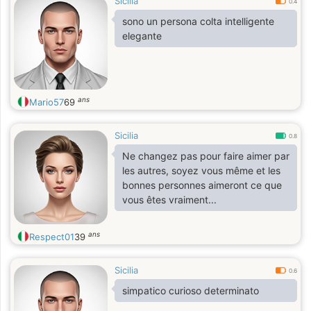
Sicilia
0.4
sono un persona colta intelligente
elegante
ans
Mario57
69
Sicilia
0.8
Ne changez pas pour faire aimer par
les autres, soyez vous même et les
bonnes personnes aimeront ce que
vous êtes vraiment...
ans
Respect01
39
Sicilia
0.6
simpatico curioso determinato