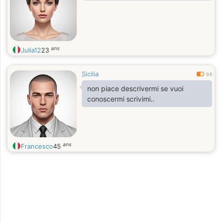
ans
Julia12
23
Sicilia
0.5
non piace descrivermi se vuoi
conoscermi scrivimi..
ans
Francesco
45