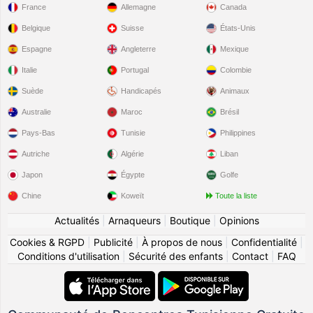
France
Allemagne
Canada
Belgique
Suisse
États-Unis
Espagne
Angleterre
Mexique
Italie
Portugal
Colombie
Suède
Handicapés
Animaux
Australie
Maroc
Brésil
Pays-Bas
Tunisie
Philippines
Autriche
Algérie
Liban
Japon
Égypte
Golfe
Chine
Koweït
Toute la liste
Actualités
|
Arnaqueurs
|
Boutique
|
Opinions
Cookies & RGPD
|
Publicité
|
À propos de nous
|
Confidentialité
|
Conditions d'utilisation
|
Sécurité des enfants
|
Contact
|
FAQ