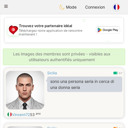
Tunisia Dating
Toggle
Mode
Connexion
navigation
💖
Trouvez votre partenaire idéal
Téléchargez notre application de rencontre
💖
maintenant !
💕
💕
Les images des membres sont privées - visibles aux
utilisateurs authentifiés uniquement
Sicilia
0.7
sono una persona seria in cerca di
una donna seria
ans
Vincent72
53