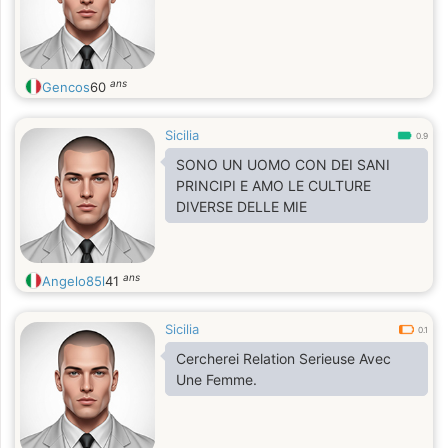
ans
Gencos
60
Sicilia
0.9
SONO UN UOMO CON DEI SANI
PRINCIPI E AMO LE CULTURE
DIVERSE DELLE MIE
ans
Angelo85l
41
Sicilia
0.1
Cercherei Relation Serieuse Avec
Une Femme.