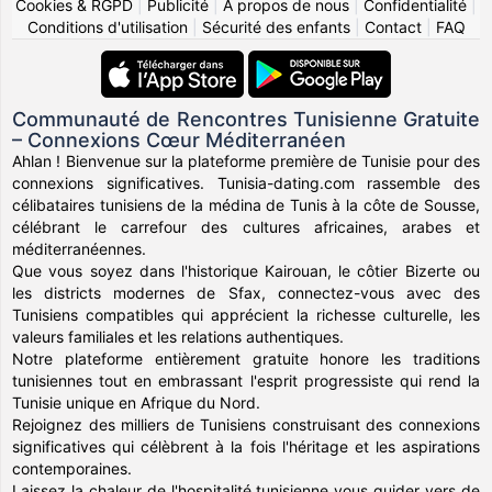
Cookies & RGPD
|
Publicité
|
À propos de nous
|
Confidentialité
|
Conditions d'utilisation
|
Sécurité des enfants
|
Contact
|
FAQ
Communauté de Rencontres Tunisienne Gratuite
– Connexions Cœur Méditerranéen
Ahlan ! Bienvenue sur la plateforme première de Tunisie pour des
connexions significatives. Tunisia-dating.com rassemble des
célibataires tunisiens de la médina de Tunis à la côte de Sousse,
célébrant le carrefour des cultures africaines, arabes et
méditerranéennes.
Que vous soyez dans l'historique Kairouan, le côtier Bizerte ou
les districts modernes de Sfax, connectez-vous avec des
Tunisiens compatibles qui apprécient la richesse culturelle, les
valeurs familiales et les relations authentiques.
Notre plateforme entièrement gratuite honore les traditions
tunisiennes tout en embrassant l'esprit progressiste qui rend la
Tunisie unique en Afrique du Nord.
Rejoignez des milliers de Tunisiens construisant des connexions
significatives qui célèbrent à la fois l'héritage et les aspirations
contemporaines.
Laissez la chaleur de l'hospitalité tunisienne vous guider vers de