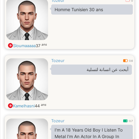
Tozeur
0
Homme Tunisien 30 ans
ans
Sloumaaaaa
37
Tozeur
0.6
أبحث عن انسانة لتسلية
ans
Kamelhasni
44
Tozeur
0.7
I'm A 18 Years Old Boy I Listen To
Metal I'm An Actor In A Group In