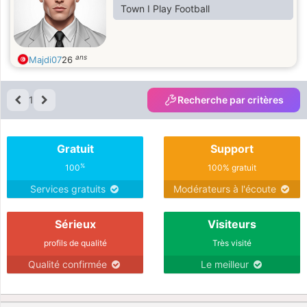
Town I Play Football
ans
Majdi07
26
1
Recherche par critères
Gratuit
Support
%
100
100% gratuit
Services gratuits
Modérateurs à l'écoute
Sérieux
Visiteurs
profils de qualité
Très visité
Qualité confirmée
Le meilleur