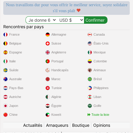
Nous travaillons dur pour vous offrir le meilleur service, soyez solidaire
s'il vous plaît
Rencontres par pays
France
Allemagne
Canada
Belgique
Suisse
États-Unis
Espagne
Angleterre
Mexique
Italie
Portugal
Colombie
Suède
Handicapés
Animaux
Australie
Maroc
Brésil
Pays-Bas
Tunisie
Philippines
Autriche
Algérie
Liban
Japon
Égypte
Golfe
Chine
Koweït
Toute la liste
Actualités
|
Arnaqueurs
|
Boutique
|
Opinions