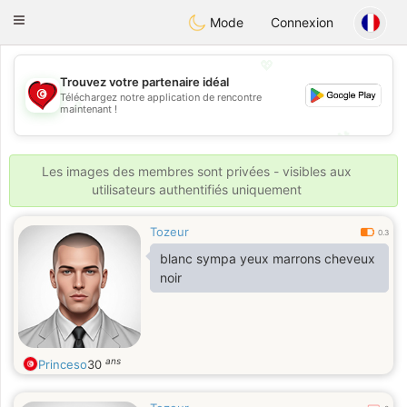
Tunisia Dating
Toggle
Mode
Connexion
navigation
💖
Trouvez votre partenaire idéal
Téléchargez notre application de rencontre
💖
maintenant !
💕
💕
Les images des membres sont privées - visibles aux
utilisateurs authentifiés uniquement
Tozeur
0.3
blanc sympa yeux marrons cheveux
noir
ans
Princeso
30