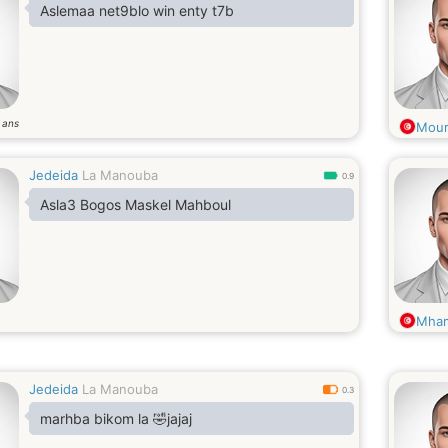
Aslemaa net9blo win enty t7b
ans
2
Mour
Jedeida
La Manouba
0.9
Asla3 Bogos Maskel Mahboul
Mham
Jedeida
La Manouba
0.3
marhba bikom la 🤣jajaj