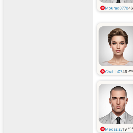
Mourad0778
4
an
Chahin07
46
ans
Medazizy
19