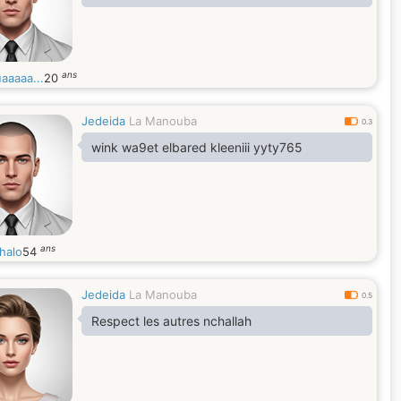
ans
aaaaa...
20
Jedeida
La Manouba
0.3
wink wa9et elbared kleeniii yyty765
ans
halo
54
Jedeida
La Manouba
0.5
Respect les autres nchallah