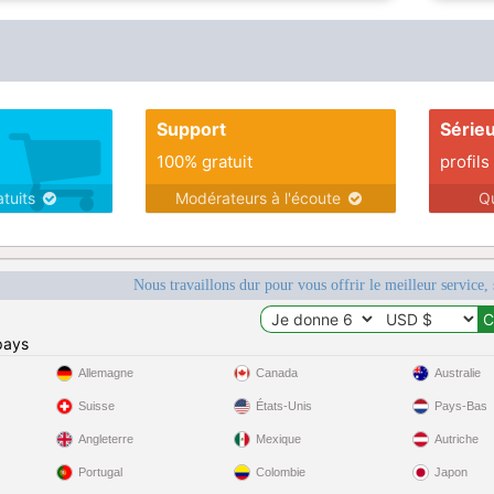
Support
Série
100% gratuit
profils
atuits
Modérateurs à l'écoute
Q
Nous travaillons dur pour vous offrir le meilleur service, 
pays
Allemagne
Canada
Australie
Suisse
États-Unis
Pays-Bas
Angleterre
Mexique
Autriche
Portugal
Colombie
Japon