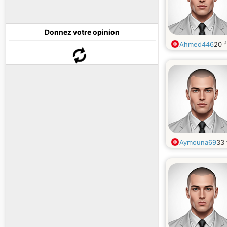
Donnez votre opinion
a
Ahmed446
20
Aymouna69
33