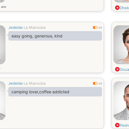
ans
6
Dhek
Jedeida
La Manouba
0.6
easy going, generous, kind
s
Doua
Jedeida
La Manouba
0.6
camping lover,coffee addicted
Pedr