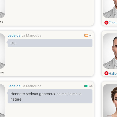
ns
Zizou
Jedeida
La Manouba
0.2
Oui
ans
Hallo
Jedeida
La Manouba
0.8
Honnete serieux genereux calme j aime la
nature