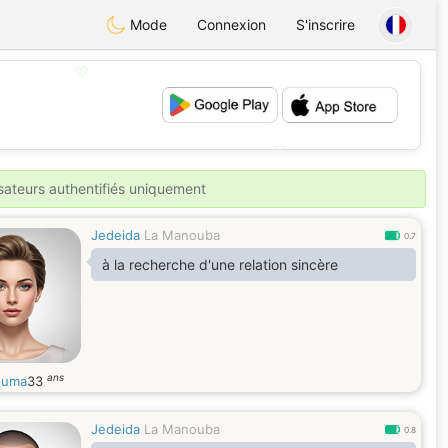
Mode
Connexion
S'inscrire
💖
💕
isateurs authentifiés uniquement
Jedeida
La Manouba
0.7
à la recherche d'une relation sincère
ans
ouma
33
Jedeida
La Manouba
0.8