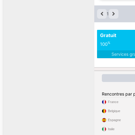
1
Gratuit
%
100
Services gr
Rencontres par 
France
Belgique
Espagne
Italie