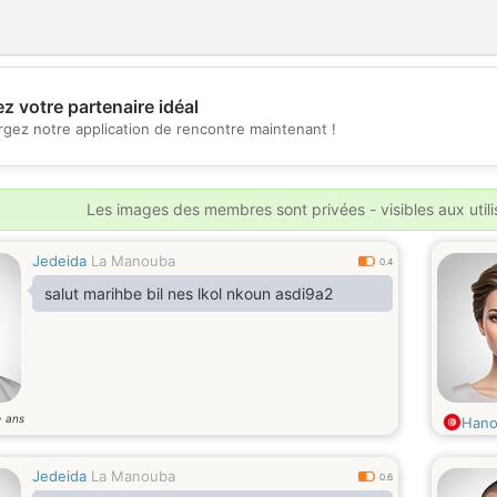
z votre partenaire idéal
💖
rgez notre application de rencontre maintenant !
💕
Les images des membres sont privées - visibles aux util
Jedeida
La Manouba
0.4
salut marihbe bil nes lkol nkoun asdi9a2
ans
7
Han
Jedeida
La Manouba
0.6