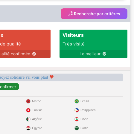
Recherche par critères
ux
Visiteurs
 de qualité
Très visité
ualité confirmée
Le meilleur
soyez solidaire s'il vous plaît
Maroc
Brésil
Tunisie
Philippines
Algérie
Liban
Égypte
Golfe