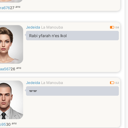
ans
ra676
27
Jedeida
La Manouba
0.6
Rabi yfarah n'es lkol
ans
aa567
26
Jedeida
La Manouba
0.2
🪽🪽
ans
o95
30