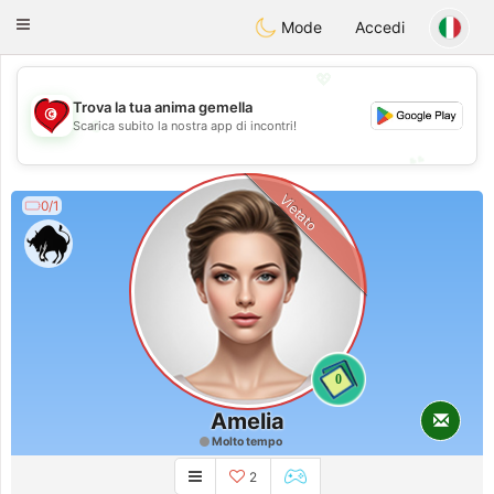
Tunisia Dating
Toggle
Mode
Accedi
navigation
💖
Trova la tua anima gemella
💖
Scarica subito la nostra app di incontri!
💕
💕
Vietato
0/1
0
Amelia
Molto tempo
2