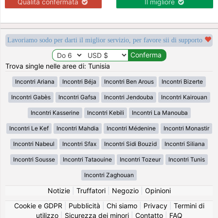
Qualità confermata
Il migliore
Lavoriamo sodo per darti il miglior servizio, per favore sii di supporto
Trova single nelle aree di: Tunisia
Incontri Ariana
Incontri Béja
Incontri Ben Arous
Incontri Bizerte
Incontri Gabès
Incontri Gafsa
Incontri Jendouba
Incontri Kairouan
Incontri Kasserine
Incontri Kebili
Incontri La Manouba
Incontri Le Kef
Incontri Mahdia
Incontri Médenine
Incontri Monastir
Incontri Nabeul
Incontri Sfax
Incontri Sidi Bouzid
Incontri Siliana
Incontri Sousse
Incontri Tataouine
Incontri Tozeur
Incontri Tunis
Incontri Zaghouan
Notizie
|
Truffatori
|
Negozio
|
Opinioni
Cookie e GDPR
|
Pubblicità
|
Chi siamo
|
Privacy
|
Termini di
utilizzo
|
Sicurezza dei minori
|
Contatto
|
FAQ