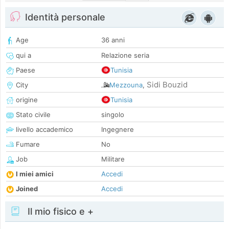
Identità personale
Age
36 anni
qui a
Relazione seria
Paese
Tunisia
Sidi Bouzid
City
Mezzouna
,
origine
Tunisia
Stato civile
singolo
livello accademico
Ingegnere
Fumare
No
Job
Militare
I miei amici
Accedi
Joined
Accedi
Il mio fisico e +