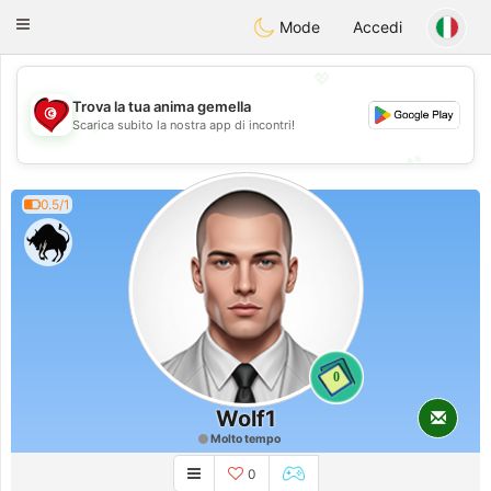
Tunisia Dating
Toggle
Mode
Accedi
navigation
💖
Trova la tua anima gemella
💖
Scarica subito la nostra app di incontri!
💕
💕
0.5/1
0
Wolf1
Molto tempo
0