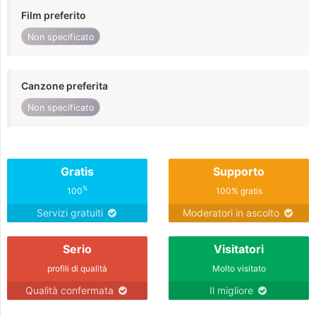
Film preferito
Non specificato
Canzone preferita
Non specificato
Gratis
Supporto
%
100
100% gratis
Servizi gratuiti
Moderatori in ascolto
Serio
Visitatori
profili di qualità
Molto visitato
Qualità confermata
Il migliore