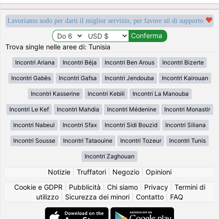
Lavoriamo sodo per darti il miglior servizio, per favore sii di supporto
Trova single nelle aree di: Tunisia
Incontri Ariana
Incontri Béja
Incontri Ben Arous
Incontri Bizerte
Incontri Gabès
Incontri Gafsa
Incontri Jendouba
Incontri Kairouan
Incontri Kasserine
Incontri Kebili
Incontri La Manouba
Incontri Le Kef
Incontri Mahdia
Incontri Médenine
Incontri Monastir
Incontri Nabeul
Incontri Sfax
Incontri Sidi Bouzid
Incontri Siliana
Incontri Sousse
Incontri Tataouine
Incontri Tozeur
Incontri Tunis
Incontri Zaghouan
Notizie
|
Truffatori
|
Negozio
|
Opinioni
Cookie e GDPR
|
Pubblicità
|
Chi siamo
|
Privacy
|
Termini di
utilizzo
|
Sicurezza dei minori
|
Contatto
|
FAQ