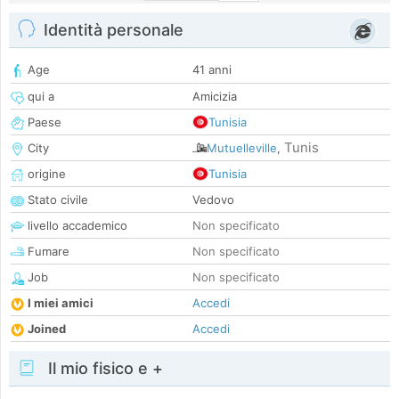
Identità personale
Age
41 anni
qui a
Amicizia
Paese
Tunisia
Tunis
City
Mutuelleville
,
origine
Tunisia
Stato civile
Vedovo
livello accademico
Non specificato
Fumare
Non specificato
Job
Non specificato
I miei amici
Accedi
Joined
Accedi
Il mio fisico e +