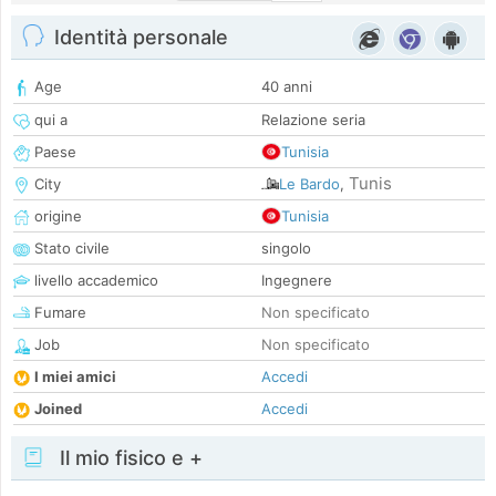
Identità personale
Age
40 anni
qui a
Relazione seria
Paese
Tunisia
Tunis
City
Le Bardo
,
origine
Tunisia
Stato civile
singolo
livello accademico
Ingegnere
Fumare
Non specificato
Job
Non specificato
I miei amici
Accedi
Joined
Accedi
Il mio fisico e +