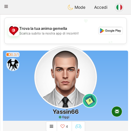
Tunisia Dating
Toggle
Mode
Accedi
navigation
💖
Trova la tua anima gemella
💖
Scarica subito la nostra app di incontri!
💕
💕
0.3/1
0
Yassin66
Oggi
4