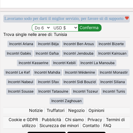
Lavoriamo sodo per darti il miglior servizio, per favore sii di supporto
Trova single nelle aree di: Tunisia
Incontri Ariana
Incontri Béja
Incontri Ben Arous
Incontri Bizerte
Incontri Gabès
Incontri Gafsa
Incontri Jendouba
Incontri Kairouan
Incontri Kasserine
Incontri Kebili
Incontri La Manouba
Incontri Le Kef
Incontri Mahdia
Incontri Médenine
Incontri Monastir
Incontri Nabeul
Incontri Sfax
Incontri Sidi Bouzid
Incontri Siliana
Incontri Sousse
Incontri Tataouine
Incontri Tozeur
Incontri Tunis
Incontri Zaghouan
Notizie
|
Truffatori
|
Negozio
|
Opinioni
Cookie e GDPR
|
Pubblicità
|
Chi siamo
|
Privacy
|
Termini di
utilizzo
|
Sicurezza dei minori
|
Contatto
|
FAQ