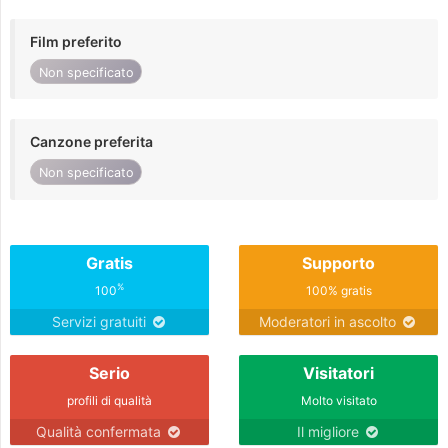
Film preferito
Non specificato
Canzone preferita
Non specificato
Gratis
Supporto
%
100
100% gratis
Servizi gratuiti
Moderatori in ascolto
Serio
Visitatori
profili di qualità
Molto visitato
Qualità confermata
Il migliore