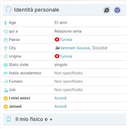
Identità personale
Age
51 anni
qui a
Relazione seria
Paese
Tunisia
Sousse
City
Hammam Sousse
,
origine
Tunisia
Stato civile
singolo
livello accademico
Non specificato
Fumare
Non specificato
Job
Non specificato
I miei amici
Accedi
Joined
Accedi
Il mio fisico e +