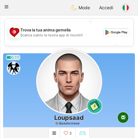
Tunisia Dating
Toggle
Mode
Accedi
navigation
💖
Trova la tua anima gemella
💖
Scarica subito la nostra app di incontri!
💕
💕
0.7/1
4
Loupsaad
Questo mese
3