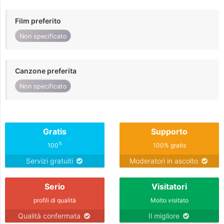
Film preferito
Non specificato
Canzone preferita
Non specificato
Gratis
Supporto
%
100
100% gratis
Servizi gratuiti
Moderatori in ascolto
Serio
Visitatori
profili di qualità
Molto visitato
Qualità confermata
Il migliore