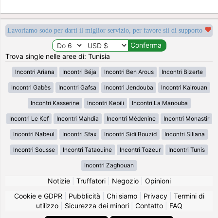
Lavoriamo sodo per darti il miglior servizio, per favore sii di supporto
Trova single nelle aree di: Tunisia
Incontri Ariana
Incontri Béja
Incontri Ben Arous
Incontri Bizerte
Incontri Gabès
Incontri Gafsa
Incontri Jendouba
Incontri Kairouan
Incontri Kasserine
Incontri Kebili
Incontri La Manouba
Incontri Le Kef
Incontri Mahdia
Incontri Médenine
Incontri Monastir
Incontri Nabeul
Incontri Sfax
Incontri Sidi Bouzid
Incontri Siliana
Incontri Sousse
Incontri Tataouine
Incontri Tozeur
Incontri Tunis
Incontri Zaghouan
Notizie
|
Truffatori
|
Negozio
|
Opinioni
Cookie e GDPR
|
Pubblicità
|
Chi siamo
|
Privacy
|
Termini di
utilizzo
|
Sicurezza dei minori
|
Contatto
|
FAQ